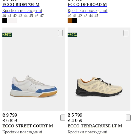
ECCO
BIOM 720 M
ECCO
OFFROAD M
Кросівки повсякденні
Кросівки повсякденні
40
41
42
43
44
45
46
47
40
41
42
43
44
45
−30%
−30%
₴ 9 799
₴ 5 799
₴ 6 859
₴ 4 059
ECCO
STREET COURT M
ECCO
TERRACRUISE LT M
Кросівки повсякденні
Кросівки повсякденні