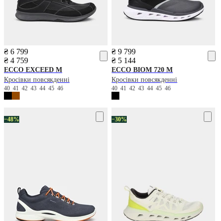
₴ 6 799
₴ 9 799
₴ 4 759
₴ 5 144
ECCO
EXCEED M
ECCO
BIOM 720 M
Кросівки повсякденні
Кросівки повсякденні
40
41
42
43
44
45
46
40
41
42
43
44
45
46
−48%
−30%