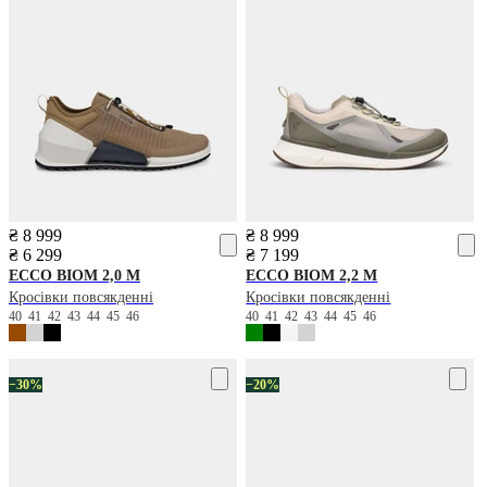
₴ 8 999
₴ 8 999
₴ 6 299
₴ 7 199
ECCO
BIOM 2,0 M
ECCO
BIOM 2,2 M
Кросівки повсякденні
Кросівки повсякденні
40
41
42
43
44
45
46
40
41
42
43
44
45
46
−30%
−20%