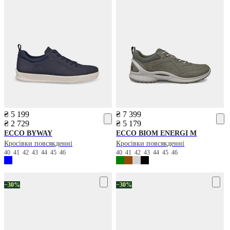
₴ 5 199
₴ 7 399
₴ 2 729
₴ 5 179
ECCO
BYWAY
ECCO
BIOM ENERGI M
Кросівки повсякденні
Кросівки повсякденні
40
41
42
43
44
45
46
40
41
42
43
44
45
46
−30%
−30%