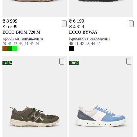
₴ 8 999
₴ 6 199
₴ 6 299
₴ 4 959
ECCO
BIOM 720 M
ECCO
BYWAY
Кросівки повсякденні
Кросівки повсякденні
40
41
42
43
44
45
46
40
41
42
43
44
45
−40%
−30%