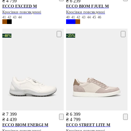
₴ 4 759
₴ 6 239
ECCO
EXCEED M
ECCO
BIOM FJUEL M
Кросівки повсякденні
Кросівки повсякденні
41
42
43
44
40
41
42
43
44
45
46
−40%
−25%
₴ 7 399
₴ 6 399
₴ 4 439
₴ 4 799
ECCO
BIOM ENERGI M
ECCO
STREET LITE M
Кросівки повсякденні
Кросівки повсякденні