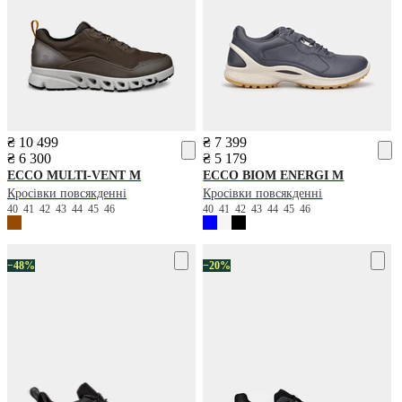
₴ 10 499
₴ 7 399
₴ 6 300
₴ 5 179
ECCO
MULTI-VENT M
ECCO
BIOM ENERGI M
Кросівки повсякденні
Кросівки повсякденні
40
41
42
43
44
45
46
40
41
42
43
44
45
46
−48%
−20%