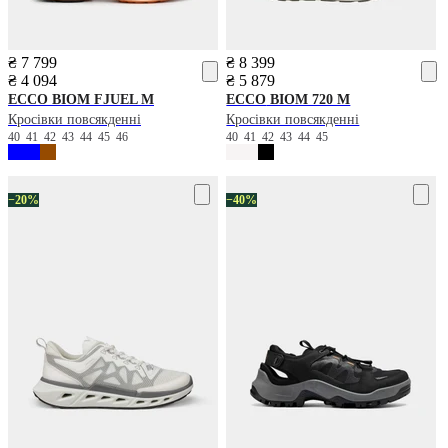
₴ 7 799
₴ 8 399
₴ 4 094
₴ 5 879
ECCO
BIOM FJUEL M
ECCO
BIOM 720 M
Кросівки повсякденні
Кросівки повсякденні
40
41
42
43
44
45
46
40
41
42
43
44
45
−20%
−40%