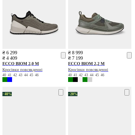
₴ 6 299
₴ 8 999
₴ 4 409
₴ 7 199
ECCO
BIOM 2,0 M
ECCO
BIOM 2,2 M
Кросівки повсякденні
Кросівки повсякденні
40
41
42
43
44
45
46
40
41
42
43
44
45
46
−40%
−20%