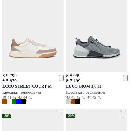
₴ 9 799
₴ 8 999
₴ 5 879
₴ 7 199
ECCO
STREET COURT M
ECCO
BIOM 2,0 M
Кросівки повсякденні
Кросівки повсякденні
40
41
42
43
44
45
40
41
42
43
44
45
46
3
−30%
−20%