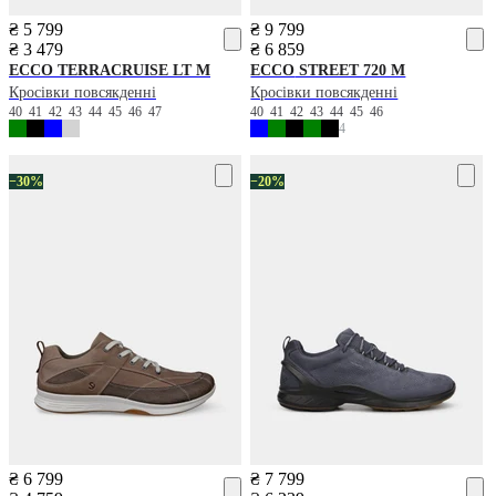
₴ 5 799
₴ 9 799
₴ 3 479
₴ 6 859
ECCO
TERRACRUISE LT M
ECCO
STREET 720 M
Кросівки повсякденні
Кросівки повсякденні
40
41
42
43
44
45
46
47
40
41
42
43
44
45
46
4
−30%
−20%
₴ 6 799
₴ 7 799