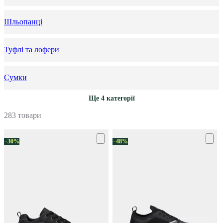
Шльопанці
Туфлі та лофери
Сумки
Ще 4 категорії
283 товари
−30%
−48%