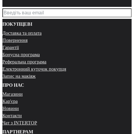
ПОКУПЦЕВІ
Доставка та оплата
Повернення
Гарантії
Бонусна програма
Реферальна програма
Електронний куточок покупця
Запис на макіяж
ПРО НАС
Магазини
Кар'єра
Новини
Контакти
Чат з INTERTOP
ПАРТНЕРАМ