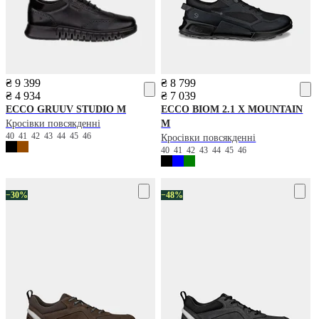
₴ 9 399
₴ 8 799
₴ 4 934
₴ 7 039
ECCO
GRUUV STUDIO M
ECCO
BIOM 2.1 X MOUNTAIN
Кросівки повсякденні
M
40
41
42
43
44
45
46
Кросівки повсякденні
40
41
42
43
44
45
46
−30%
−48%