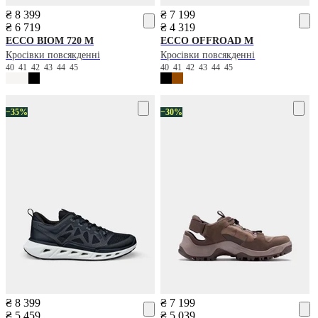
₴ 8 399
₴ 7 199
₴ 6 719
₴ 4 319
ECCO
BIOM 720 M
ECCO
OFFROAD M
Кросівки повсякденні
Кросівки повсякденні
40
41
42
43
44
45
40
41
42
43
44
45
−35%
−30%
₴ 8 399
₴ 7 199
₴ 5 459
₴ 5 039