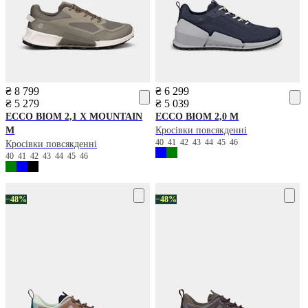
₴ 8 799
₴ 6 299
₴ 5 279
₴ 5 039
ECCO
BIOM 2,1 X MOUNTAIN
ECCO
BIOM 2,0 M
M
Кросівки повсякденні
40
41
42
43
44
45
46
Кросівки повсякденні
40
41
42
43
44
45
46
−48%
−48%