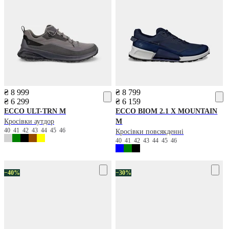
₴ 8 999
₴ 8 799
₴ 6 299
₴ 6 159
ECCO
ULT-TRN M
ECCO
BIOM 2.1 X MOUNTAIN
Кросівки аутдор
M
40
41
42
43
44
45
46
Кросівки повсякденні
40
41
42
43
44
45
46
−40%
−30%