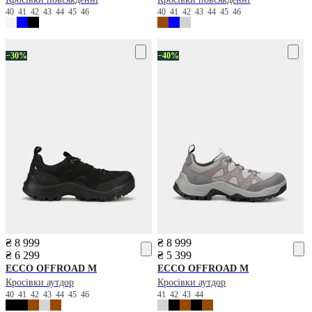
40
41
42
43
44
45
46
40
41
42
43
44
45
46
−30%
−40%
₴ 8 999
₴ 8 999
₴ 6 299
₴ 5 399
ECCO
OFFROAD M
ECCO
OFFROAD M
Кросівки аутдор
Кросівки аутдор
40
41
42
43
44
45
46
41
42
43
44