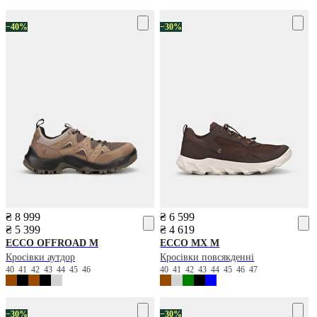
−40%
−30%
₴ 8 999
₴ 6 599
₴ 5 399
₴ 4 619
ECCO
OFFROAD M
ECCO
MX M
Кросівки аутдор
Кросівки повсякденні
40
41
42
43
44
45
46
40
41
42
43
44
45
46
47
−30%
−30%