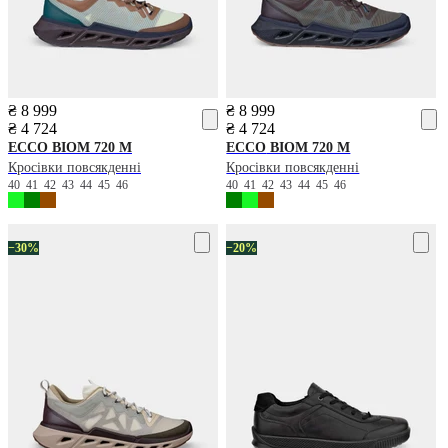
₴ 8 999
₴ 8 999
₴ 4 724
₴ 4 724
ECCO
BIOM 720 M
ECCO
BIOM 720 M
Кросівки повсякденні
Кросівки повсякденні
40
41
42
43
44
45
46
40
41
42
43
44
45
46
−30%
−20%