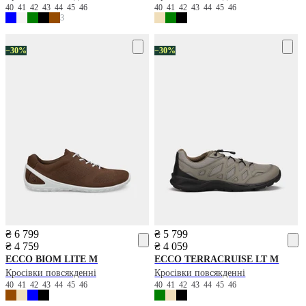
40
41
42
43
44
45
46
40
41
42
43
44
45
46
3
−30%
−30%
₴ 6 799
₴ 5 799
₴ 4 759
₴ 4 059
ECCO
BIOM LITE M
ECCO
TERRACRUISE LT M
Кросівки повсякденні
Кросівки повсякденні
40
41
42
43
44
45
46
40
41
42
43
44
45
46