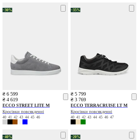
−30%
−35%
₴ 6 599
₴ 5 799
₴ 4 619
₴ 3 769
ECCO
STREET LITE M
ECCO
TERRACRUISE LT M
Кросівки повсякденні
Кросівки повсякденні
40
41
42
43
44
45
46
40
41
42
43
44
45
46
47
−40%
−20%