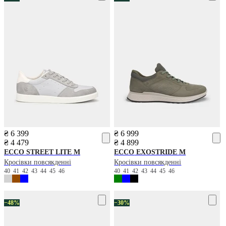
₴ 6 399
₴ 6 999
₴ 4 479
₴ 4 899
ECCO
STREET LITE M
ECCO
EXOSTRIDE M
Кросівки повсякденні
Кросівки повсякденні
40
41
42
43
44
45
46
40
41
42
43
44
45
46
−48%
−30%