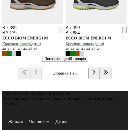
₴ 7 399
₴ 7 399
₴ 5 179
₴ 3 884
ECCO
BIOM ENERGI M
ECCO
BIOM ENERGI M
Кросівки повсякденні
Кросівки повсякденні
40
41
42
43
44
45
46
40
41
42
43
44
45
46
Показати ще
48 товарів
Сторінка 1 з 6
З INTERTOP купувати вигідніше
Ми надсилатимемо вам тільки найкращі пропозиції для
шопінгу
Жінкам
Чоловікам
Дітям