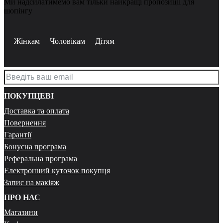
Ми надсилатимемо вам тільки найкращі пропозиції для
шопінгу
Жінкам
Чоловікам
Дітям
ПОКУПЦЕВІ
Доставка та оплата
Повернення
Гарантії
Бонусна програма
Реферальна програма
Електронний куточок покупця
Запис на макіяж
ПРО НАС
Магазини