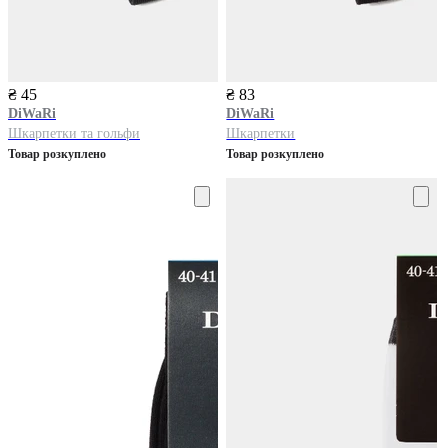
₴ 45
₴ 83
DiWaRi
DiWaRi
Шкарпетки та гольфи
Шкарпетки
Товар розкуплено
Товар розкуплено