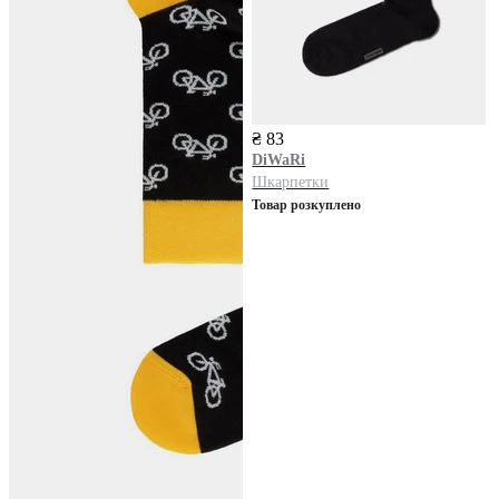
₴ 83
DiWaRi
Шкарпетки
Товар розкуплено