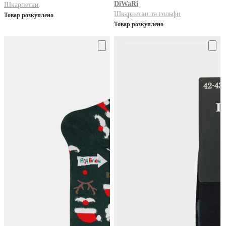
DiWaRi
Шкарпетки
Шкарпетки та гольфи
Товар розкуплено
Товар розкуплено