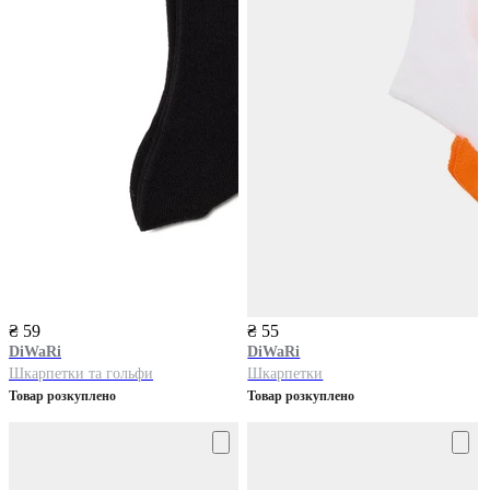
₴ 59
₴ 55
DiWaRi
DiWaRi
Шкарпетки та гольфи
Шкарпетки
Товар розкуплено
Товар розкуплено