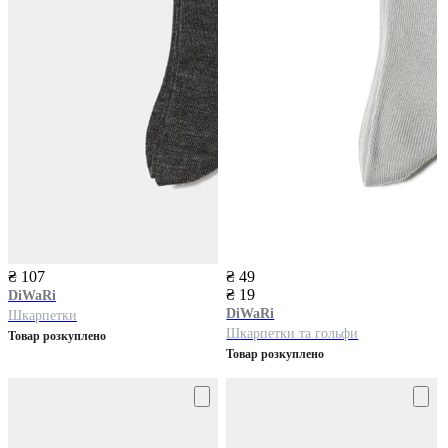
₴ 107
₴ 49
₴ 19
DiWaRi
DiWaRi
Шкарпетки
Шкарпетки та гольфи
Товар розкуплено
Товар розкуплено