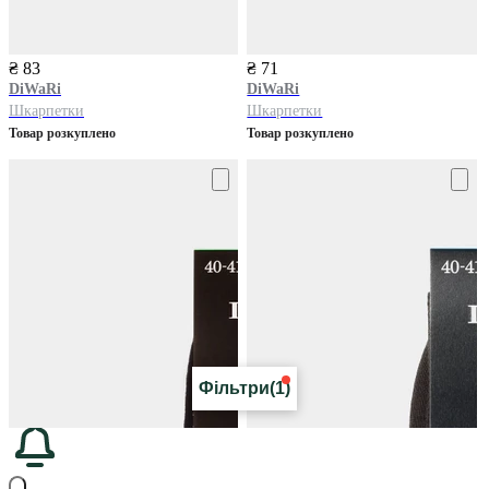
₴ 83
₴ 71
DiWaRi
DiWaRi
Шкарпетки
Шкарпетки
Товар розкуплено
Товар розкуплено
Фільтри
(1)