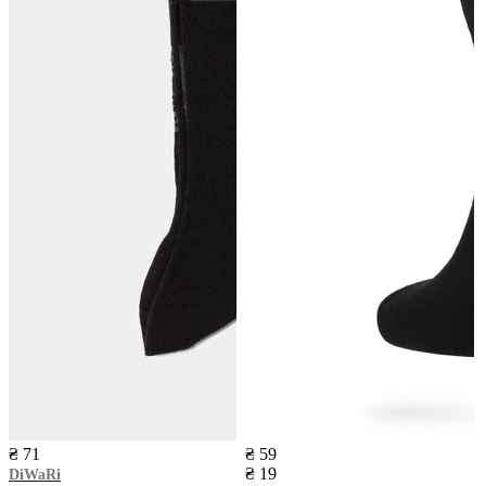
₴ 71
₴ 59
₴ 19
DiWaRi