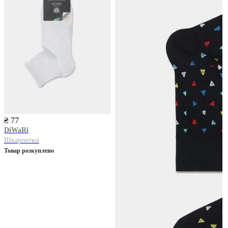
₴ 77
DiWaRi
Шкарпетки
Товар розкуплено