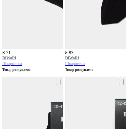
₴ 71
₴ 83
DiWaRi
DiWaRi
Шкарпетки
Шкарпетки
Товар розкуплено
Товар розкуплено