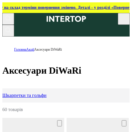
ку на склад терміни повернення змінено. Деталі - у розділі «Повернен
Головна
Акції
Аксесуари DiWaRi
Аксесуари DiWaRi
Шкарпетки та гольфи
60 товарів