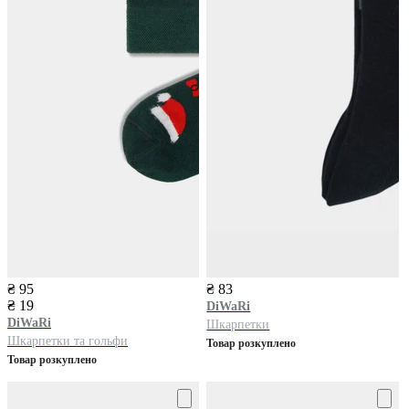
₴ 95
₴ 83
₴ 19
DiWaRi
DiWaRi
Шкарпетки
Шкарпетки та гольфи
Товар розкуплено
Товар розкуплено