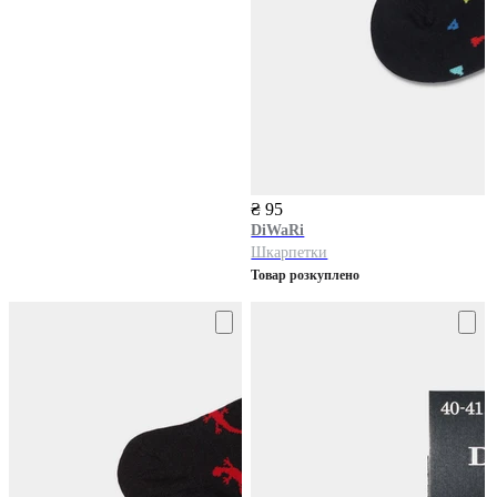
₴ 95
DiWaRi
Шкарпетки
Товар розкуплено