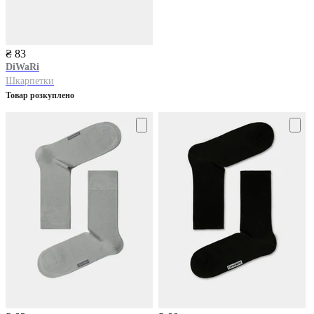
₴ 83
DiWaRi
Шкарпетки
Товар розкуплено