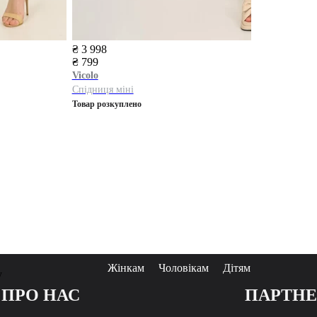
₴ 3 998
₴ 799
Vicolo
Спідниця міні
Товар розкуплено
Жінкам
Чоловікам
Дітям
у
ПРО НАС
ПАРТН