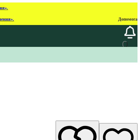
ня».
нення».
Допомога