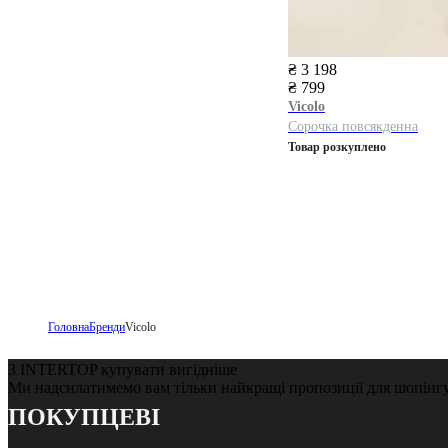
₴ 3 198
₴ 799
Vicolo
Сорочка повсякденна
Товар розкуплено
Головна
Бренди
Vicolo
З INTERTOP купувати вигідніше
Ми надсилатимемо вам тільки найкращі пропозиції для шопінг
ПОКУПЦЕВІ