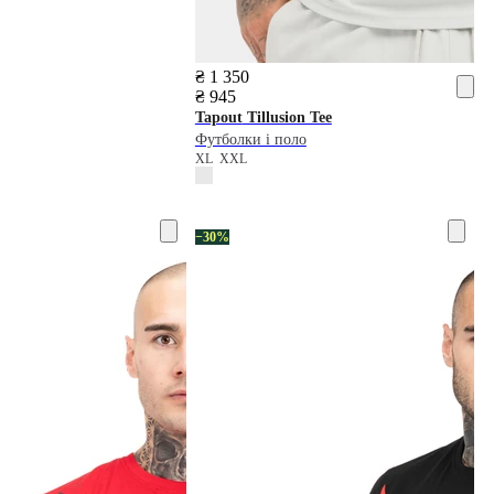
₴ 1 350
₴ 945
Tapout
Tillusion Tee
Футболки і поло
XL
XXL
−30%