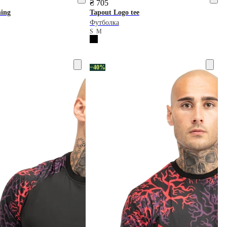
₴ 705
hing
Tapout
Logo tee
Футболка
S
M
−40%