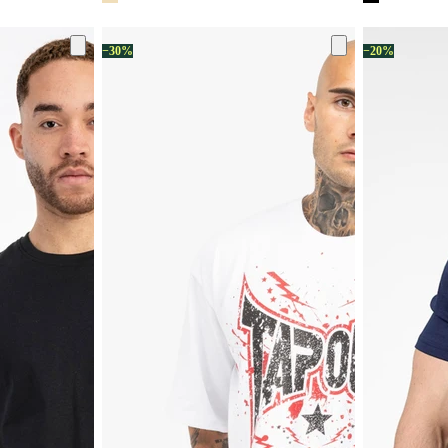
−30%
−20%