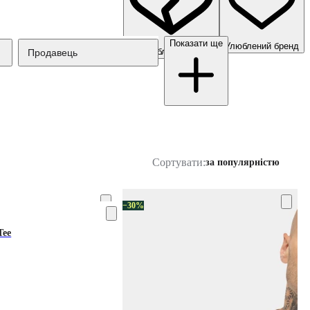
Показати ще
Улюблений бренд
Неулюблений бренд
Продавець
Сортувати:
за популярністю
−30%
Tee