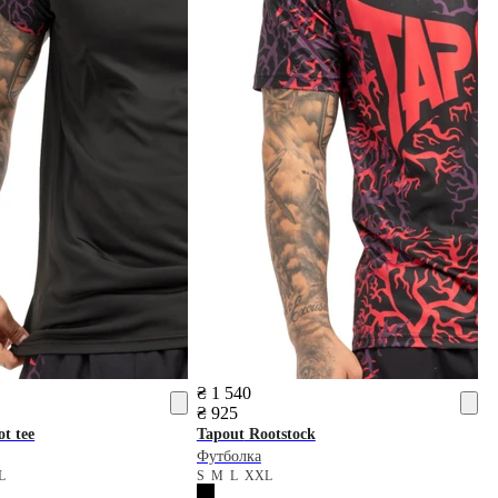
₴ 1 540
₴ 925
t tee
Tapout
Rootstock
Футболка
L
S
M
L
XXL