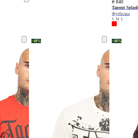
₴ 840
Tapout
Splas
Футболка
S
M
L
−40%
−40%