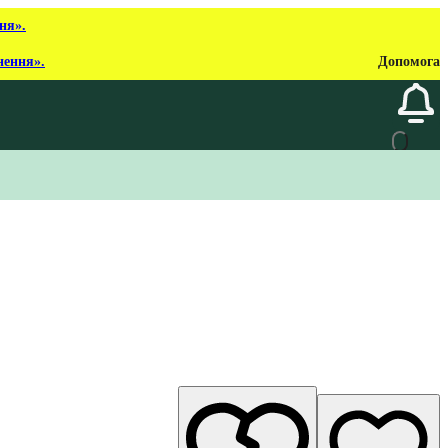
ня».
нення».
Допомога