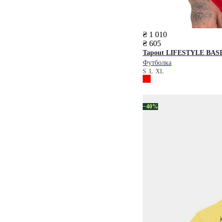
₴ 1 010
₴ 605
Tapout
LIFESTYLE BASI
Футболка
S
L
XL
−40%