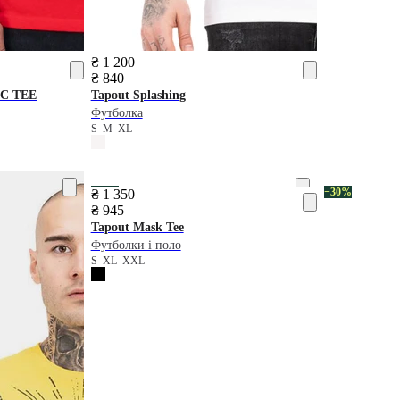
₴ 1 200
₴ 840
C TEE
Tapout
Splashing
Футболка
S
M
XL
−30%
−30%
₴ 1 350
₴ 945
Tapout
Mask Tee
Футболки і поло
S
XL
XXL