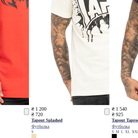
₴ 1 200
₴ 1 540
₴ 720
₴ 925
Tapout
Splashed
Tapout
Taproo
Футболка
Футболка
S
S
M
L
XL
XX