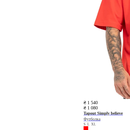
₴ 1 540
₴ 1 080
Tapout
Simply believe
Футболка
S
L
XL