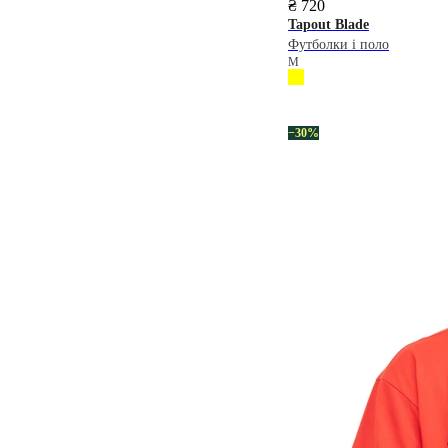
₴ 720
Tapout
Blade
Футболки і поло
M
−30%