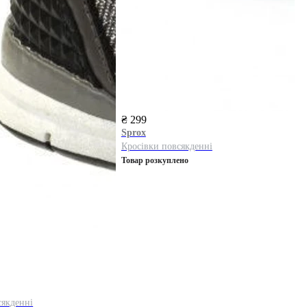
₴ 299
Sprox
Кросівки повсякденні
Товар розкуплено
сякденні