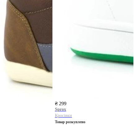
₴ 299
Sprox
Кросівки
Товар розкуплено