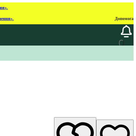
ня».
нення».
Допомога