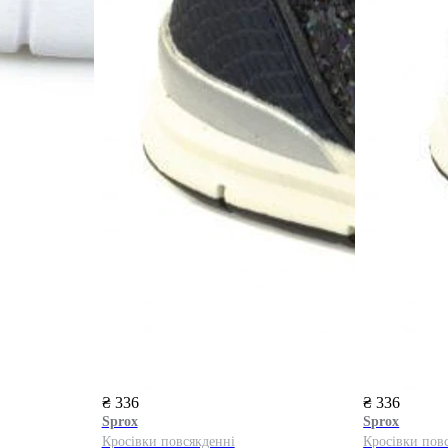
₴ 336
₴ 336
Sprox
Sprox
Кросівки повсякденні
Кросівки пов