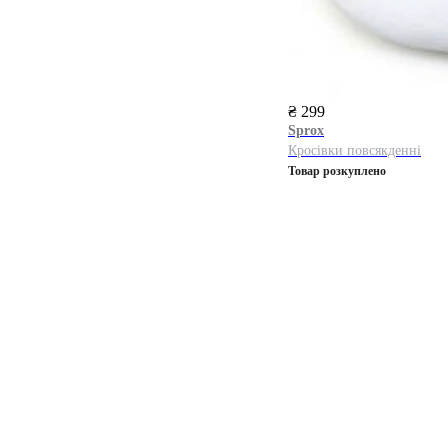
₴ 299
Sprox
Кросівки повсякденні
Товар розкуплено