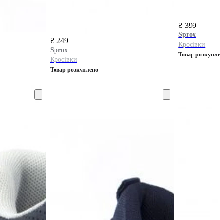
₴ 399
Sprox
₴ 249
Кросівки
Sprox
Товар розкупл
Кросівки
Товар розкуплено