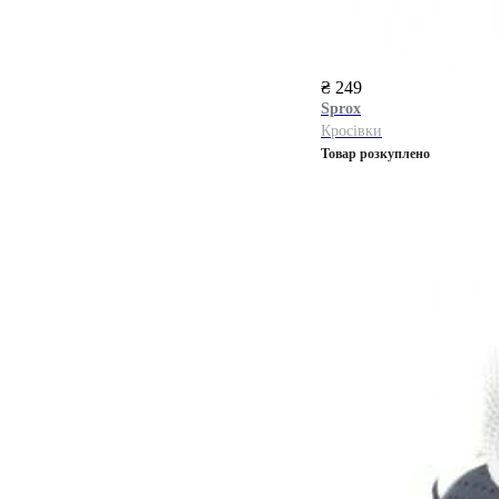
₴ 249
Sprox
Кросівки
Товар розкуплено