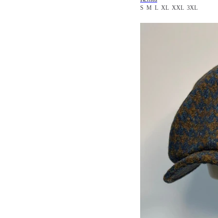
S
M
L
XL
XXL
3XL