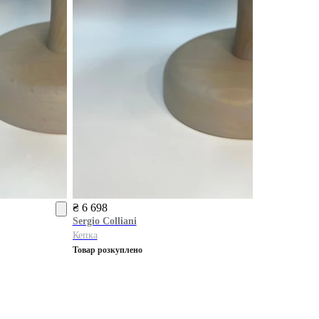
₴ 6 698
Sergio Colliani
Кепка
Товар розкуплено