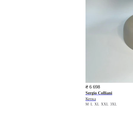
₴ 6 698
Sergio Colliani
Кепка
M
L
XL
XXL
3XL