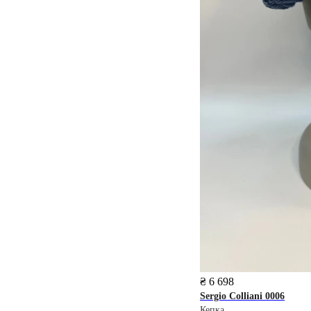
₴ 6 698
Sergio Colliani
0006
Кепка