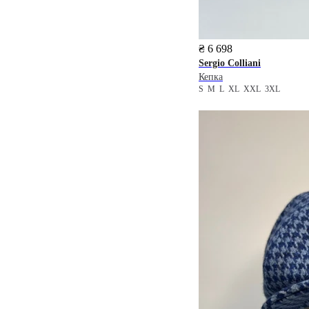
₴ 6 698
Sergio Colliani
Кепка
S
M
L
XL
XXL
3XL