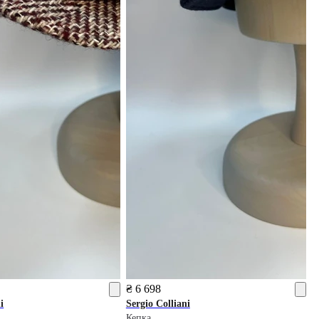
₴ 6 698
i
Sergio Colliani
Кепка