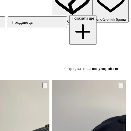
Показати ще
Улюблений бренд
Неулюблений бренд
Продавець
Сортувати:
за популярністю