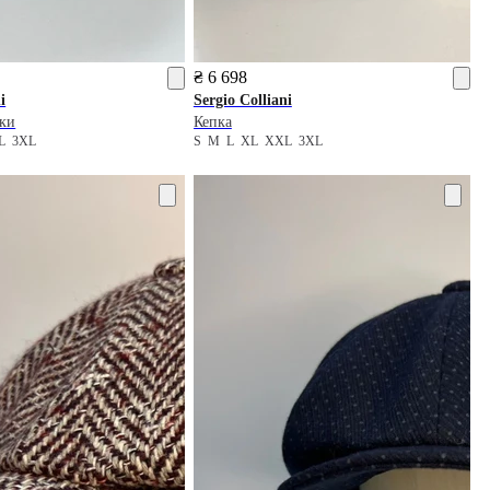
₴ 6 698
i
Sergio Colliani
пки
Кепка
XL
3XL
S
M
L
XL
XXL
3XL