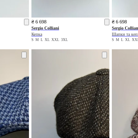
₴ 6 698
₴ 6 698
Sergio Colliani
Sergio Collian
Кепка
Шапки та ке
S
M
L
XL
XXL
3XL
S
M
L
XL
X