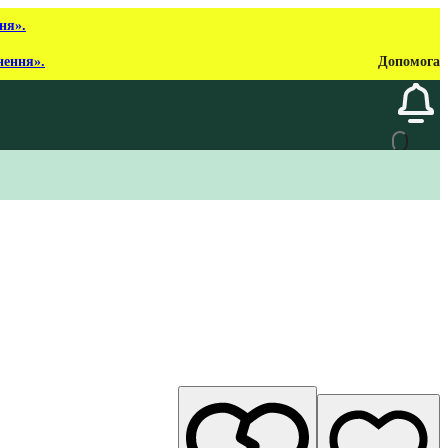
ня».
нення».
Допомога