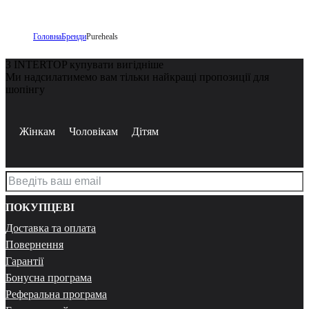
Головна
Бренди
Pureheals
З INTERTOP купувати вигідніше
Ми надсилатимемо вам тільки найкращі пропозиції для
шопінгу
Жінкам
Чоловікам
Дітям
ПОКУПЦЕВІ
Доставка та оплата
Повернення
Гарантії
Бонусна програма
Реферальна програма