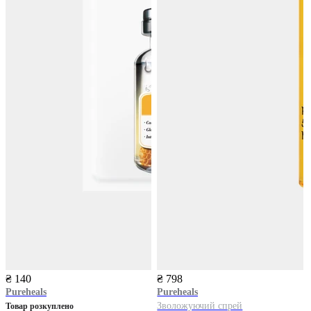
₴ 140
₴ 798
Pureheals
Pureheals
Зволожуючий спрей
Товар розкуплено