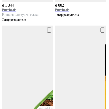
₴ 1 344
₴ 882
Pureheals
Pureheals
Нічна зволожуюча маска
Товар розкуплено
Товар розкуплено