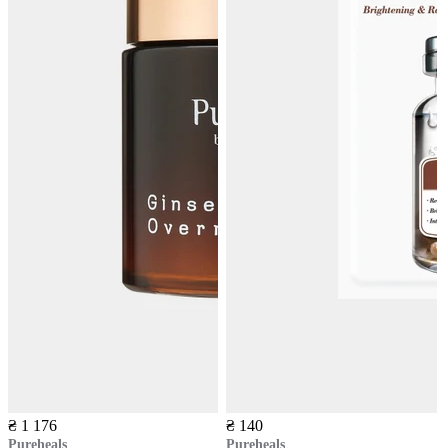
₴ 1 176
₴ 140
Pureheals
Pureheals