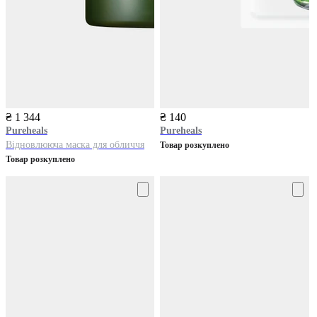
₴ 1 344
₴ 140
Pureheals
Pureheals
Відновлююча маска для обличчя
Товар розкуплено
Товар розкуплено