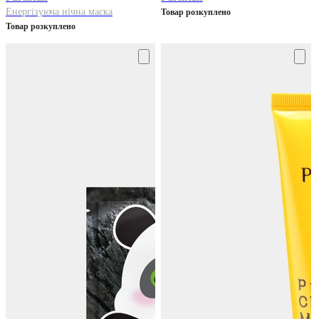
Енергізуюча нічна маска
Товар розкуплено
Товар розкуплено