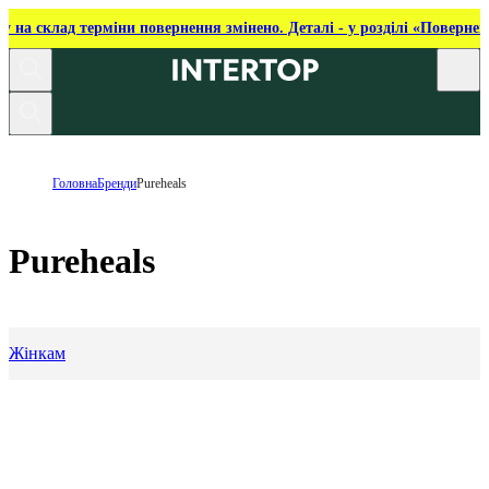
ку на склад терміни повернення змінено. Деталі - у розділі «Повернен
Головна
Бренди
Pureheals
Pureheals
Жінкам