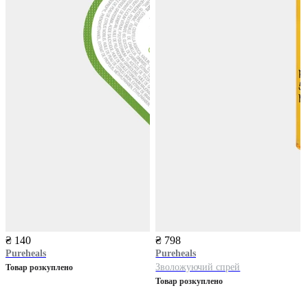
₴ 140
₴ 798
Pureheals
Pureheals
Зволожуючий спрей
Товар розкуплено
Товар розкуплено