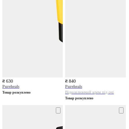
₴ 630
₴ 840
Pureheals
Pureheals
Відновлюючий крем під очі
Товар розкуплено
Товар розкуплено