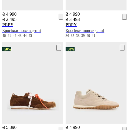
₴ 4 990
₴ 4 990
₴ 2 495
₴ 3 493
PRPY
PRPY
Кросівки повсякденні
Кросівки повсякденні
40
41
42
43
44
45
36
37
38
39
40
41
−50%
−60%
₴ 5 390
₴ 4 990