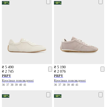
−50%
−60%
₴ 5 490
₴ 5 190
₴ 2 745
₴ 2 076
PRPY
PRPY
Кросівки повсякденні
Кросівки повсякденні
36
37
38
39
40
41
36
37
38
39
40
41
−60%
−60%