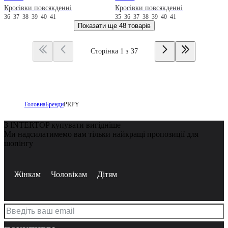
Кросівки повсякденні
Кросівки повсякденні
36
37
38
39
40
41
35
36
37
38
39
40
41
Показати ще
48 товарів
Сторінка 1 з 37
Головна
Бренди
PRPY
З INTERTOP купувати вигідніше
Ми надсилатимемо вам тільки найкращі пропозиції для
шопінгу
Жінкам
Чоловікам
Дітям