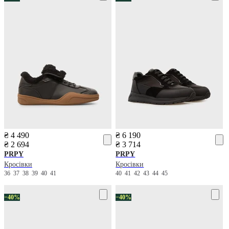
₴ 4 490
₴ 6 190
₴ 2 694
₴ 3 714
PRPY
PRPY
Кросівки
Кросівки
36
37
38
39
40
41
40
41
42
43
44
45
−40%
−40%