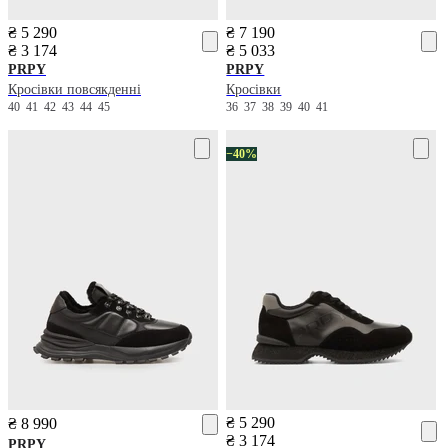
₴ 5 290
₴ 7 190
₴ 3 174
₴ 5 033
PRPY
PRPY
Кросівки повсякденні
Кросівки
40
41
42
43
44
45
36
37
38
39
40
41
−40%
₴ 5 290
₴ 8 990
₴ 3 174
PRPY