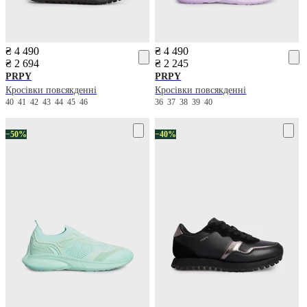
₴ 4 490
₴ 4 490
₴ 2 694
₴ 2 245
PRPY
PRPY
Кросівки повсякденні
Кросівки повсякденні
40
41
42
43
44
45
46
36
37
38
39
40
−50%
−40%