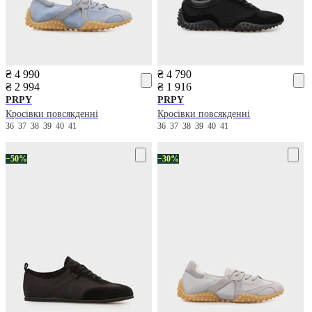
₴ 4 990
₴ 4 790
₴ 2 994
₴ 1 916
PRPY
PRPY
Кросівки повсякденні
Кросівки повсякденні
36
37
38
39
40
41
36
37
38
39
40
41
−50%
−30%