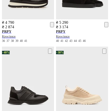
₴ 4 790
₴ 5 290
₴ 2 874
₴ 3 174
PRPY
PRPY
Кросівки
Кросівки
36
37
38
39
40
41
40
41
42
43
44
45
46
−40%
−30%