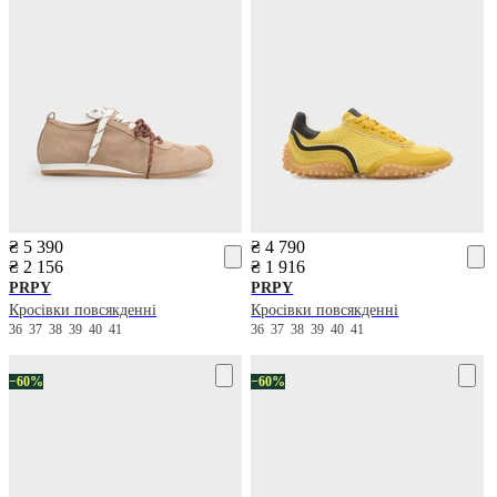
₴ 5 390
₴ 4 790
₴ 2 156
₴ 1 916
PRPY
PRPY
Кросівки повсякденні
Кросівки повсякденні
36
37
38
39
40
41
36
37
38
39
40
41
−60%
−60%