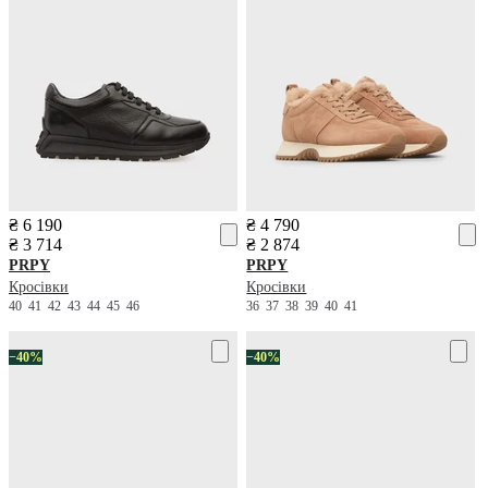
₴ 6 190
₴ 4 790
₴ 3 714
₴ 2 874
PRPY
PRPY
Кросівки
Кросівки
40
41
42
43
44
45
46
36
37
38
39
40
41
−40%
−40%