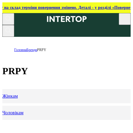
ку на склад терміни повернення змінено. Деталі - у розділі «Повернен
Головна
Бренди
PRPY
PRPY
Жінкам
Чоловікам