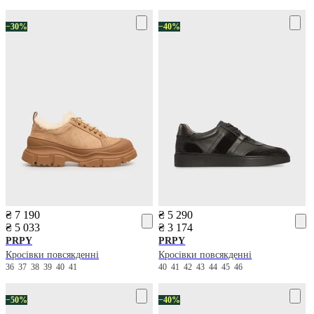
−30%
−40%
₴ 7 190
₴ 5 290
₴ 5 033
₴ 3 174
PRPY
PRPY
Кросівки повсякденні
Кросівки повсякденні
36
37
38
39
40
41
40
41
42
43
44
45
46
−50%
−40%