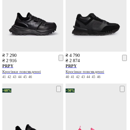
₴ 7 290
₴ 4 790
₴ 2 916
₴ 2 874
PRPY
PRPY
Кросівки повсякденні
Кросівки повсякденні
41
42
43
44
45
46
40
41
42
43
44
45
46
−60%
−50%