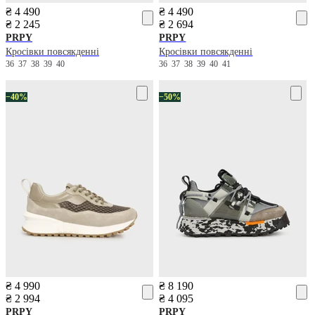
₴ 4 490
₴ 4 490
₴ 2 245
₴ 2 694
PRPY
PRPY
Кросівки повсякденні
Кросівки повсякденні
36
37
38
39
40
36
37
38
39
40
41
−40%
−50%
₴ 4 990
₴ 8 190
₴ 2 994
₴ 4 095
PRPY
PRPY