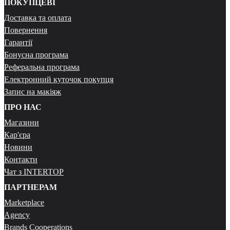
ПОКУПЦЕВІ
Доставка та оплата
Повернення
Гарантії
Бонусна програма
Реферальна програма
Електронний куточок покупця
Запис на макіяж
ПРО НАС
Магазини
Кар'єра
Новини
Контакти
Чат з INTERTOP
ПАРТНЕРАМ
Marketplace
Agency
Brands Cooperations