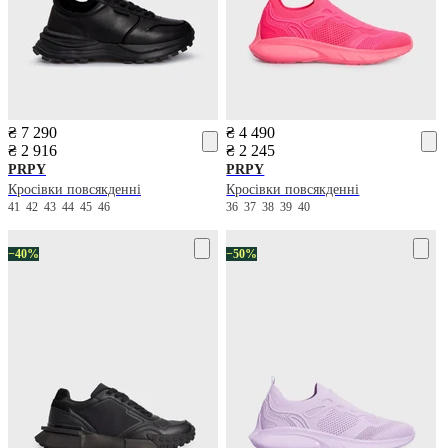
₴ 7 290
₴ 4 490
₴ 2 916
₴ 2 245
PRPY
PRPY
Кросівки повсякденні
Кросівки повсякденні
41
42
43
44
45
46
36
37
38
39
40
−40%
−50%