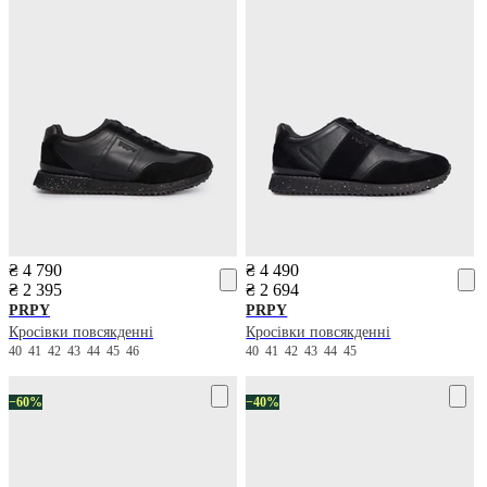
₴ 4 790
₴ 4 490
₴ 2 395
₴ 2 694
PRPY
PRPY
Кросівки повсякденні
Кросівки повсякденні
40
41
42
43
44
45
46
40
41
42
43
44
45
−60%
−40%