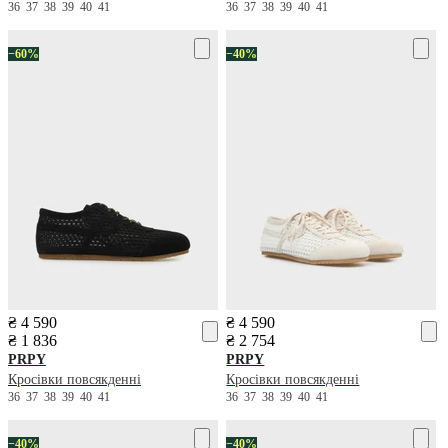
36
37
38
39
40
41
36
37
38
39
40
41
−60%
−40%
₴ 4 590
₴ 4 590
₴ 1 836
₴ 2 754
PRPY
PRPY
Кросівки повсякденні
Кросівки повсякденні
36
37
38
39
40
41
36
37
38
39
40
41
−40%
−40%