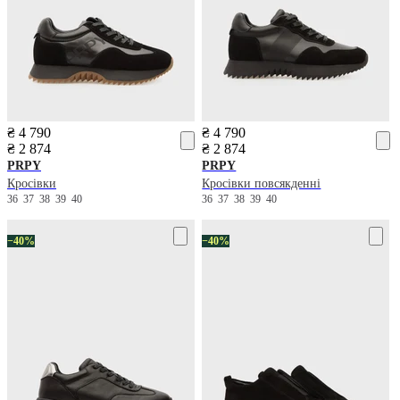
₴ 4 790
₴ 4 790
₴ 2 874
₴ 2 874
PRPY
PRPY
Кросівки
Кросівки повсякденні
36
37
38
39
40
36
37
38
39
40
−40%
−40%