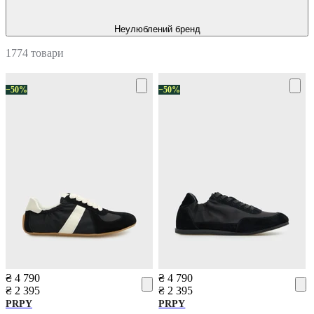
Неулюблений бренд
1774 товари
−50%
−50%
₴ 4 790
₴ 4 790
₴ 2 395
₴ 2 395
PRPY
PRPY