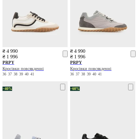
₴ 4 990
₴ 4 990
₴ 1 996
₴ 1 996
PRPY
PRPY
Кросівки повсякденні
Кросівки повсякденні
36
37
38
39
40
41
36
37
38
39
40
41
−40%
−60%