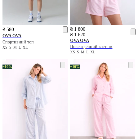
₴ 1 800
₴ 580
₴ 1 620
OVA OVA
OVA OVA
Спортивний топ
Повсякденний костюм
XS
S
M
L
XL
XS
S
M
L
XL
−10%
−10%