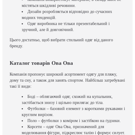
містяться шкідливі речовини.
Дизайн розробляється відповідно до сучасних
модних тенденцій.
Одяг виробника не тільки презентабельний і
зручний, але й довговічний.
Цього достатньо, щоб вибрати стильний одяг від даного
бренду.
Каталог товарів Ова Ова
Компанія пропонує широкий асортимент одягу для пляжу,
дому та сну, а також для занять спортом. Найбільш затребувані
такі її види:
Боді – облягаючий одяг, схожий на купальник,
застібається знизу і щільно прилягає до тіла.
Футболки – базовий елемент з короткими рукавами і
круглим вирізом.
Поло – футболки з коміром і застібкою на ґудзики.
Корсети – одяг Ова Ова, призначений для
моделювання фігури, підкреслює талію і формує силует.