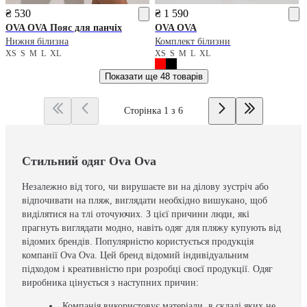
₴ 530
₴ 1 590
OVA OVA
Пояс для панчіх
OVA OVA
Нижня білизна
Комплект білизни
XS
S
M
L
XL
XS
S
M
L
XL
Показати ще
48 товарів
Сторінка 1 з 6
Стильний одяг Ova Ova
Незалежно від того, чи вирушаєте ви на ділову зустріч або
відпочивати на пляж, виглядати необхідно вишукано, щоб
виділятися на тлі оточуючих. З цієї причини люди, які
прагнуть виглядати модно, навіть одяг для пляжу купують від
відомих брендів. Популярністю користується продукція
компанії Ova Ova. Цей бренд відомий індивідуальним
підходом і креативністю при розробці своєї продукції. Одяг
виробника цінується з наступних причин:
Компанія використовує матеріали, в складі яких не