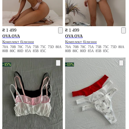
₴ 1 499
₴ 1 499
OVA OVA
OVA OVA
Комплект білизни
Комплект білизни
70A
70B
70C
75A
75B
75C
75D
80A
70A
70B
70C
75A
75B
75C
75D
80A
80B
80C
80D
85A
85B
85C
80B
80C
80D
85A
85B
85C
−15%
−13%