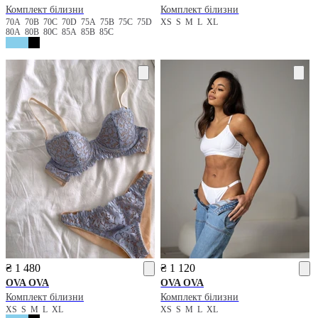
Комплект білизни
Комплект білизни
70A
70B
70C
70D
75A
75B
75C
75D
XS
S
M
L
XL
80A
80B
80C
85A
85B
85C
₴ 1 480
₴ 1 120
OVA OVA
OVA OVA
Комплект білизни
Комплект білизни
XS
S
M
L
XL
XS
S
M
L
XL