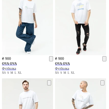
₴ 900
₴ 900
OVA OVA
OVA OVA
Футболка
Футболка
XS
S
M
L
XL
XS
S
M
L
XL