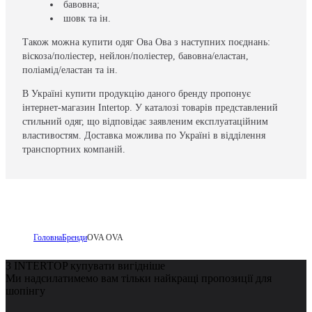
бавовна;
шовк та ін.
Також можна купити одяг Ова Ова з наступних поєднань:
віскоза/поліестер, нейлон/поліестер, бавовна/еластан,
поліамід/еластан та ін.
В Україні купити продукцію даного бренду пропонує
інтернет-магазин Intertop. У каталозі товарів представлений
стильний одяг, що відповідає заявленим експлуатаційним
властивостям. Доставка можлива по Україні в відділення
транспортних компаній.
Головна
Бренди
OVA OVA
З INTERTOP купувати вигідніше
Ми надсилатимемо вам тільки найкращі пропозиції для
шопінгу