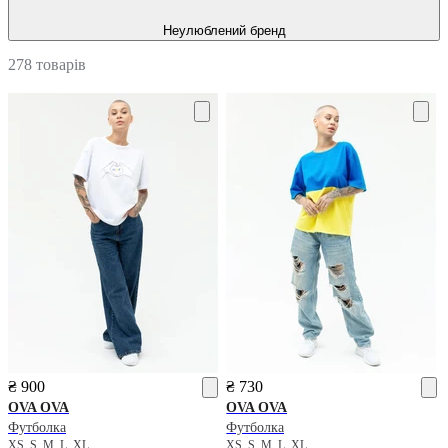
Неулюблений бренд
278 товарів
₴ 900
₴ 730
OVA OVA
OVA OVA
Футболка
Футболка
XS
S
M
L
XL
XS
S
M
L
XL