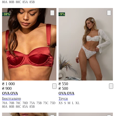
80A
80B
80C
85A
85B
−10%
−9%
₴ 1 000
₴ 550
₴ 900
₴ 500
OVA OVA
OVA OVA
Бюстгальтер
Труси
70A
70B
70C
70D
75A
75B
75C
75D
XS
S
M
L
XL
80A
80B
80C
85A
85B