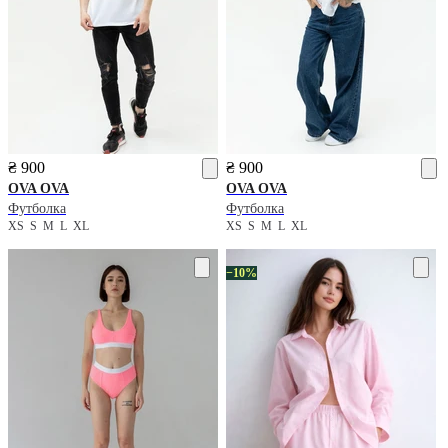
₴ 900
₴ 900
OVA OVA
OVA OVA
Футболка
Футболка
XS
S
M
L
XL
XS
S
M
L
XL
−10%