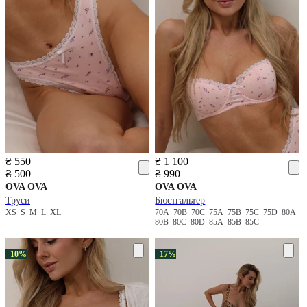
₴ 550
₴ 1 100
₴ 500
₴ 990
OVA OVA
OVA OVA
Труси
Бюстгальтер
XS
S
M
L
XL
70A
70B
70C
75A
75B
75C
75D
80A
80B
80C
80D
85A
85B
85C
−10%
−17%