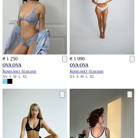
₴ 1 250
₴ 1 090
OVA OVA
OVA OVA
Комплект білизни
Комплект білизни
XS
S
M
L
XL
XS
S
M
L
XL