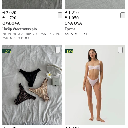
₴ 2 020
₴ 1 210
₴ 1 720
₴ 1 050
OVA OVA
OVA OVA
Набір бюстгальтерів
Труси
70
75
80
70A
70B
70C
75A
75B
75C
XS
S
M
L
XL
75D
80A
80B
80C
−15%
−15%