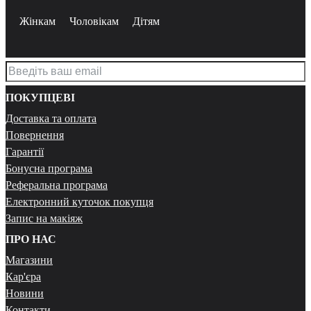
Жінкам
Чоловікам
Дітям
ПОКУПЦЕВІ
Доставка та оплата
Повернення
Гарантії
Бонусна програма
Реферальна програма
Електронний куточок покупця
Запис на макіяж
ПРО НАС
Магазини
Кар'єра
Новини
Контакти