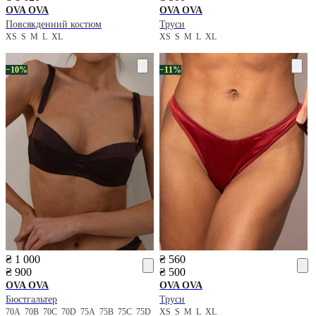
OVA OVA
OVA OVA
Повсякденний костюм
Труси
XS
S
M
L
XL
XS
S
M
L
XL
−10%
−11%
₴ 1 000
₴ 560
₴ 900
₴ 500
OVA OVA
OVA OVA
Бюстгальтер
Труси
70A
70B
70C
70D
75A
75B
75C
75D
XS
S
M
L
XL