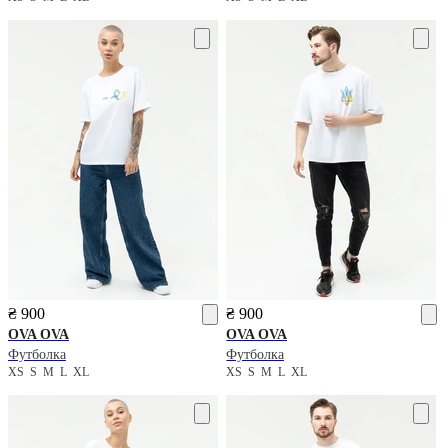
₴ 900
₴ 900
OVA OVA
OVA OVA
Футболка
Футболка
XS
S
M
L
XL
XS
S
M
L
XL