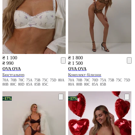
₴ 1 100
₴ 1 800
₴ 990
₴ 1 500
OVA OVA
OVA OVA
Бюстгальтер
Комплект білизни
70A
70B
70C
75A
75B
75C
75D
80A
70A
70B
70C
70D
75A
75B
75C
75D
80B
80C
80D
85A
85B
85C
80A
80B
80C
85A
85B
−17%
−17%