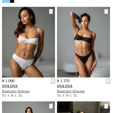
₴ 1 090
₴ 1 370
OVA OVA
OVA OVA
Комплект білизни
Комплект білизни
XS
S
M
L
XL
XS
S
M
L
XL