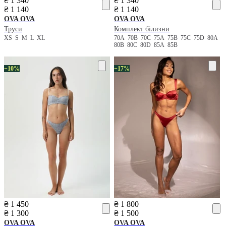
₴ 1 340
₴ 1 340
₴ 1 140
₴ 1 140
OVA OVA
OVA OVA
Труси
Комплект білизни
XS
S
M
L
XL
70A
70B
70C
75A
75B
75C
75D
80A
80B
80C
80D
85A
85B
−10%
−17%
₴ 1 450
₴ 1 800
₴ 1 300
₴ 1 500
OVA OVA
OVA OVA