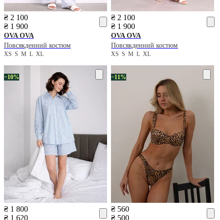
₴ 2 100
₴ 2 100
₴ 1 900
₴ 1 900
OVA OVA
OVA OVA
Повсякденний костюм
Повсякденний костюм
XS
S
M
L
XL
XS
S
M
L
XL
−10%
−11%
₴ 1 800
₴ 560
₴ 1 620
₴ 500