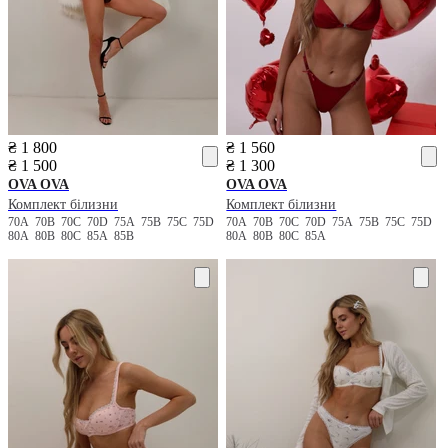
₴ 1 800
₴ 1 560
₴ 1 500
₴ 1 300
OVA OVA
OVA OVA
Комплект білизни
Комплект білизни
70A
70B
70C
70D
75A
75B
75C
75D
70A
70B
70C
70D
75A
75B
75C
75D
80A
80B
80C
85A
85B
80A
80B
80C
85A