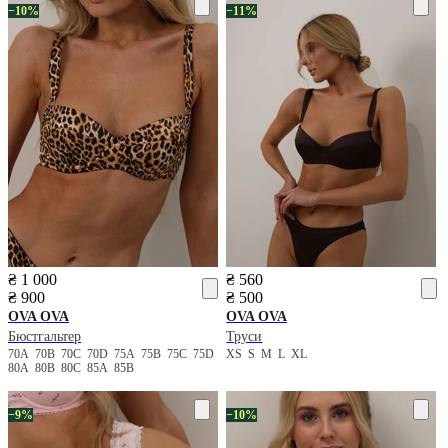
−10%
−11%
₴ 1 000
₴ 560
₴ 900
₴ 500
OVA OVA
OVA OVA
Бюстгальтер
Труси
70A
70B
70C
70D
75A
75B
75C
75D
XS
S
M
L
XL
80A
80B
80C
85A
85B
−9%
−10%