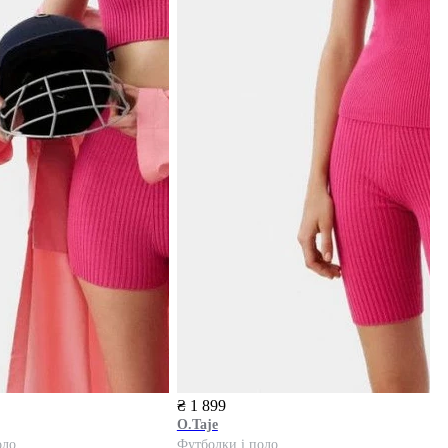
₴ 1 899
O.Taje
оло
Футболки і поло