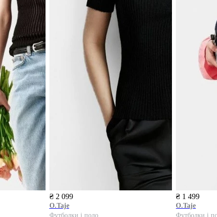
₴ 2 099
₴ 1 499
O.Taje
O.Taje
Футболки і поло
Футболки і п