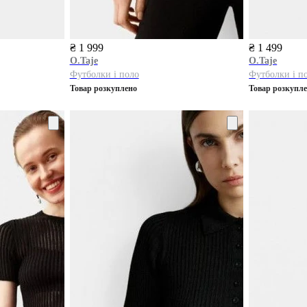
₴ 1 999
₴ 1 499
O.Taje
O.Taje
Футболки і поло
Футболки і п
Товар розкуплено
Товар розкупл