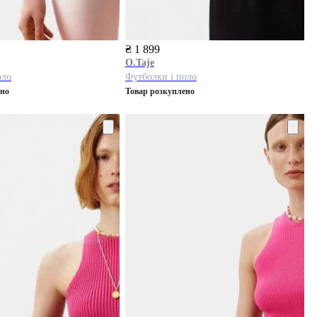
₴ 1 899
O.Taje
оло
Футболки і поло
ено
Товар розкуплено