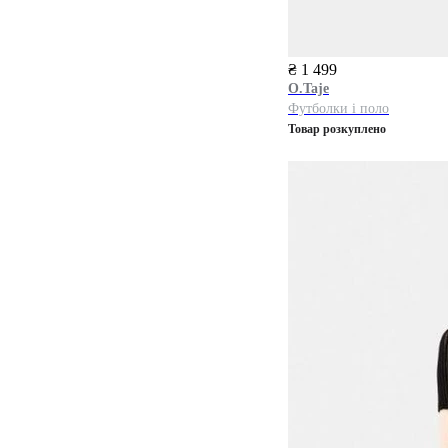
₴ 1 499
O.Taje
Футболки і поло
Товар розкуплено