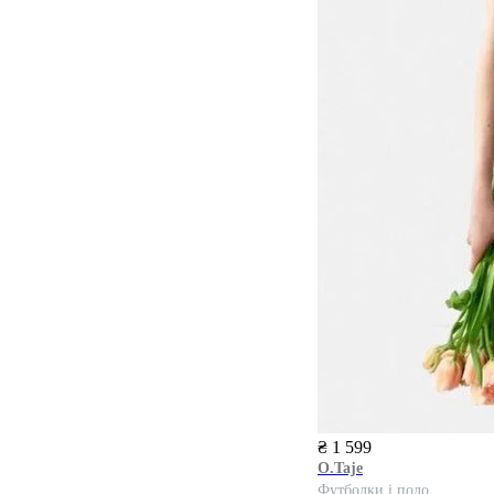
₴ 1 599
O.Taje
Футболки і поло