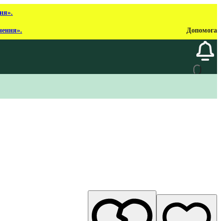
ня».
нення».
Допомога