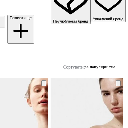
Показати ще
Улюблений бренд
Неулюблений бренд
Сортувати:
за популярністю