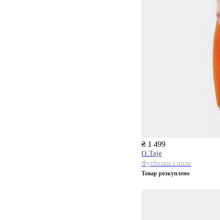
₴ 1 499
O.Taje
Футболки і поло
Товар розкуплено