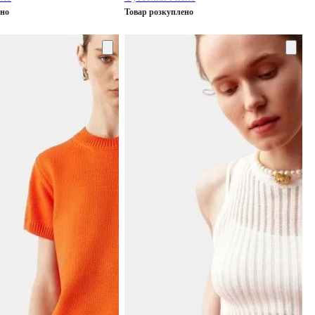
ено
Товар розкуплено