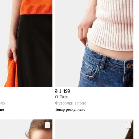
₴ 1 499
O.Taje
оло
Футболки і поло
ено
Товар розкуплено