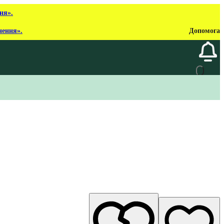
ня».
нення».
Допомога