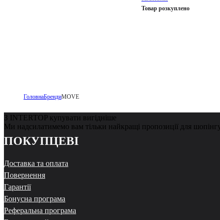
Товар розкуплено
Головна
Бренди
MOVE
З INTERTOP купувати вигідніше
Ми надсилатимемо вам тільки найкращі пропозиції для шопінг
ПОКУПЦЕВІ
Доставка та оплата
Повернення
Гарантії
Бонусна програма
Реферальна програма