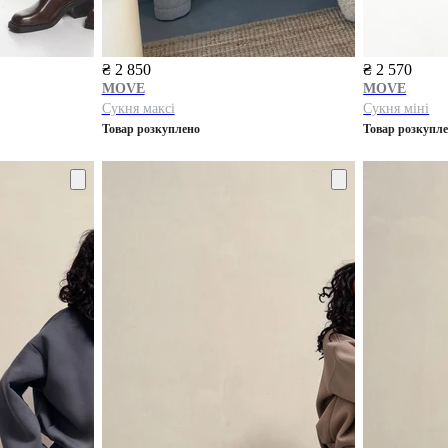
₴ 2 850
₴ 2 570
MOVE
MOVE
Сукня максі
Сукня міні
Товар розкуплено
Товар розкупл