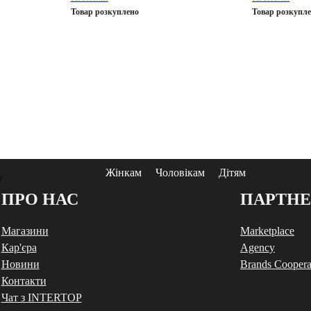
Товар розкуплено
Товар розкупл
Жінкам
Чоловікам
Дітям
у
ПРО НАС
ПАРТН
Магазини
Marketplace
Кар'єра
Agency
Новини
Brands Coopera
Контакти
Чат з INTERTOP