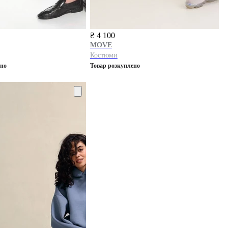
₴ 4 100
MOVE
Костюми
ено
Товар розкуплено