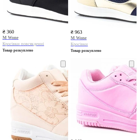
₴ 360
₴ 963
M Wone
M Wone
Кросівки повсякденні
Кросівки
Товар розкуплено
Товар розкуплено