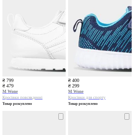
₴ 799
₴ 400
₴ 479
₴ 299
M Wone
M Wone
Кросівки повсякденні
Кросівки для спорту
Товар розкуплено
Товар розкуплено