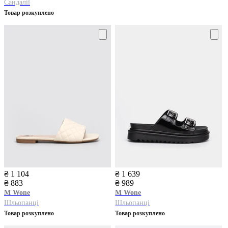
Сандалії
Товар розкуплено
₴ 1 104
₴ 1 639
₴ 883
₴ 989
M Wone
M Wone
Шльопанці
Шльопанці
Товар розкуплено
Товар розкуплено