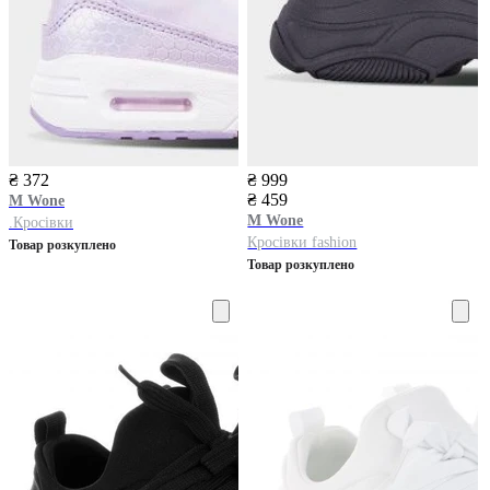
₴ 372
₴ 999
₴ 459
M Wone
M Wone
.Кросівки
Кросівки fashion
Товар розкуплено
Товар розкуплено