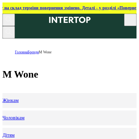
ку на склад терміни повернення змінено. Деталі - у розділі «Повернен
Головна
Бренди
M Wone
M Wone
Жінкам
Чоловікам
Дітям