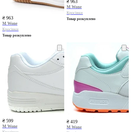
₴ 963
M Wone
Кросівки
₴ 963
Товар розкуплено
M Wone
Кросівки
Товар розкуплено
₴ 599
₴ 419
M Wone
M Wone