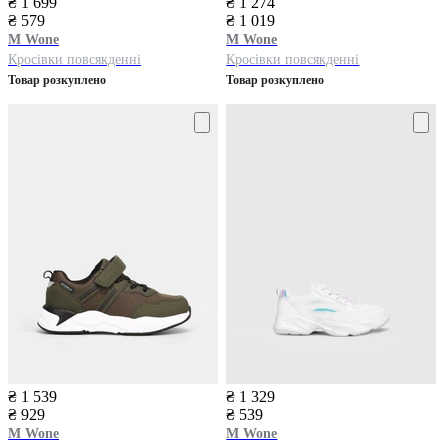
₴ 1 699
₴ 1 274
₴ 579
₴ 1 019
M Wone
M Wone
Кросівки повсякденні
Кросівки повсякденні
Товар розкуплено
Товар розкуплено
₴ 1 539
₴ 1 329
₴ 929
₴ 539
M Wone
M Wone