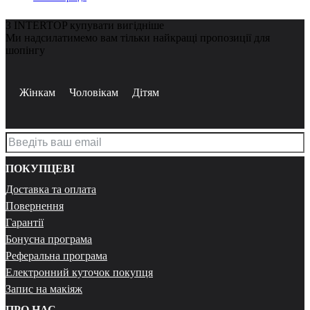
З INTERTOP купувати вигідніше
Ми надсилатимемо вам тільки найкращі пропозиції для
шопінгу
Жінкам
Чоловікам
Дітям
ПОКУПЦЕВІ
Доставка та оплата
Повернення
Гарантії
Бонусна програма
Реферальна програма
Електронний куточок покупця
Запис на макіяж
ПРО НАС