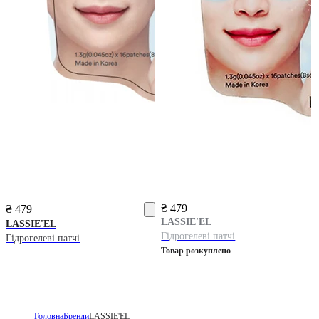
₴ 479
₴ 479
LASSIE'EL
LASSIE'EL
Гідрогелеві патчі
Гідрогелеві патчі
Товар розкуплено
Головна
Бренди
LASSIE'EL