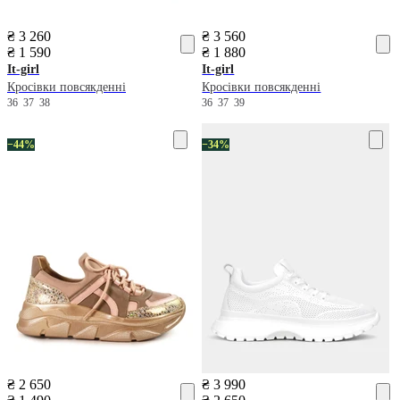
₴ 3 260
₴ 3 560
₴ 1 590
₴ 1 880
It-girl
It-girl
Кросівки повсякденні
Кросівки повсякденні
36
37
38
36
37
39
−44%
−34%
₴ 2 650
₴ 3 990