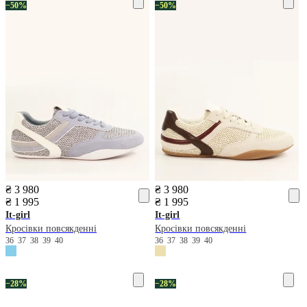
−50%
−50%
₴ 3 980
₴ 3 980
₴ 1 995
₴ 1 995
It-girl
It-girl
Кросівки повсякденні
Кросівки повсякденні
36
37
38
39
40
36
37
38
39
40
−28%
−28%