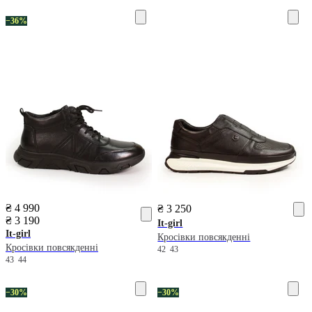
−36%
₴ 4 990
₴ 3 250
₴ 3 190
It-girl
It-girl
Кросівки повсякденні
Кросівки повсякденні
42
43
43
44
−30%
−30%