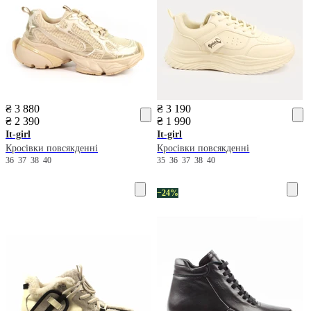
₴ 3 880
₴ 3 190
₴ 2 390
₴ 1 990
It-girl
It-girl
Кросівки повсякденні
Кросівки повсякденні
36
37
38
40
35
36
37
38
40
−24%