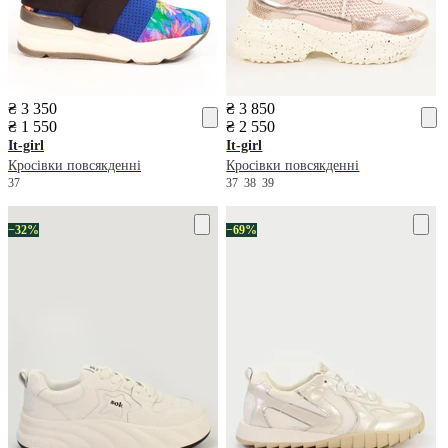
₴ 3 350
₴ 3 850
₴ 1 550
₴ 2 550
It-girl
It-girl
Кросівки повсякденні
Кросівки повсякденні
37
37
38
39
−32%
−69%