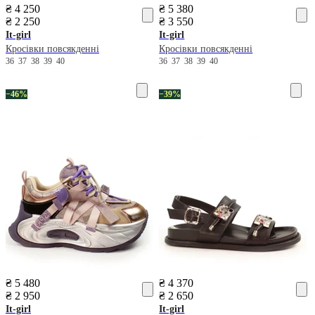
₴ 4 250
₴ 5 380
₴ 2 250
₴ 3 550
It-girl
It-girl
Кросівки повсякденні
Кросівки повсякденні
36
37
38
39
40
36
37
38
39
40
−46%
−39%
₴ 5 480
₴ 4 370
₴ 2 950
₴ 2 650
It-girl
It-girl