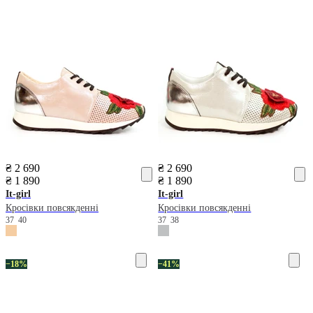
₴ 2 690
₴ 2 690
₴ 1 890
₴ 1 890
It-girl
It-girl
Кросівки повсякденні
Кросівки повсякденні
37
40
37
38
−18%
−41%