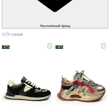
Неулюблений бренд
1279 товарів
−47%
−34%