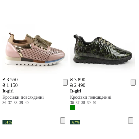
₴ 3 550
₴ 3 890
₴ 1 150
₴ 2 490
It-girl
It-girl
Кросівки повсякденні
Кросівки повсякденні
36
37
38
39
40
36
37
38
39
40
−51%
−67%