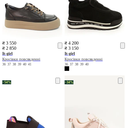
₴ 3 550
₴ 4 200
₴ 2 850
₴ 3 150
It-girl
It-girl
Кросівки повсякденні
Кросівки повсякденні
36
37
38
39
40
41
36
37
38
39
40
−54%
−34%