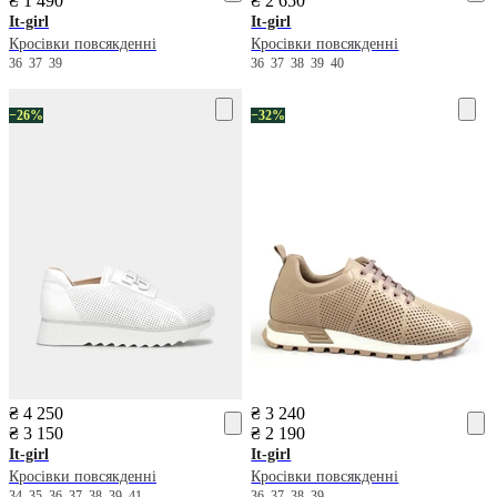
₴ 1 490
₴ 2 650
It-girl
It-girl
Кросівки повсякденні
Кросівки повсякденні
36
37
39
36
37
38
39
40
−26%
−32%
₴ 4 250
₴ 3 240
₴ 3 150
₴ 2 190
It-girl
It-girl
Кросівки повсякденні
Кросівки повсякденні
34
35
36
37
38
39
41
36
37
38
39