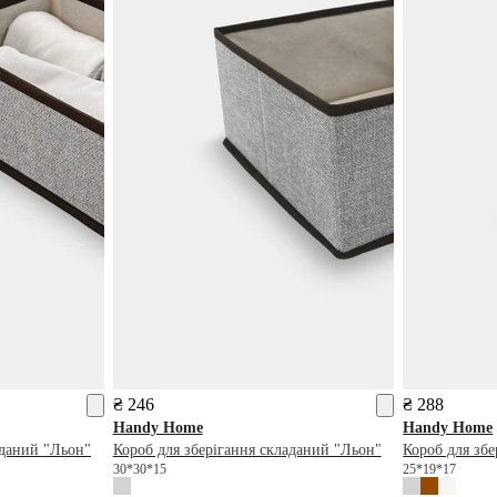
₴ 246
₴ 288
Handy Home
Handy Home
аданий "Льон"
Короб для зберігання складаний "Льон"
Короб для збе
30*30*15
25*19*17