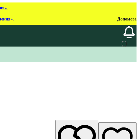
ня».
нення».
Допомога