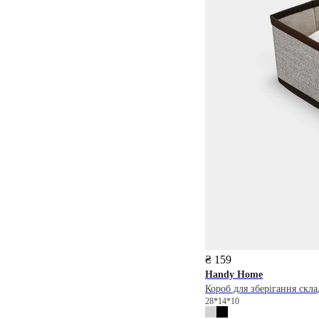
₴ 159
Handy Home
Короб для зберігання скл
28*14*10