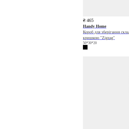
₴ 465
Handy Home
Короб для зберігання скл
кришкою "Zigzag"
50*30*20