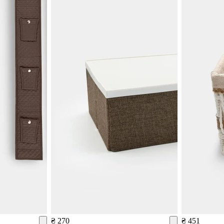
₴ 270
₴ 451