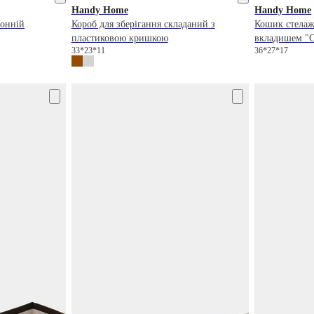
Handy Home
Handy Home
ронній
Короб для зберігання складаний з
Кошик стелаж
пластиковою кришкою
вкладишем "С
33*23*11
36*27*17