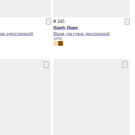
₴ 245
Handy Home
мок односторонній
Вішак для сумок двосторонній
10*81