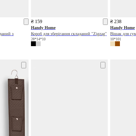
₴ 159
₴ 238
Handy Home
Handy Home
аданий з
Короб для зберігання складаний "Zigzag"
Вішак для су
28*14*10
10*101