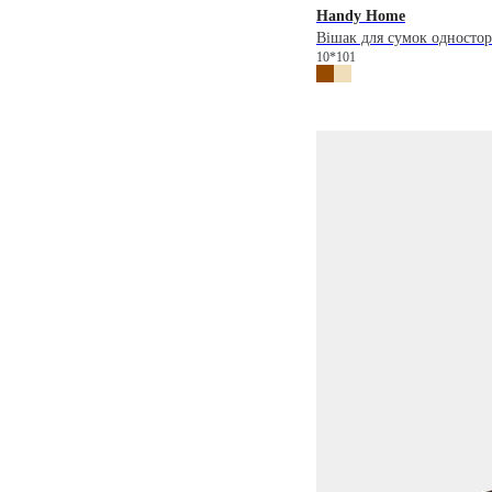
Handy Home
Вішак для сумок односто
10*101