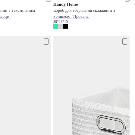
Handy Home
ний з текстильним
Короб для зберігання складаний з
ерце"
кришкою "Прованс"
30*28*15