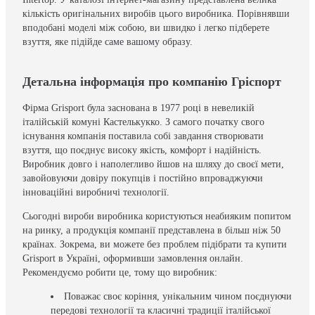
кількість оригінальних виробів цього виробника. Порівнявши
вподобані моделі між собою, ви швидко і легко підберете
взуття, яке підійде саме вашому образу.
Детальна інформація про компанію Гріспорт
Фірма Grisport була заснована в 1977 році в невеликій
італійській комуні Кастелькукко. З самого початку свого
існування компанія поставила собі завдання створювати
взуття, що поєднує високу якість, комфорт і надійність.
Виробник довго і наполегливо йшов на шляху до своєї мети,
завойовуючи довіру покупців і постійно впроваджуючи
інноваційні виробничі технології.
Сьогодні вироби виробника користуються неабияким попитом
на ринку, а продукція компанії представлена в більш ніж 50
країнах. Зокрема, ви можете без проблем підібрати та купити
Grisport в Україні, оформивши замовлення онлайн.
Рекомендуємо робити це, тому що виробник:
Поважає своє коріння, унікальним чином поєднуючи
передові технології та класичні традиції італійської