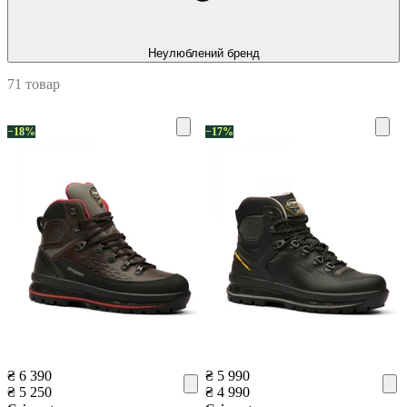
Неулюблений бренд
71 товар
−18%
−17%
₴ 6 390
₴ 5 990
₴ 5 250
₴ 4 990