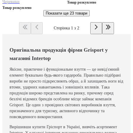
Черевики
Товар розкуплено
Товар розкуплено
Показати ще
23 товари
Сторінка 1 з 2
Оригінальна продукція фірми Grisport у
магазині Intertop
Якісне, практичне і функціональне взуття — це невід'ємний
елемент буквально будь-якого гардероба. Правильно підібрані
вироби не просто підкреслюють образ, а й захищають ноги від
втоми, ударних навантажень і зовнішніх впливів. Така
продукція широко представлена на ринку, причому серед
безлічі відомих брендів особливе місце займає компанія
Grisport. Це один з провідних світових виробників взуття,
призначеного для туризму, активного відпочинку та
повсякденного використання.
Вирішивши купити Гріспорт в Україні, вивчіть асортимент
Intertop. У каталозі інтернет-магазину представлена велика