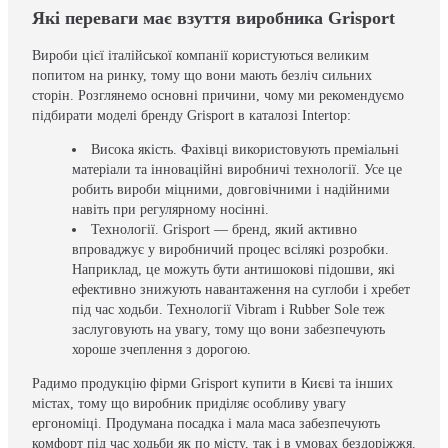
Які переваги має взуття виробника Grisport
Вироби цієї італійської компанії користуються великим
попитом на ринку, тому що вони мають безліч сильних
сторін. Розглянемо основні причини, чому ми рекомендуємо
підбирати моделі бренду Grisport в каталозі Intertop:
Висока якість. Фахівці використовують преміальні
матеріали та інноваційні виробничі технології. Усе це
робить вироби міцними, довговічними і надійними
навіть при регулярному носінні.
Технології. Grisport — бренд, який активно
впроваджує у виробничий процес всілякі розробки.
Наприклад, це можуть бути антишокові підошви, які
ефективно знижують навантаження на суглоби і хребет
під час ходьби. Технології Vibram і Rubber Sole теж
заслуговують на увагу, тому що вони забезпечують
хороше зчеплення з дорогою.
Радимо продукцію фірми Grisport купити в Києві та інших
містах, тому що виробник приділяє особливу увагу
ергономіці. Продумана посадка і мала маса забезпечують
комфорт під час ходьби як по місту, так і в умовах бездоріжжя.