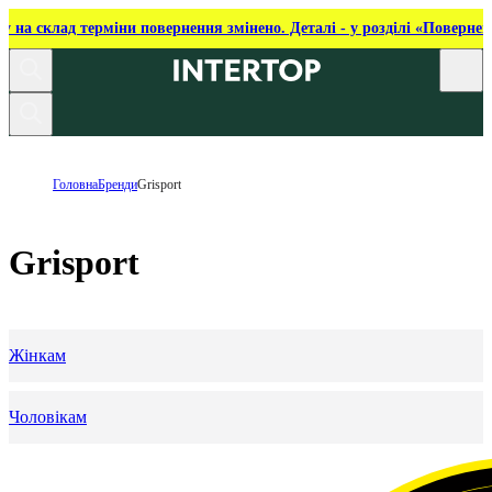
ку на склад терміни повернення змінено. Деталі - у розділі «Повернен
Головна
Бренди
Grisport
Grisport
Жінкам
Чоловікам