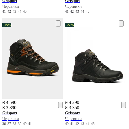
Grisport
Grisport
Черевики
Черевики
41
42
43
44
45
41
42
43
44
45
−15%
−22%
₴ 4 590
₴ 4 290
₴ 3 890
₴ 3 350
Grisport
Grisport
Черевики
Черевики
36
37
38
39
40
41
40
41
42
43
44
46