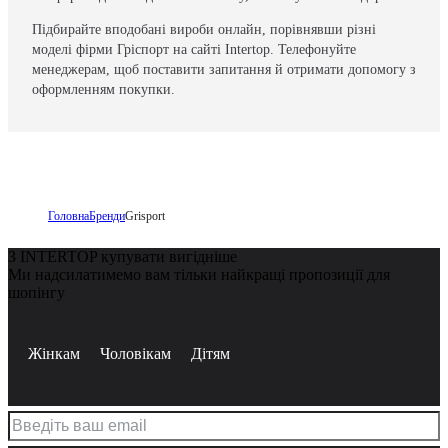
Підбирайте вподобані вироби онлайн, порівнявши різні
моделі фірми Гріспорт на сайті Intertop. Телефонуйте
менеджерам, щоб поставити запитання й отримати допомогу з
оформленням покупки.
Головна
Бренди
Grisport
З INTERTOP купувати вигідніше
Ми надсилатимемо вам тільки найкращі пропозиції для
шопінгу
Жінкам
Чоловікам
Дітям