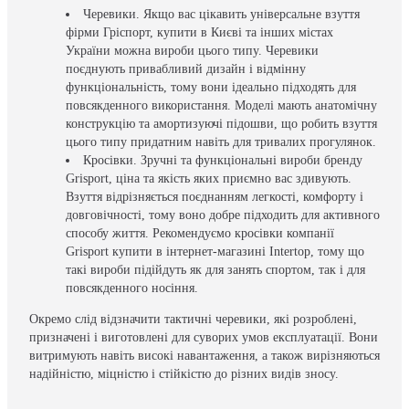
Черевики. Якщо вас цікавить універсальне взуття
фірми Гріспорт, купити в Києві та інших містах
України можна вироби цього типу. Черевики
поєднують привабливий дизайн і відмінну
функціональність, тому вони ідеально підходять для
повсякденного використання. Моделі мають анатомічну
конструкцію та амортизуючі підошви, що робить взуття
цього типу придатним навіть для тривалих прогулянок.
Кросівки. Зручні та функціональні вироби бренду
Grisport, ціна та якість яких приємно вас здивують.
Взуття відрізняється поєднанням легкості, комфорту і
довговічності, тому воно добре підходить для активного
способу життя. Рекомендуємо кросівки компанії
Grisport купити в інтернет-магазині Intertop, тому що
такі вироби підійдуть як для занять спортом, так і для
повсякденного носіння.
Окремо слід відзначити тактичні черевики, які розроблені,
призначені і виготовлені для суворих умов експлуатації. Вони
витримують навіть високі навантаження, а також вирізняються
надійністю, міцністю і стійкістю до різних видів зносу.