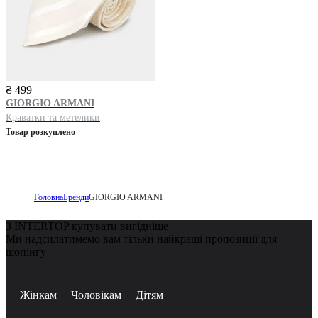
₴ 499
GIORGIO ARMANI
Краватки та метелики
Товар розкуплено
Головна
Бренди
GIORGIO ARMANI
З INTERTOP купувати вигідніше
Ми надсилатимемо вам тільки найкращі пропозиції для
шопінгу
Жінкам
Чоловікам
Дітям