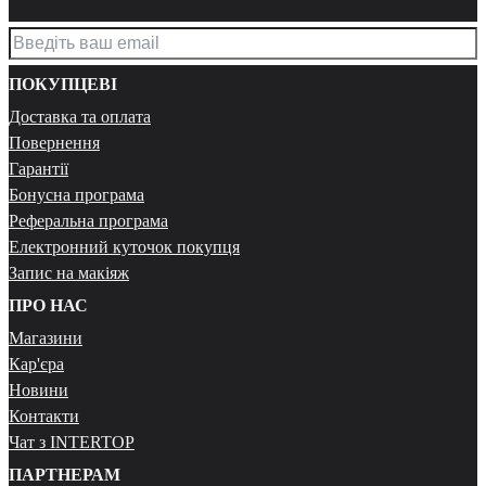
ПОКУПЦЕВІ
Доставка та оплата
Повернення
Гарантії
Бонусна програма
Реферальна програма
Електронний куточок покупця
Запис на макіяж
ПРО НАС
Магазини
Кар'єра
Новини
Контакти
Чат з INTERTOP
ПАРТНЕРАМ