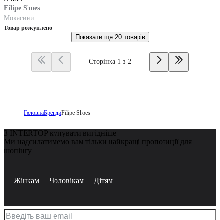
Filipe Shoes
Мокасини
Товар розкуплено
Показати ще
20 товарів
Сторінка 1 з 2
Головна
Бренди
Filipe Shoes
З INTERTOP купувати вигідніше
Ми надсилатимемо вам тільки найкращі пропозиції для
шопінгу
Жінкам
Чоловікам
Дітям