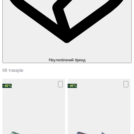
Неулюблений бренд
68 товарів
−40%
−40%