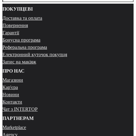
ПОКУПЦЕВІ
Доставка та оплата
Повернення
Гарантії
Бонусна програма
Реферальна програма
Електронний куточок покупця
Запис на макіяж
ПРО НАС
Магазини
Кар'єра
Новини
Контакти
Чат з INTERTOP
ПАРТНЕРАМ
Marketplace
Agency