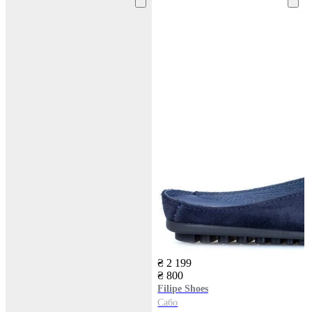
₴ 2 199
₴ 800
Filipe Shoes
Сабо