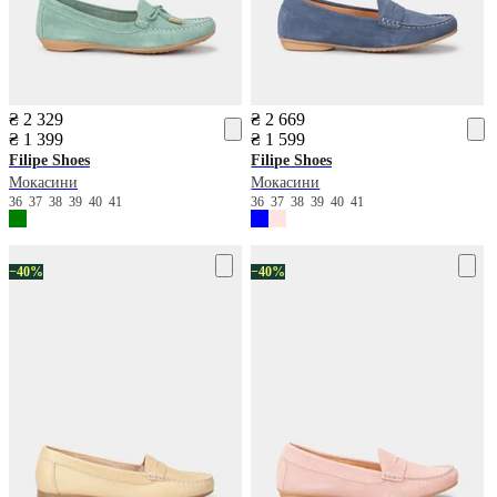
₴ 2 329
₴ 2 669
₴ 1 399
₴ 1 599
Filipe Shoes
Filipe Shoes
Мокасини
Мокасини
36
37
38
39
40
41
36
37
38
39
40
41
−40%
−40%