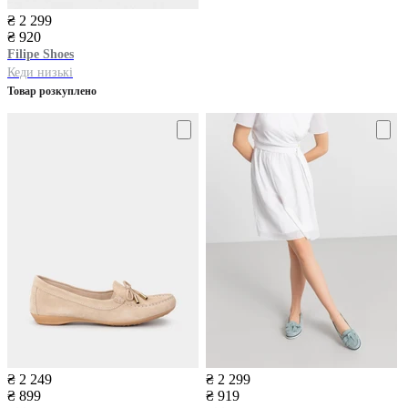
₴ 2 299
₴ 920
Filipe Shoes
Кеди низькі
Товар розкуплено
₴ 2 249
₴ 2 299
₴ 899
₴ 919