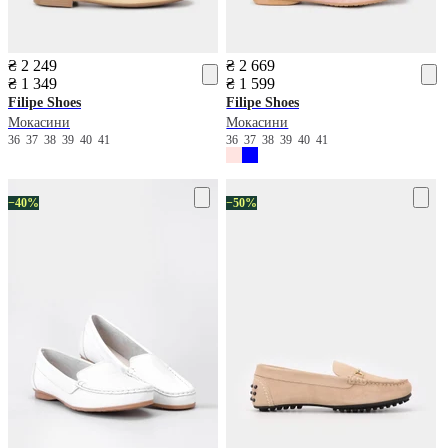
₴ 2 249
₴ 2 669
₴ 1 349
₴ 1 599
Filipe Shoes
Filipe Shoes
Мокасини
Мокасини
36
37
38
39
40
41
36
37
38
39
40
41
−40%
−50%