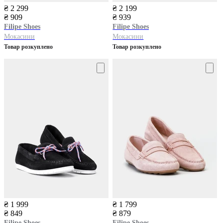
₴ 2 299
₴ 2 199
₴ 909
₴ 939
Filipe Shoes
Filipe Shoes
Мокасини
Мокасини
Товар розкуплено
Товар розкуплено
₴ 1 999
₴ 1 799
₴ 849
₴ 879
Filipe Shoes
Filipe Shoes