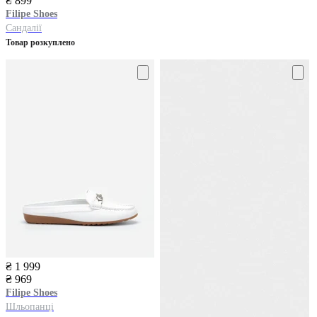
₴ 899
Filipe Shoes
Сандалії
Товар розкуплено
₴ 1 999
₴ 969
Filipe Shoes
Шльопанці