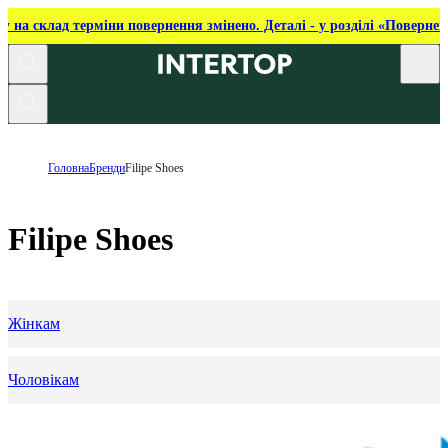
ку на склад терміни повернення змінено. Деталі - у розділі «Повернен
Головна
Бренди
Filipe Shoes
Filipe Shoes
Жінкам
Чоловікам