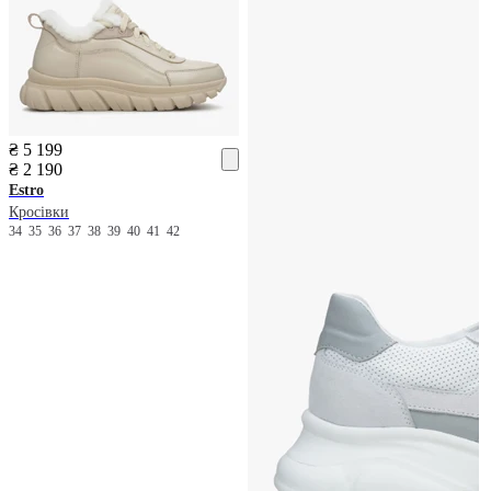
₴ 5 199
₴ 2 190
Estro
Кросівки
34
35
36
37
38
39
40
41
42