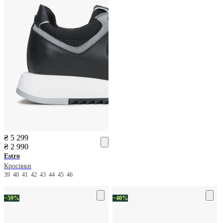
₴ 5 299
₴ 2 990
Estro
Кросівки
39
40
41
42
43
44
45
46
−59%
−40%