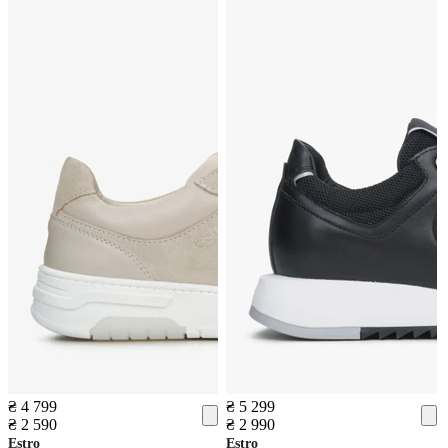
₴ 4 799
₴ 5 299
₴ 2 590
₴ 2 990
Estro
Estro