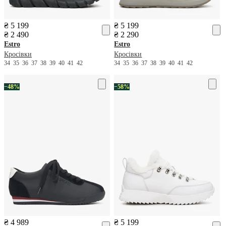
₴ 5 199
₴ 5 199
₴ 2 490
₴ 2 290
Estro
Estro
Кросівки
Кросівки
34
35
36
37
38
39
40
41
42
34
35
36
37
38
39
40
41
42
−48%
−58%
₴ 4 989
₴ 5 199