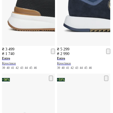
₴ 3 499
₴ 5 299
₴ 1 740
₴ 2 990
Estro
Estro
Кросівки
Кросівки
39
40
41
42
43
44
45
46
39
40
41
42
43
44
45
46
−58%
−53%