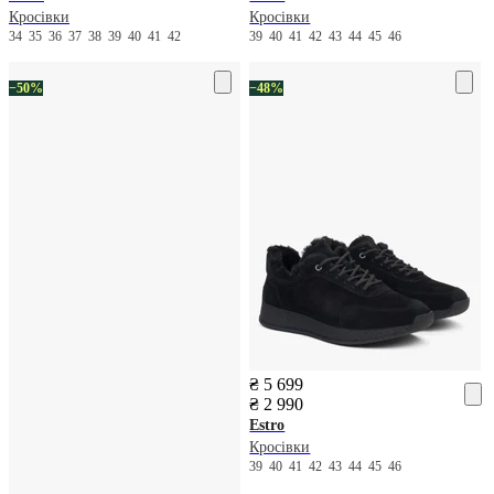
Кросівки
Кросівки
34
35
36
37
38
39
40
41
42
39
40
41
42
43
44
45
46
−50%
−48%
₴ 5 699
₴ 2 990
Estro
Кросівки
39
40
41
42
43
44
45
46