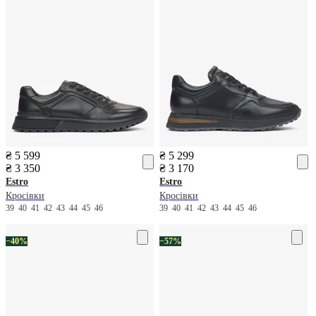
₴ 5 599
₴ 5 299
₴ 3 350
₴ 3 170
Estro
Estro
Кросівки
Кросівки
39
40
41
42
43
44
45
46
39
40
41
42
43
44
45
46
−40%
−57%