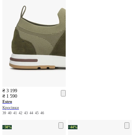
₴ 3 199
₴ 1 590
Estro
Кросівки
39
40
41
42
43
44
45
46
−50%
−44%