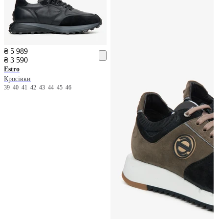
₴ 5 989
₴ 3 590
Estro
Кросівки
39
40
41
42
43
44
45
46