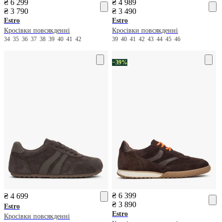
₴ 6 299
₴ 4 989
₴ 3 790
₴ 3 490
Estro
Estro
Кросівки повсякденні
Кросівки повсякденні
34
35
36
37
38
39
40
41
42
39
40
41
42
43
44
45
46
−39%
₴ 6 399
₴ 4 699
₴ 3 890
Estro
Estro
Кросівки повсякденні