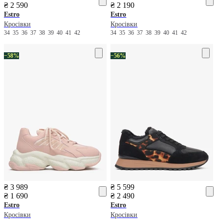
₴ 2 590
₴ 2 190
Estro
Estro
Кросівки
Кросівки
34
35
36
37
38
39
40
41
42
34
35
36
37
38
39
40
41
42
−58%
−56%
₴ 3 989
₴ 5 599
₴ 1 690
₴ 2 490
Estro
Estro
Кросівки
Кросівки