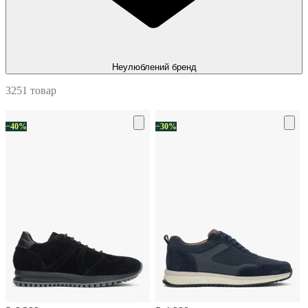
Неулюблений бренд
3251 товар
−40%
−30%