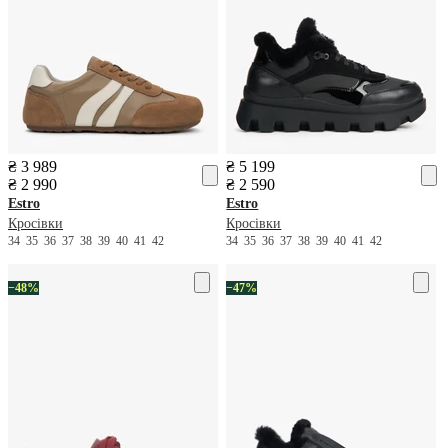
₴ 3 989
₴ 5 199
₴ 2 990
₴ 2 590
Estro
Estro
Кросівки
Кросівки
34
35
36
37
38
39
40
41
42
34
35
36
37
38
39
40
41
42
−48%
−47%