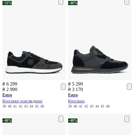
−53%
−40%
₴ 6 299
₴ 5 299
₴ 2 990
₴ 3 170
Estro
Estro
Кросівки повсякденні
Кросівки
39
40
41
42
43
44
45
46
39
40
41
42
43
44
45
46
−40%
−40%