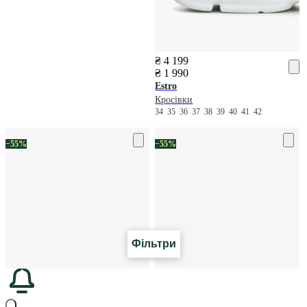
₴ 4 199
₴ 1 990
Estro
Кросівки
34
35
36
37
38
39
40
41
42
−55%
−55%
Фільтри