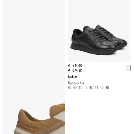
₴ 5 989
₴ 3 590
Estro
Кросівки
39
40
41
42
43
44
45
46