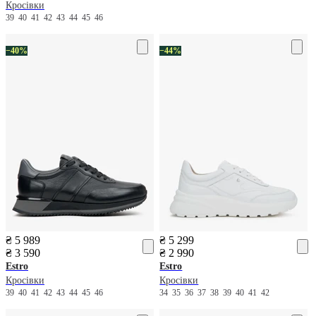
Кросівки
39
40
41
42
43
44
45
46
−40%
−44%
₴ 5 989
₴ 5 299
₴ 3 590
₴ 2 990
Estro
Estro
Кросівки
Кросівки
39
40
41
42
43
44
45
46
34
35
36
37
38
39
40
41
42