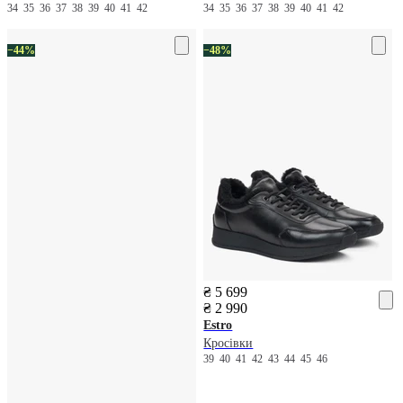
34
35
36
37
38
39
40
41
42
34
35
36
37
38
39
40
41
42
−44%
−48%
₴ 5 699
₴ 2 990
Estro
Кросівки
39
40
41
42
43
44
45
46