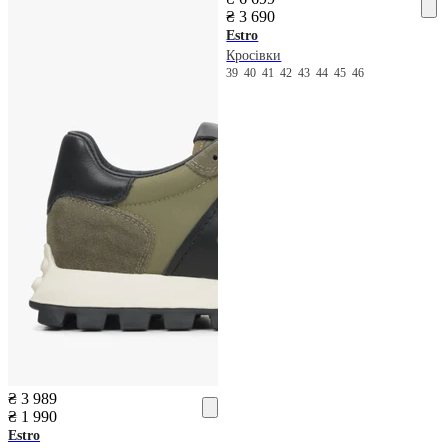
₴ 3 690
Estro
Кросівки
39
40
41
42
43
44
45
46
₴ 3 989
₴ 1 990
Estro