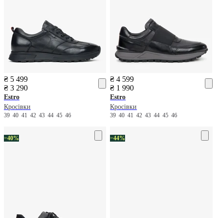
₴ 5 499
₴ 4 599
₴ 3 290
₴ 1 990
Estro
Estro
Кросівки
Кросівки
39
40
41
42
43
44
45
46
39
40
41
42
43
44
45
46
−40%
−44%