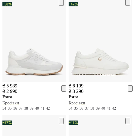
−50%
−47%
₴ 5 989
₴ 6 199
₴ 2 990
₴ 3 290
Estro
Estro
Кросівки
Кросівки
34
35
36
37
38
39
40
41
42
34
35
36
37
38
39
40
41
42
−27%
−42%