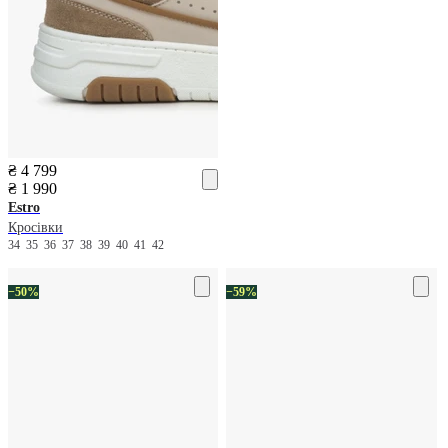
₴ 4 799
₴ 1 990
Estro
Кросівки
34
35
36
37
38
39
40
41
42
−50%
−59%