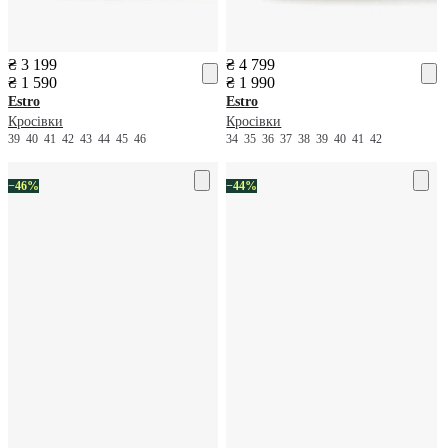
₴ 3 199
₴ 4 799
₴ 1 590
₴ 1 990
Estro
Estro
Кросівки
Кросівки
39
40
41
42
43
44
45
46
34
35
36
37
38
39
40
41
42
−46%
−44%