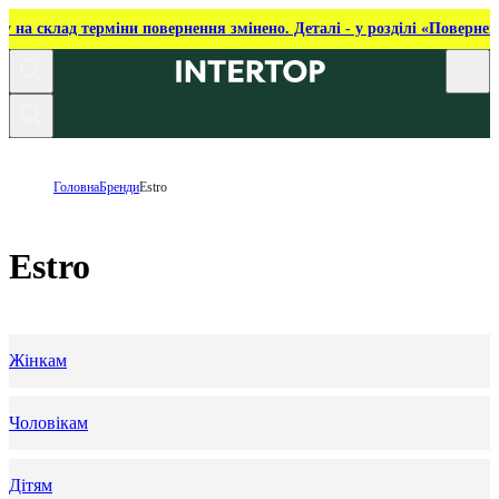
ку на склад терміни повернення змінено. Деталі - у розділі «Повернен
Головна
Бренди
Estro
Estro
Жінкам
Чоловікам
Дітям