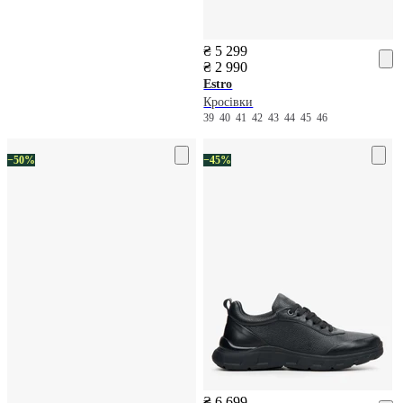
₴ 5 299
₴ 2 990
Estro
Кросівки
39
40
41
42
43
44
45
46
−50%
−45%
₴ 6 699