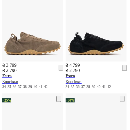
₴ 3 799
₴ 4 799
₴ 2 790
₴ 2 790
Estro
Estro
Кросівки
Кросівки
34
35
36
37
38
39
40
41
42
34
35
36
37
38
39
40
41
42
−25%
−50%