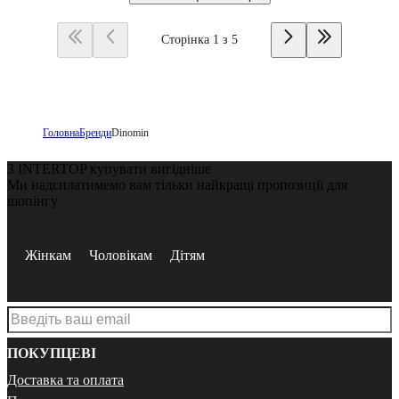
Сторінка 1 з 5
Головна
Бренди
Dinomin
З INTERTOP купувати вигідніше
Ми надсилатимемо вам тільки найкращі пропозиції для
шопінгу
Жінкам
Чоловікам
Дітям
ПОКУПЦЕВІ
Доставка та оплата