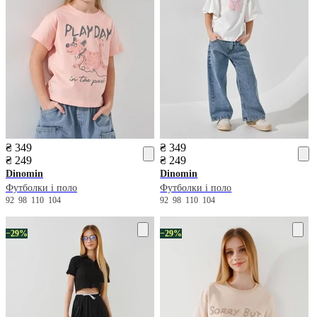
₴ 349
₴ 349
₴ 249
₴ 249
Dinomin
Dinomin
Футболки і поло
Футболки і поло
92
98
110
104
92
98
110
104
−29%
−29%