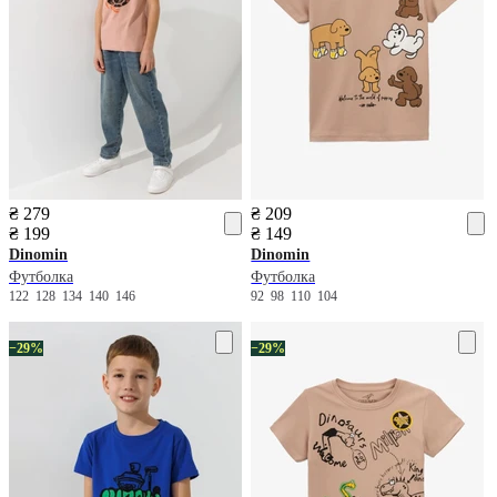
₴ 279
₴ 209
₴ 199
₴ 149
Dinomin
Dinomin
Футболка
Футболка
122
128
134
140
146
92
98
110
104
−29%
−29%