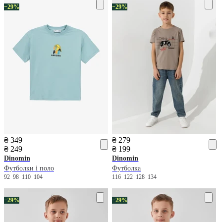
−29%
−29%
₴ 349
₴ 279
₴ 249
₴ 199
Dinomin
Dinomin
Футболки і поло
Футболка
92
98
110
104
116
122
128
134
−29%
−29%