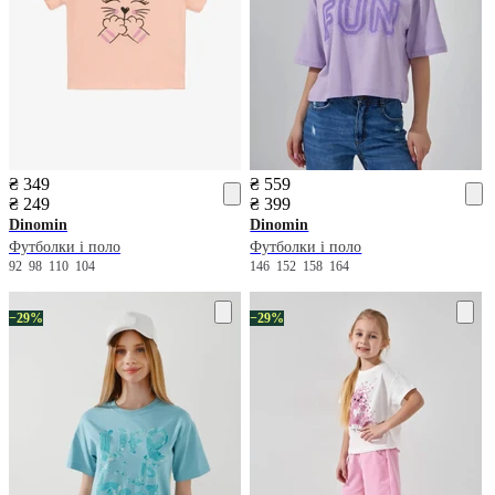
₴ 349
₴ 559
₴ 249
₴ 399
Dinomin
Dinomin
Футболки і поло
Футболки і поло
92
98
110
104
146
152
158
164
−29%
−29%