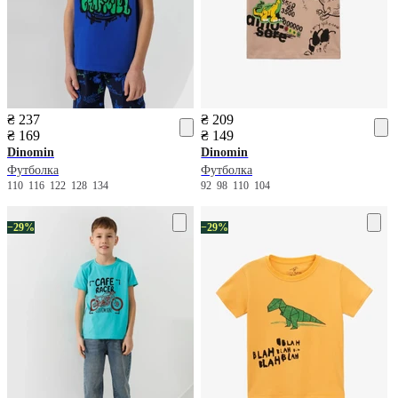
₴ 237
₴ 209
₴ 169
₴ 149
Dinomin
Dinomin
Футболка
Футболка
110
116
122
128
134
92
98
110
104
−29%
−29%