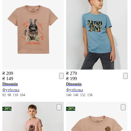
₴ 209
₴ 279
₴ 149
₴ 199
Dinomin
Dinomin
Футболка
Футболка
92
98
110
104
140
146
152
158
−29%
−29%