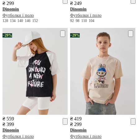
₴ 299
₴ 249
Dinomin
Dinomin
Футболки і поло
Футболки і поло
128
134
140
146
152
92
98
110
104
−29%
−29%
₴ 559
₴ 419
₴ 399
₴ 299
Dinomin
Dinomin
Футболки і поло
Футболки і поло