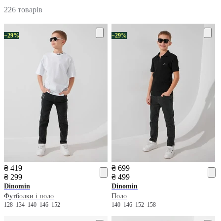
226 товарів
−29%
−29%
₴ 419
₴ 699
₴ 299
₴ 499
Dinomin
Dinomin
Футболки і поло
Поло
128
134
140
146
152
140
146
152
158