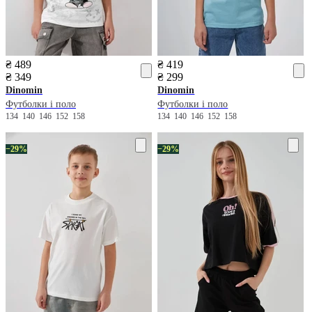
₴ 489
₴ 419
₴ 349
₴ 299
Dinomin
Dinomin
Футболки і поло
Футболки і поло
134
140
146
152
158
134
140
146
152
158
−29%
−29%