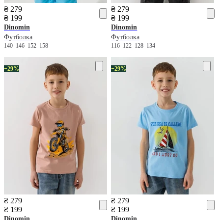
₴ 279
₴ 279
₴ 199
₴ 199
Dinomin
Dinomin
Футболка
Футболка
140
146
152
158
116
122
128
134
−29%
−29%
₴ 279
₴ 279
₴ 199
₴ 199
Dinomin
Dinomin