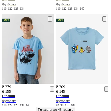
Футболка
Футболка
116
122
128
134
116
122
128
134
140
−29%
−29%
₴ 279
₴ 209
₴ 199
₴ 149
Dinomin
Dinomin
Футболка
Футболка
116
122
128
134
140
92
98
110
104
Показати ще
48 товарів