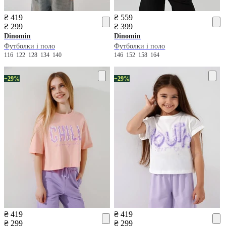
₴ 419
₴ 559
₴ 299
₴ 399
Dinomin
Dinomin
Футболки і поло
Футболки і поло
116
122
128
134
140
146
152
158
164
−29%
−29%
₴ 419
₴ 419
₴ 299
₴ 299