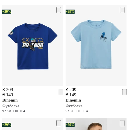
−29%
−29%
₴ 209
₴ 209
₴ 149
₴ 149
Dinomin
Dinomin
Футболка
Футболка
92
98
110
104
92
98
110
104
−29%
−29%