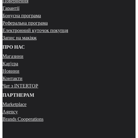
Повернення
Гарантії
Бонусна програма
Реферальна програма
Електронний куточок покупця
Запис на макіяж
ПРО НАС
Магазини
Кар'єра
Новини
Контакти
Чат з INTERTOP
ПАРТНЕРАМ
Marketplace
Agency
Brands Cooperations