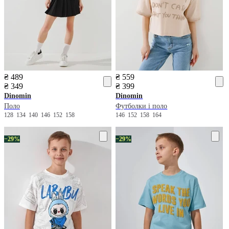
₴ 489
₴ 559
₴ 349
₴ 399
Dinomin
Dinomin
Поло
Футболки і поло
128
134
140
146
152
158
146
152
158
164
−29%
−29%