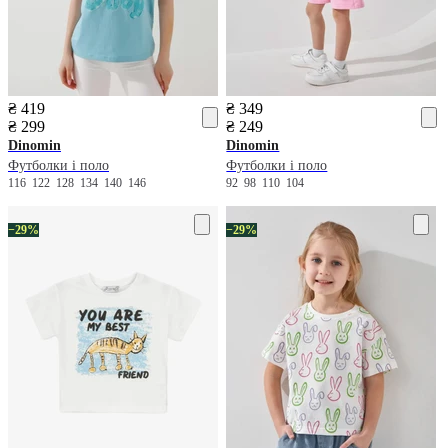
₴ 419
₴ 349
₴ 299
₴ 249
Dinomin
Dinomin
Футболки і поло
Футболки і поло
116
122
128
134
140
146
92
98
110
104
−29%
−29%