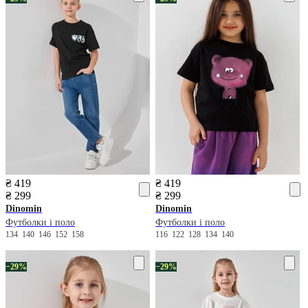
₴ 419
₴ 419
₴ 299
₴ 299
Dinomin
Dinomin
Футболки і поло
Футболки і поло
134
140
146
152
158
116
122
128
134
140
−29%
−29%