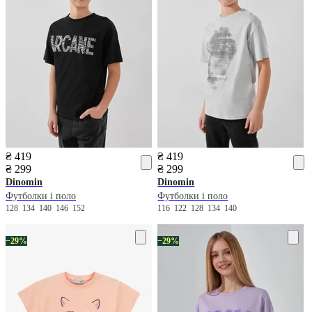
₴ 419
₴ 419
₴ 299
₴ 299
Dinomin
Dinomin
Футболки і поло
Футболки і поло
128
134
140
146
152
116
122
128
134
140
−29%
−29%