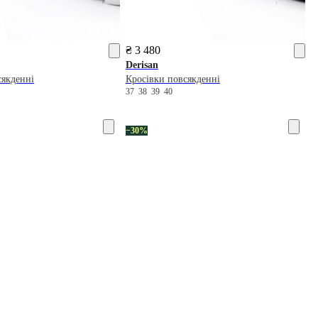
₴ 3 480
Derisan
сякденні
Кросівки повсякденні
37
38
39
40
−30%