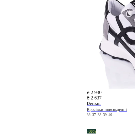
₴ 2 930
₴ 2 637
Derisan
Кросівки повсякденні
36
37
38
39
40
−30%