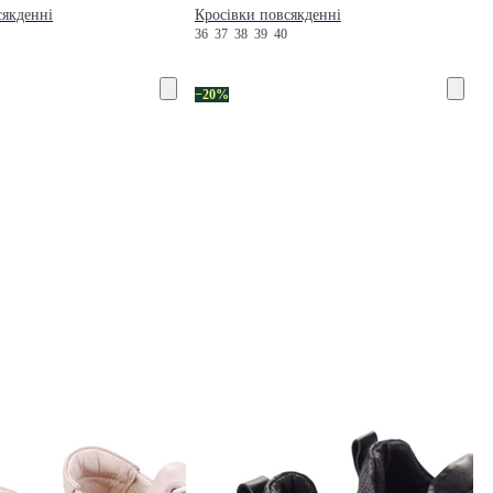
сякденні
Кросівки повсякденні
0
36
37
38
39
40
−20%