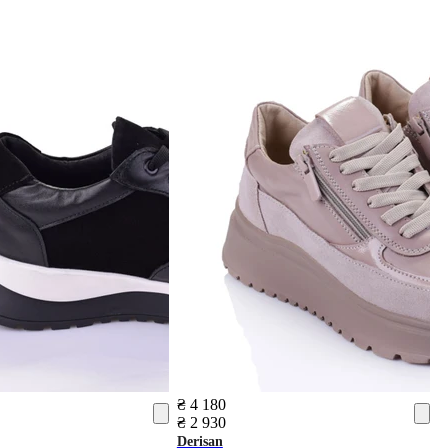
₴ 4 180
₴ 2 930
Derisan