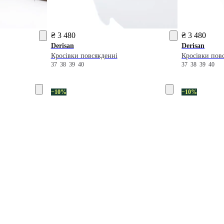
₴ 3 480
₴ 3 480
Derisan
Derisan
Кросівки повсякденні
Кросівки пов
37
38
39
40
37
38
39
40
−10%
−10%