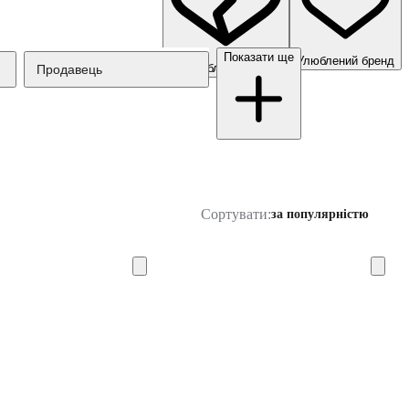
Показати ще
Улюблений бренд
Неулюблений бренд
Продавець
Сортувати:
за популярністю