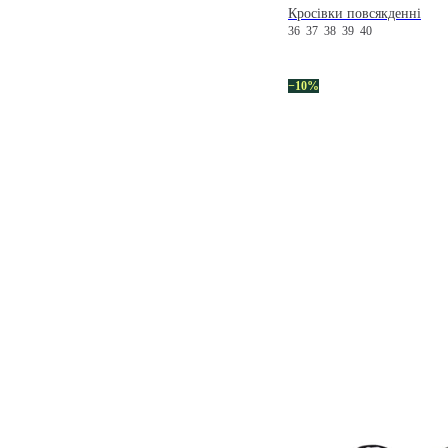
Кросівки повсякденні
36
37
38
39
40
−10%