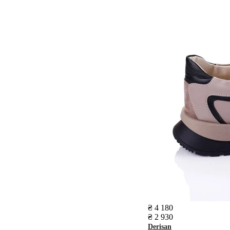
₴ 4 180
₴ 2 930
Derisan