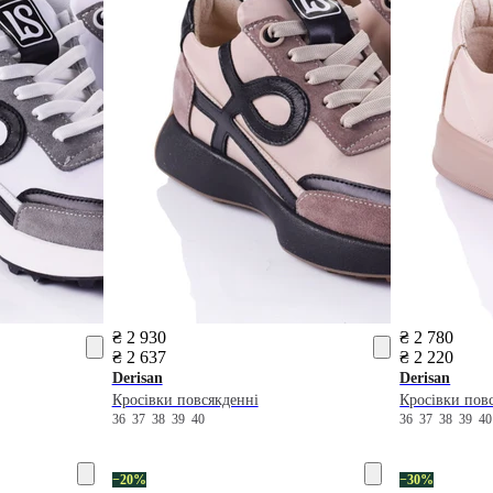
₴ 2 930
₴ 2 780
₴ 2 637
₴ 2 220
Derisan
Derisan
Кросівки повсякденні
Кросівки пов
36
37
38
39
40
36
37
38
39
4
−20%
−30%