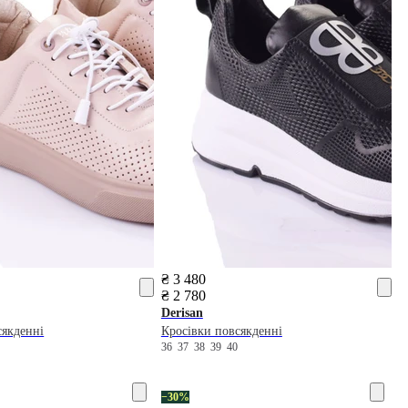
₴ 3 480
₴ 2 780
Derisan
сякденні
Кросівки повсякденні
0
36
37
38
39
40
−30%