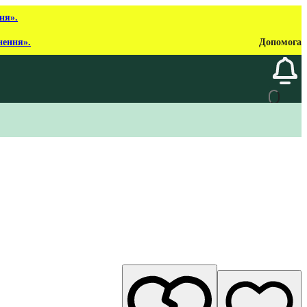
ня».
нення».
Допомога