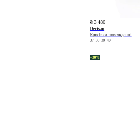
₴ 3 480
Derisan
Кросівки повсякденні
37
38
39
40
−30%