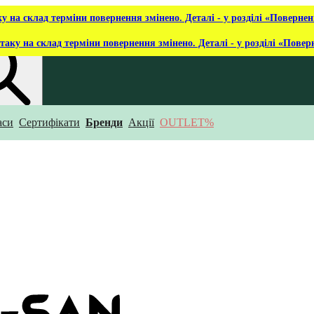
ку на склад терміни повернення змінено. Деталі - у розділі «Повернен
таку на склад терміни повернення змінено. Деталі - у розділі «Повер
аси
Сертифікати
Бренди
Акції
OUTLET%
укаєш?