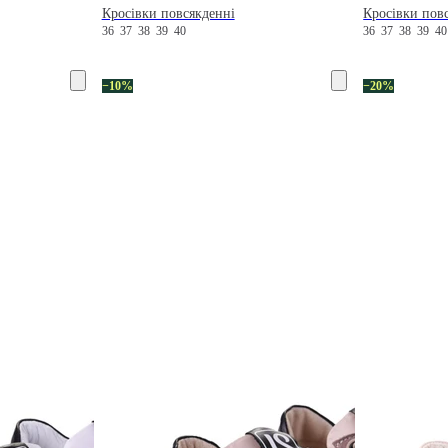
Кросівки повсякденні
Кросівки пов
36
37
38
39
40
36
37
38
39
4
−10%
−20%