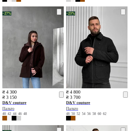
−27%
−23%
₴ 4 300
₴ 4 800
₴ 3 150
₴ 3 700
D&V couture
D&V couture
Пальто
Пальто
40
42
44
46
48
48
50
52
54
56
58
60
62