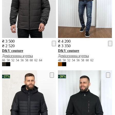
₴ 3 500
₴ 4 200
₴ 2 520
₴ 3 350
D&V couture
D&V couture
Демісезонна куртка
Демісезонна куртка
66
50
52
54
56
58
60
62
64
48
50
52
54
56
58
60
62
−27%
−20%