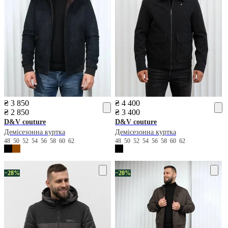
₴ 3 850
₴ 4 400
₴ 2 850
₴ 3 400
D&V couture
D&V couture
Демісезонна куртка
Демісезонна куртка
48
50
52
54
56
58
60
62
48
50
52
54
56
58
60
62
−28%
−20%