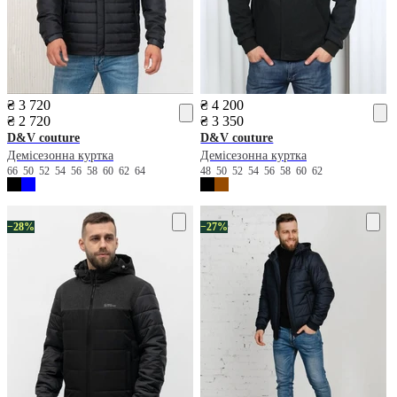
₴ 3 720
₴ 4 200
₴ 2 720
₴ 3 350
D&V couture
D&V couture
Демісезонна куртка
Демісезонна куртка
66
50
52
54
56
58
60
62
64
48
50
52
54
56
58
60
62
−28%
−27%