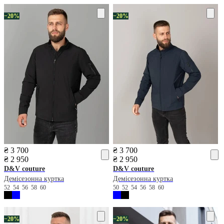
−20%
−20%
₴ 3 700
₴ 3 700
₴ 2 950
₴ 2 950
D&V couture
D&V couture
Демісезонна куртка
Демісезонна куртка
52
54
56
58
60
50
52
54
56
58
60
−20%
−20%