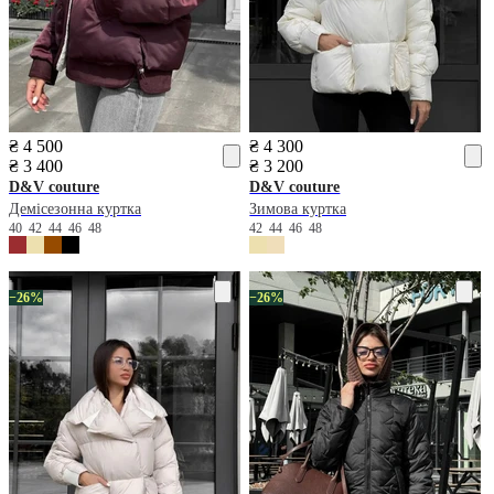
₴ 4 500
₴ 4 300
₴ 3 400
₴ 3 200
D&V couture
D&V couture
Демісезонна куртка
Зимова куртка
40
42
44
46
48
42
44
46
48
−26%
−26%