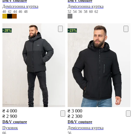
D&V couture
D&V couture
Демісезонна куртка
Демісезонна куртка
40
42
44
46
48
52
54
56
58
60
62
−28%
−23%
₴ 4 000
₴ 3 000
₴ 2 900
₴ 2 300
D&V couture
D&V couture
Пуховик
Демісезонна куртка
66
56