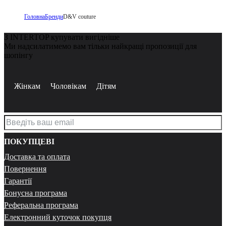
Головна
Бренди
D&V couture
З INTERTOP купувати вигідніше
Ми надсилатимемо вам тільки найкращі пропозиції для
шопінгу
Жінкам
Чоловікам
Дітям
ПОКУПЦЕВІ
Доставка та оплата
Повернення
Гарантії
Бонусна програма
Реферальна програма
Електронний куточок покупця