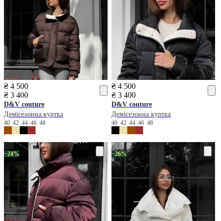
₴ 4 500
₴ 4 500
₴ 3 400
₴ 3 400
D&V couture
D&V couture
Демісезонна куртка
Демісезонна куртка
40
42
44
46
48
40
42
44
46
48
−24%
−26%