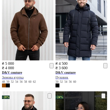
₴ 5 000
₴ 4 500
₴ 4 000
₴ 3 600
D&V couture
D&V couture
Зимова куртка
Пуховик
48
50
52
54
56
58
60
62
50
52
54
56
60
−20%
−24%