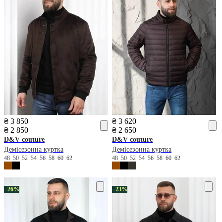
₴ 3 850
₴ 3 620
₴ 2 850
₴ 2 650
D&V couture
D&V couture
Демісезонна куртка
Демісезонна куртка
48
50
52
54
56
58
60
62
48
50
52
54
56
58
60
62
−26%
−23%