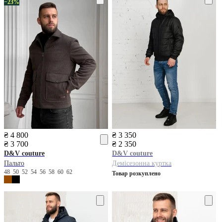
−23%
₴ 4 800
₴ 3 350
₴ 3 700
₴ 2 350
D&V couture
D&V couture
Пальто
Демісезонна куртка
48
50
52
54
56
58
60
62
Товар розкуплено