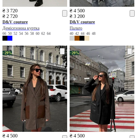
₴ 3 720
₴ 4 500
₴ 2 720
₴ 3 200
D&V couture
D&V couture
Демісезонна куртка
Пальто
66
50
52
54
56
58
60
62
64
40
42
44
46
48
−29%
−29%
₴ 4 500
₴ 4 500