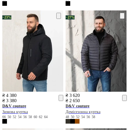
−23%
−27%
₴ 4 380
₴ 3 620
₴ 3 380
₴ 2 650
D&V couture
D&V couture
Зимова куртка
Демісезонна куртка
66
50
52
54
56
58
60
62
64
48
50
52
54
56
58