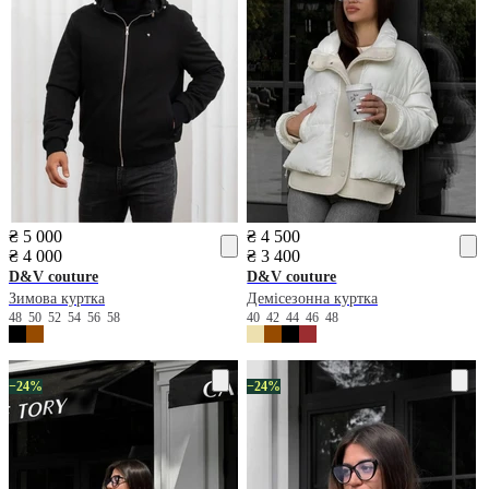
₴ 5 000
₴ 4 500
₴ 4 000
₴ 3 400
D&V couture
D&V couture
Зимова куртка
Демісезонна куртка
48
50
52
54
56
58
40
42
44
46
48
−24%
−24%