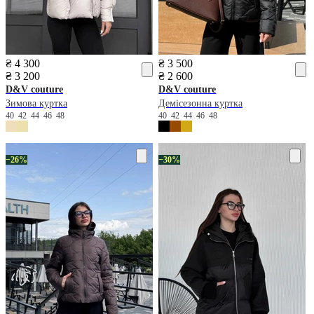
₴ 4 300
₴ 3 500
₴ 3 200
₴ 2 600
D&V couture
D&V couture
Зимова куртка
Демісезонна куртка
40
42
44
46
48
40
42
44
46
48
−26%
−30%