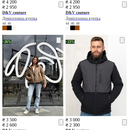
₴ 4 200
₴ 4 200
₴ 2 950
₴ 2 950
D&V couture
D&V couture
Демісезонна куртка
Демісезонна куртка
44
46
44
46
48
−26%
−23%
₴ 3 500
₴ 3 000
₴ 2 600
₴ 2 300