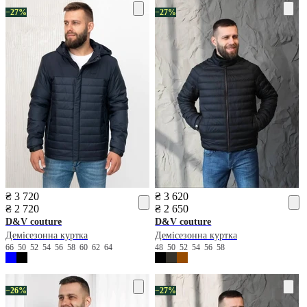
−27%
−27%
₴ 3 720
₴ 3 620
₴ 2 720
₴ 2 650
D&V couture
D&V couture
Демісезонна куртка
Демісезонна куртка
66
50
52
54
56
58
60
62
64
48
50
52
54
56
58
−26%
−27%