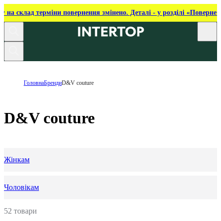
ку на склад терміни повернення змінено. Деталі - у розділі «Повернен
Головна
Бренди
D&V couture
D&V couture
Жінкам
Чоловікам
52 товари