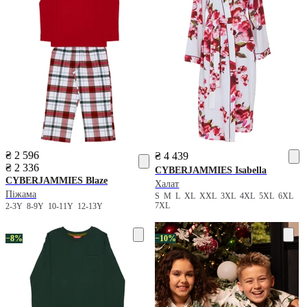
₴ 2 596
₴ 4 439
₴ 2 336
CYBERJAMMIES
Isabella
CYBERJAMMIES
Blaze
Халат
Піжама
S
M
L
XL
XXL
3XL
4XL
5XL
6XL
7XL
2-3Y
8-9Y
10-11Y
12-13Y
−8%
−10%