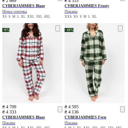
₴ 2 669
₴ 4 333
CYBERJAMMIES
Blaze
CYBERJAMMIES
Frosty
Нічна сорочка
Піжама
XS
S
M
L
XL
XXL
3XL
4XL
XXS
XS
S
M
L
XL
−8%
−10%
₴ 4 709
₴ 4 595
₴ 4 333
₴ 4 136
CYBERJAMMIES
Blaze
CYBERJAMMIES
Fern
Піжама
Піжама
XS
S
M
L
XL
XXL
3XL
4XL
S
M
L
XL
XXL
3XL
4XL
5XL
6XL