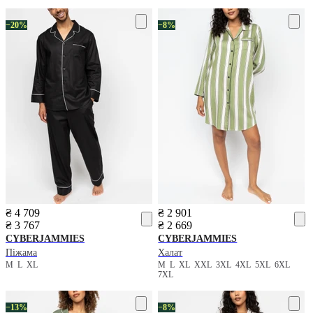
−20%
−8%
₴ 4 709
₴ 2 901
₴ 3 767
₴ 2 669
CYBERJAMMIES
CYBERJAMMIES
Піжама
Халат
M
L
XL
M
L
XL
XXL
3XL
4XL
5XL
6XL
7XL
−13%
−8%