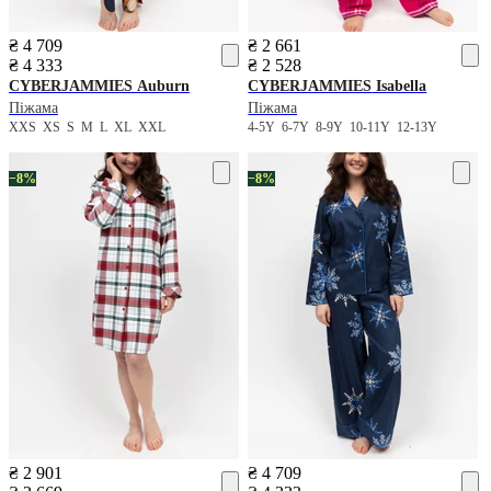
₴ 4 709
₴ 2 661
₴ 4 333
₴ 2 528
CYBERJAMMIES
Auburn
CYBERJAMMIES
Isabella
Піжама
Піжама
XXS
XS
S
M
L
XL
XXL
4-5Y
6-7Y
8-9Y
10-11Y
12-13Y
−8%
−8%
₴ 2 901
₴ 4 709