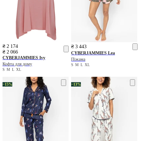
₴ 2 174
₴ 3 443
₴ 2 066
CYBERJAMMIES
Lea
CYBERJAMMIES
Ivy
Піжама
Кофта для дому
S
M
L
XL
S
M
L
XL
−15%
−13%