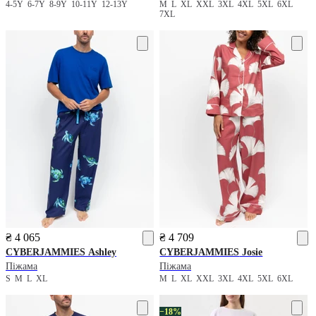
4-5Y
6-7Y
8-9Y
10-11Y
12-13Y
M
L
XL
XXL
3XL
4XL
5XL
6XL
7XL
₴ 4 065
₴ 4 709
CYBERJAMMIES
Ashley
CYBERJAMMIES
Josie
Піжама
Піжама
S
M
L
XL
M
L
XL
XXL
3XL
4XL
5XL
6XL
−18%