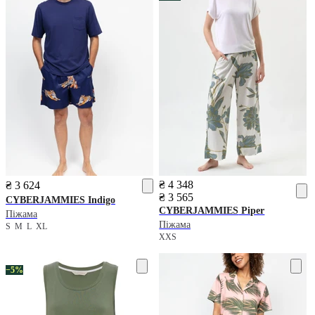
₴ 4 348
₴ 3 624
₴ 3 565
CYBERJAMMIES
Indigo
CYBERJAMMIES
Piper
Піжама
Піжама
S
M
L
XL
XXS
−5%