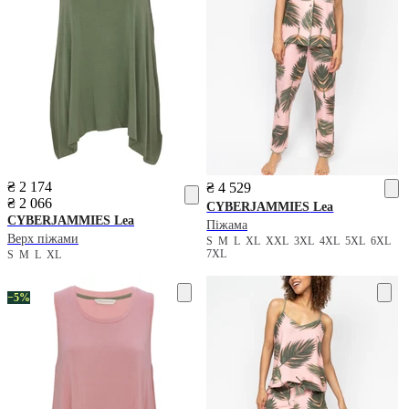
₴ 2 174
₴ 4 529
₴ 2 066
CYBERJAMMIES
Lea
CYBERJAMMIES
Lea
Піжама
Верх піжами
S
M
L
XL
XXL
3XL
4XL
5XL
6XL
7XL
S
M
L
XL
−5%