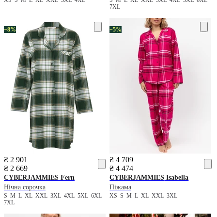
7XL
−8%
−5%
₴ 2 901
₴ 4 709
₴ 2 669
₴ 4 474
CYBERJAMMIES
Fern
CYBERJAMMIES
Isabella
Нічна сорочка
Піжама
S
M
L
XL
XXL
3XL
4XL
5XL
6XL
XS
S
M
L
XL
XXL
3XL
7XL