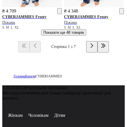
₴ 4 709
₴ 4 348
CYBERJAMMIES
Frosty
CYBERJAMMIES
Frosty
Піжама
Піжама
S
M
L
XL
S
M
L
XL
Показати ще
48 товарів
Сторінка 1 з 7
Головна
Бренди
CYBERJAMMIES
З INTERTOP купувати вигідніше
Ми надсилатимемо вам тільки найкращі пропозиції для
шопінгу
Жінкам
Чоловікам
Дітям