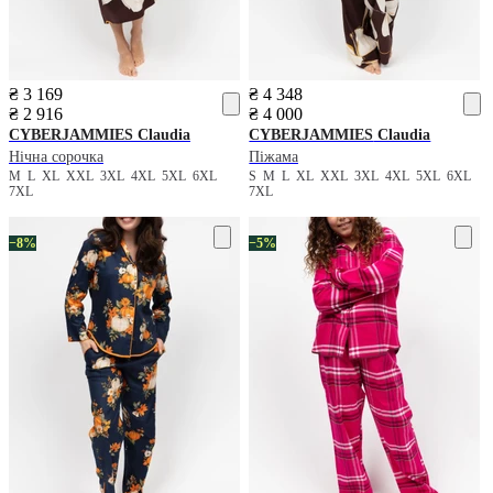
₴ 3 169
₴ 4 348
₴ 2 916
₴ 4 000
CYBERJAMMIES
Claudia
CYBERJAMMIES
Claudia
Нічна сорочка
Піжама
M
L
XL
XXL
3XL
4XL
5XL
6XL
S
M
L
XL
XXL
3XL
4XL
5XL
6XL
7XL
7XL
−8%
−5%