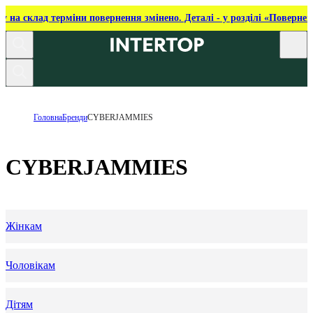
ку на склад терміни повернення змінено. Деталі - у розділі «Повернен
Головна
Бренди
CYBERJAMMIES
CYBERJAMMIES
Жінкам
Чоловікам
Дітям