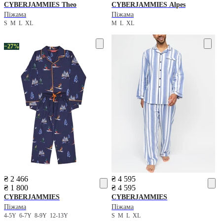
CYBERJAMMIES
Theo
CYBERJAMMIES
Alpes
Піжама
Піжама
S
M
L
XL
M
L
XL
−27%
₴ 2 466
₴ 4 595
₴ 1 800
₴ 4 595
CYBERJAMMIES
CYBERJAMMIES
Піжама
Піжама
4-5Y
6-7Y
8-9Y
12-13Y
S
M
L
XL