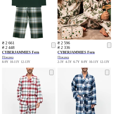
₴ 2 661
₴ 2 596
₴ 2 448
₴ 2 336
CYBERJAMMIES
Fern
CYBERJAMMIES
Fern
Піжама
Піжама
8-9Y
10-11Y
12-13Y
2-3Y
4-5Y
6-7Y
8-9Y
10-11Y
12-13Y