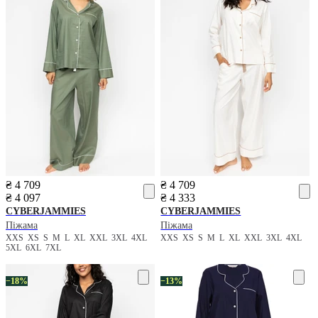
₴ 4 709
₴ 4 709
₴ 4 097
₴ 4 333
CYBERJAMMIES
CYBERJAMMIES
Піжама
Піжама
XXS
XS
S
M
L
XL
XXL
3XL
4XL
XXS
XS
S
M
L
XL
XXL
3XL
4XL
5XL
6XL
7XL
−18%
−13%