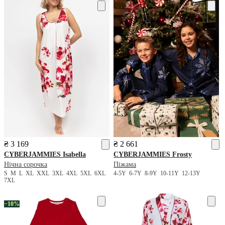
₴ 3 169
₴ 2 661
CYBERJAMMIES
Isabella
CYBERJAMMIES
Frosty
Нічна сорочка
Піжама
S
M
L
XL
XXL
3XL
4XL
5XL
6XL
4-5Y
6-7Y
8-9Y
10-11Y
12-13Y
7XL
−10%