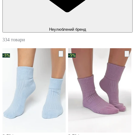
Неулюблений бренд
334 товари
−5%
−5%