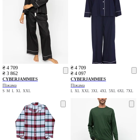
₴ 4 709
₴ 4 709
₴ 3 862
₴ 4 097
CYBERJAMMIES
CYBERJAMMIES
Піжама
Піжама
S
M
L
XL
XXL
L
XL
XXL
3XL
4XL
5XL
6XL
7XL