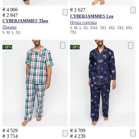
₴ 4 066
₴ 2 627
₴ 2 847
CYBERJAMMIES
Lea
CYBERJAMMIES
Theo
Нічна сорочка
Піжама
S
M
L
XL
XXL
3XL
4XL
5XL
6XL
7XL
S
M
L
XL
−18%
−10%
₴ 4 529
₴ 4 709
₴ 3 714
₴ 4 239