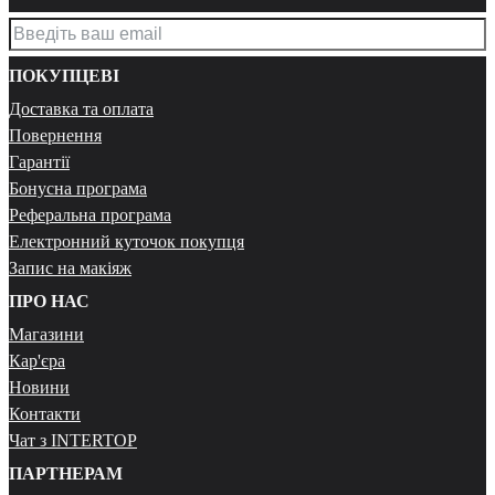
ПОКУПЦЕВІ
Доставка та оплата
Повернення
Гарантії
Бонусна програма
Реферальна програма
Електронний куточок покупця
Запис на макіяж
ПРО НАС
Магазини
Кар'єра
Новини
Контакти
Чат з INTERTOP
ПАРТНЕРАМ