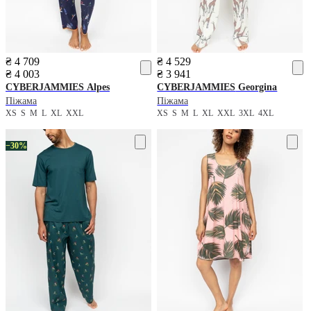
₴ 4 709
₴ 4 529
₴ 4 003
₴ 3 941
CYBERJAMMIES
Alpes
CYBERJAMMIES
Georgina
Піжама
Піжама
XS
S
M
L
XL
XXL
XS
S
M
L
XL
XXL
3XL
4XL
−30%