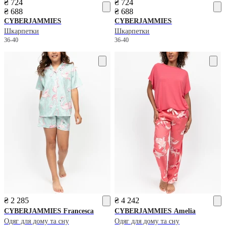
₴ 724
₴ 724
₴ 688
₴ 688
CYBERJAMMIES
CYBERJAMMIES
Шкарпетки
Шкарпетки
36-40
36-40
₴ 2 285
₴ 4 242
CYBERJAMMIES
Francesca
CYBERJAMMIES
Amelia
Одяг для дому та сну
Одяг для дому та сну