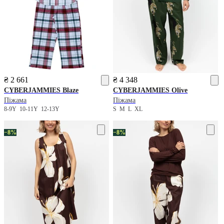
₴ 2 661
₴ 4 348
CYBERJAMMIES
Blaze
CYBERJAMMIES
Olive
Піжама
Піжама
8-9Y
10-11Y
12-13Y
S
M
L
XL
−8%
−8%