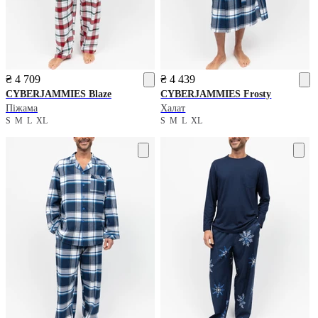
₴ 4 709
₴ 4 439
CYBERJAMMIES
Blaze
CYBERJAMMIES
Frosty
Піжама
Халат
S
M
L
XL
S
M
L
XL