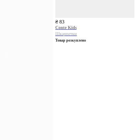
₴ 83
Conte Kids
Шкарпетки
Товар розкуплено