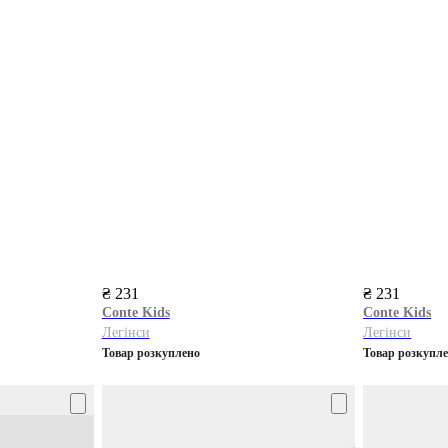
₴ 231
₴ 231
Conte Kids
Conte Kids
Легінси
Легінси
Товар розкуплено
Товар розкупл