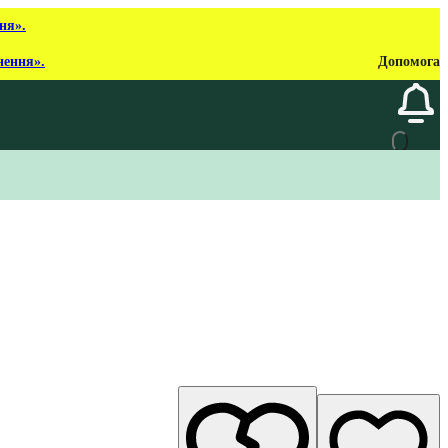
ня».
нення».
Допомога