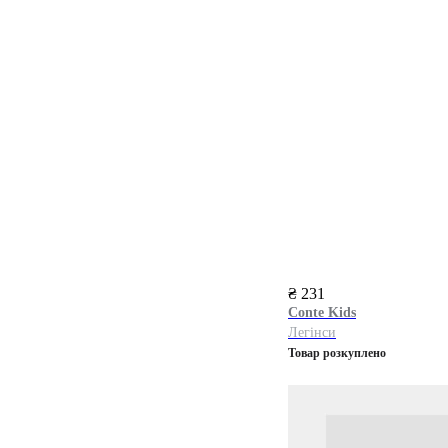
₴ 231
Conte Kids
Легінси
Товар розкуплено