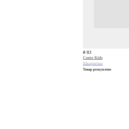
₴ 83
Conte Kids
Шкарпетки
Товар розкуплено