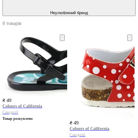
Неулюблений бренд
8 товарів
₴ 49
Colours of California
Сандалії
Товар розкуплено
₴ 49
Colours of California
Сандалії