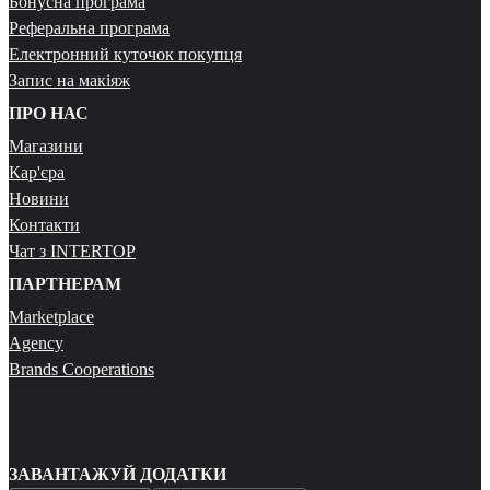
Бонусна програма
Реферальна програма
Електронний куточок покупця
Запис на макіяж
ПРО НАС
Магазини
Кар'єра
Новини
Контакти
Чат з INTERTOP
ПАРТНЕРАМ
Marketplace
Agency
Brands Cooperations
ЗАВАНТАЖУЙ ДОДАТКИ