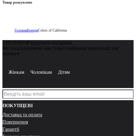
Товар розкуплено
Головна
Бренди
Colors of California
З INTERTOP купувати вигідніше
Ми надсилатимемо вам тільки найкращі пропозиції для
шопінгу
Жінкам
Чоловікам
Дітям
ПОКУПЦЕВІ
Доставка та оплата
Повернення
Гарантії