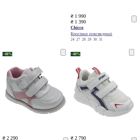
₴ 1 990
₴ 1 390
Chicco
Кросівки повсякденні
24
27
28
29
30
31
−40%
−40%
₴ 2 290
₴ 2 790