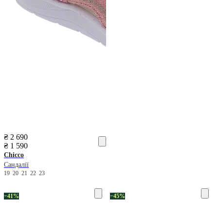
₴ 2 690
₴ 1 590
Chicco
Сандалії
19
20
21
22
23
−41%
−45%