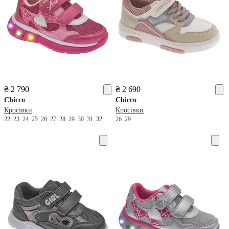
₴ 2 790
₴ 2 690
Chicco
Chicco
Кросівки
Кросівки
22
23
24
25
26
27
28
29
30
31
32
26
29