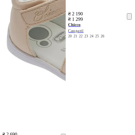
₴ 2 190
₴ 1 299
Chicco
Сандалії
20
21
22
23
24
25
26
₴ 2 690