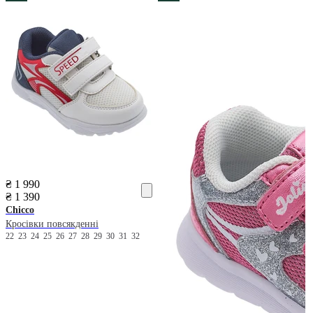
₴ 1 990
₴ 1 390
Chicco
Кросівки повсякденні
22
23
24
25
26
27
28
29
30
31
32