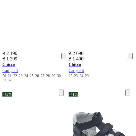
₴ 2 190
₴ 2 690
₴ 1 299
₴ 1 490
Chicco
Chicco
Сандалії
Сандалії
20
21
22
23
24
25
26
27
28
29
30
22
23
24
29
31
32
−45%
−41%