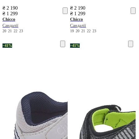
₴ 2 190
₴ 2 190
₴ 1 299
₴ 1 299
Chicco
Chicco
Сандалії
Сандалії
20
21
22
23
19
20
21
22
23
−41%
−41%