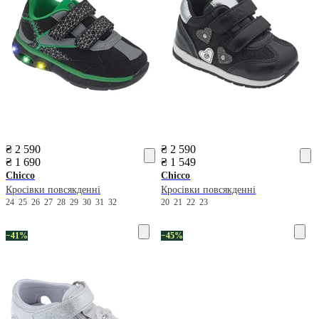
₴ 2 590
₴ 2 590
₴ 1 690
₴ 1 549
Chicco
Chicco
Кросівки повсякденні
Кросівки повсякденні
24
25
26
27
28
29
30
31
32
20
21
22
23
−41%
−45%