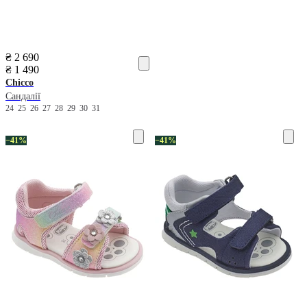
₴ 2 690
₴ 1 490
Chicco
Сандалії
24
25
26
27
28
29
30
31
−41%
−41%