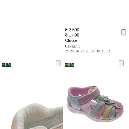
₴ 2 690
₴ 1 490
Chicco
Сандалії
24
25
26
27
28
29
30
31
32
−41%
−41%