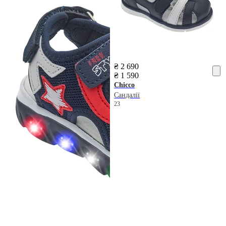
₴ 2 690
₴ 1 590
Chicco
Сандалії
23