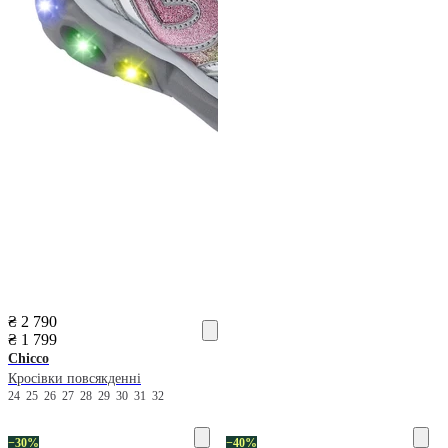
₴ 2 790
₴ 1 799
Chicco
Кросівки повсякденні
24
25
26
27
28
29
30
31
32
−30%
−40%