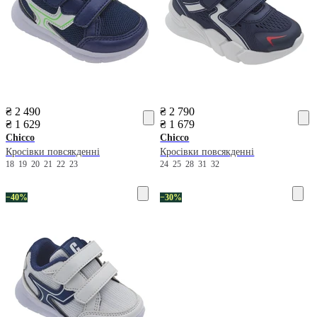
₴ 2 490
₴ 2 790
₴ 1 629
₴ 1 679
Chicco
Chicco
Кросівки повсякденні
Кросівки повсякденні
18
19
20
21
22
23
24
25
28
31
32
−40%
−30%