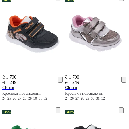
₴ 1 790
₴ 1 790
₴ 1 249
₴ 1 249
Chicco
Chicco
Кросівки повсякденні
Кросівки повсякденні
24
25
26
27
28
29
30
31
32
24
26
27
28
29
30
31
32
−35%
−40%