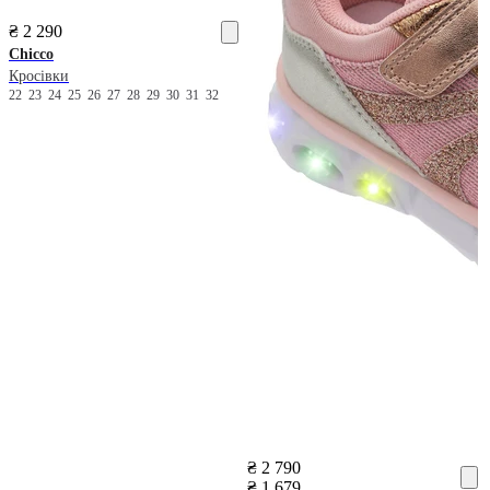
₴ 2 290
Chicco
Кросівки
22
23
24
25
26
27
28
29
30
31
32
₴ 2 790
₴ 1 679