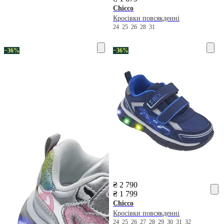
Chicco
Кросівки повсякденні
24
25
26
28
31
−36%
−36%
₴ 2 790
₴ 1 799
Chicco
Кросівки повсякденні
24
25
26
27
28
29
30
31
32