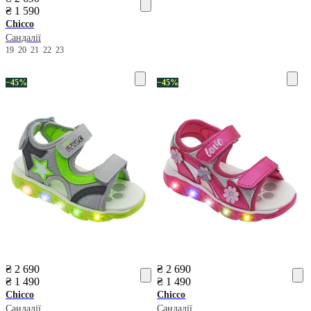
₴ 1 590
Chicco
Сандалії
19
20
21
22
23
−45%
−45%
₴ 2 690
₴ 2 690
₴ 1 490
₴ 1 490
Chicco
Chicco
Сандалії
Сандалії