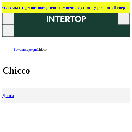
ку на склад терміни повернення змінено. Деталі - у розділі «Повернен
Головна
Бренди
Chicco
Chicco
Дітям