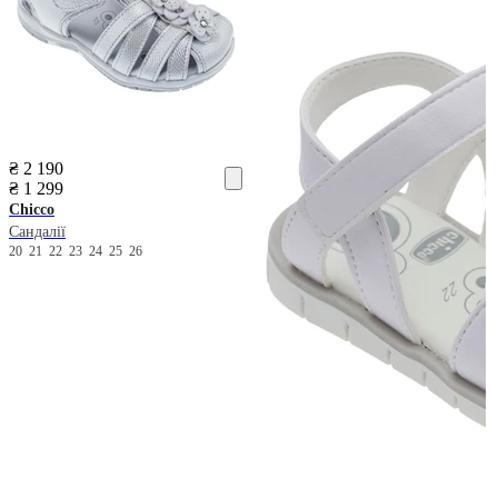
₴ 2 190
₴ 1 299
Chicco
Сандалії
20
21
22
23
24
25
26