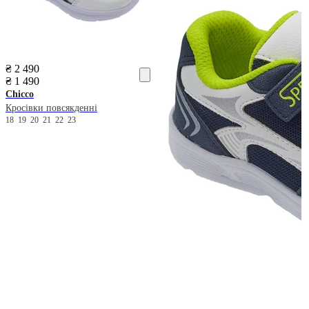
₴ 2 490
₴ 1 490
Chicco
Кросівки повсякденні
18
19
20
21
22
23