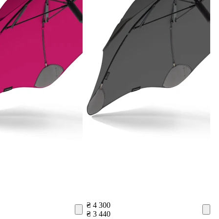
₴ 4 300
₴ 3 440