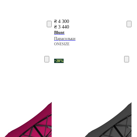
₴ 4 300
₴ 3 440
Blunt
Парасольки
ONESIZE
−20%