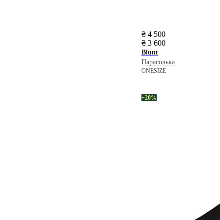
₴ 4 500
₴ 3 600
Blunt
Парасолька
ONESIZE
−20%