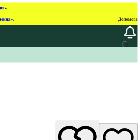
ня».
нення».
Допомога