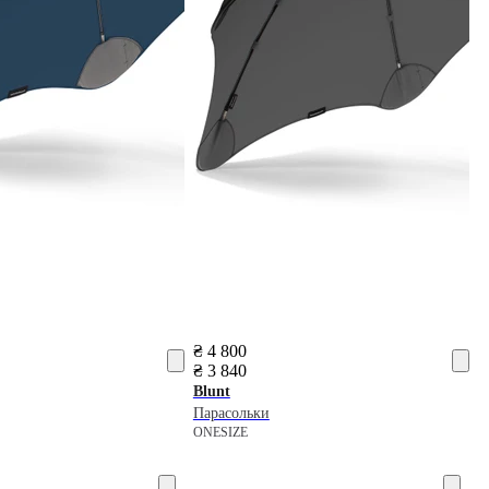
₴ 4 800
₴ 3 840
Blunt
Парасольки
ONESIZE