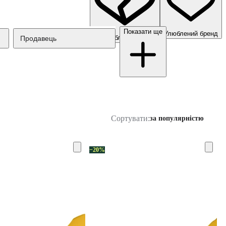
Показати ще
Улюблений бренд
Неулюблений бренд
Продавець
Сортувати:
за популярністю
−20%