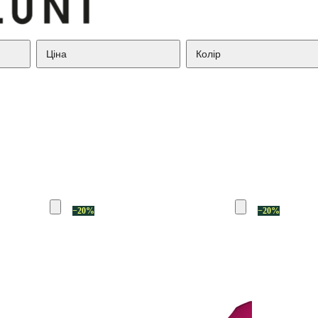
Ціна
Колір
−20%
−20%