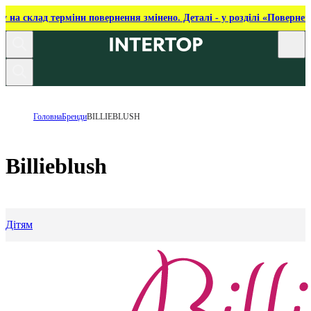
ку на склад терміни повернення змінено. Деталі - у розділі «Повернен
Головна
Бренди
BILLIEBLUSH
Billieblush
Дітям