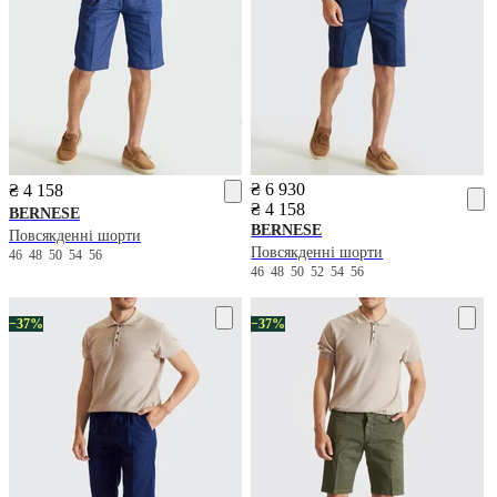
₴ 6 930
₴ 4 158
₴ 4 158
BERNESE
BERNESE
Повсякденні шорти
Повсякденні шорти
46
48
50
54
56
46
48
50
52
54
56
−37%
−37%