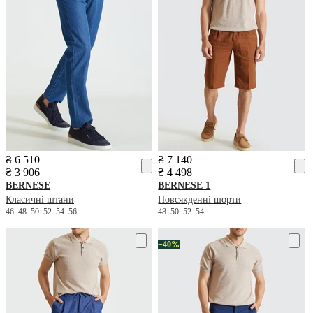
₴ 6 510
₴ 7 140
₴ 3 906
₴ 4 498
BERNESE
BERNESE
1
Класичні штани
Повсякденні шорти
46
48
50
52
54
56
48
50
52
54
−40%