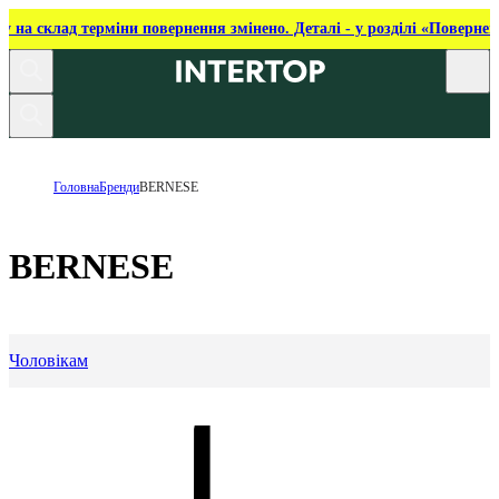
ку на склад терміни повернення змінено. Деталі - у розділі «Повернен
Головна
Бренди
BERNESE
BERNESE
Чоловікам