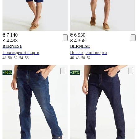
₴ 7 140
₴ 6 930
₴ 4 498
₴ 4 366
BERNESE
BERNESE
Повсякденні шорти
Повсякденні шорти
48
50
52
54
56
46
48
50
52
−40%
−37%