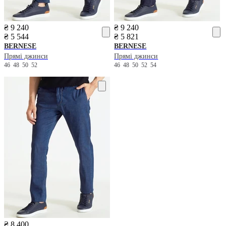
₴ 9 240
₴ 9 240
₴ 5 544
₴ 5 821
BERNESE
BERNESE
Прямі джинси
Прямі джинси
46
48
50
52
46
48
50
52
54
₴ 8 400