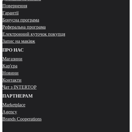
Повернення
Гарантії
Бонусна програма
Реферальна програма
Електронний куточок покупця
Запис на макіяж
ПРО НАС
Магазини
Кар'єра
Новини
Контакти
Чат з INTERTOP
ПАРТНЕРАМ
Marketplace
Agency
Brands Cooperations