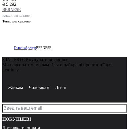
₴ 5 292
BERNESE
Класичні штани
Товар розкуплено
Головна
Бренди
BERNESE
З INTERTOP купувати вигідніше
Ми надсилатимемо вам тільки найкращі пропозиції для
шопінгу
Жінкам
Чоловікам
Дітям
ПОКУПЦЕВІ
Доставка та оплата