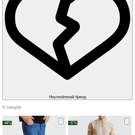
Неулюблений бренд
9 товарів
−40%
−37%