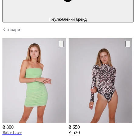
Неулюблений бренд
3 товари
₴ 800
₴ 650
₴ 520
Bake Love