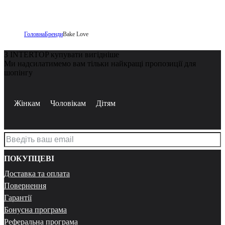
Головна
Бренди
Bake Love
З INTERTOP купувати вигідніше
Ми надсилатимемо вам тільки найкращі пропозиції для
шопінгу
Жінкам
Чоловікам
Дітям
ПОКУПЦЕВІ
Доставка та оплата
Повернення
Гарантії
Бонусна програма
Реферальна програма