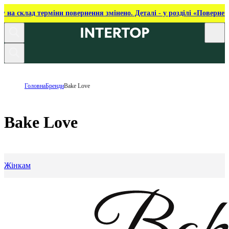
ку на склад терміни повернення змінено. Деталі - у розділі «Повернен
Головна
Бренди
Bake Love
Bake Love
Жінкам