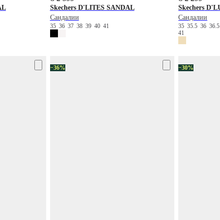
AL
Skechers
D'LITES SANDAL
Skechers
D'L
Сандалии
Сандалии
35
36
37
38
39
40
41
35
35.5
36
36.
41
−36%
−30%