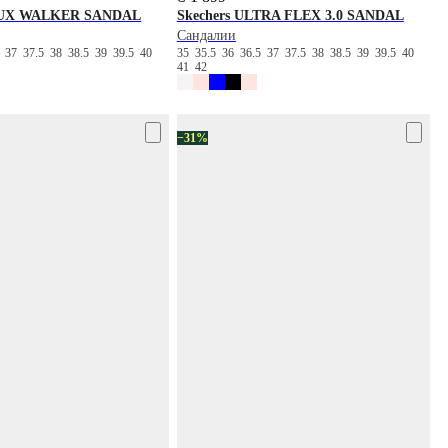
UX WALKER SANDAL
Skechers
ULTRA FLEX 3.0 SANDAL
Сандалии
5
37
37.5
38
38.5
39
39.5
40
35
35.5
36
36.5
37
37.5
38
38.5
39
39.5
40
41
42
−31%