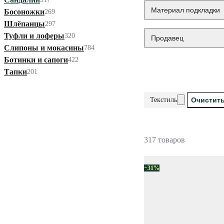
Материал подкладки
Босоножки
269
Шлёпанцы
297
Туфли и лоферы
320
Продавец
Слипоны и мокасины
784
Ботинки и сапоги
422
Тапки
201
Текстиль
Очистит
317 товаров
−31%