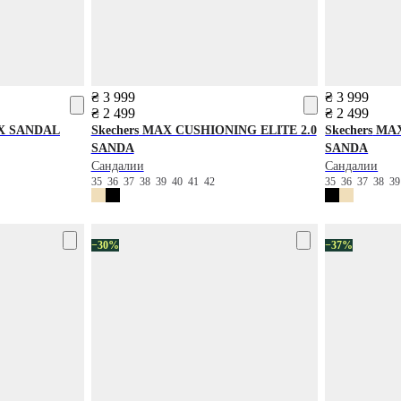
₴ 3 999
₴ 3 999
₴ 2 499
₴ 2 499
X SANDAL
Skechers
MAX CUSHIONING ELITE 2.0
Skechers
MAX
SANDA
SANDA
Сандалии
Сандалии
35
36
37
38
39
40
41
42
35
36
37
38
3
−30%
−37%