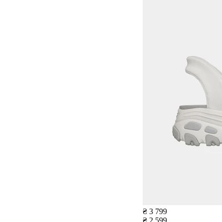
₴ 3 799
₴ 2 599