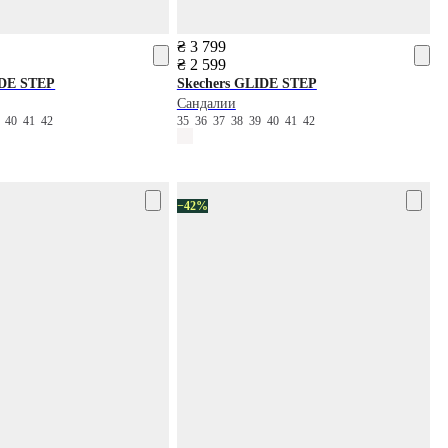
₴ 3 799
₴ 2 599
DE STEP
Skechers
GLIDE STEP
Сандалии
9
40
41
42
35
36
37
38
39
40
41
42
−42%