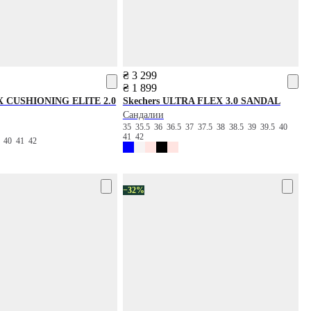
₴ 3 299
₴ 1 899
 CUSHIONING ELITE 2.0
Skechers
ULTRA FLEX 3.0 SANDAL
Сандалии
35
35.5
36
36.5
37
37.5
38
38.5
39
39.5
40
41
42
9
40
41
42
−32%