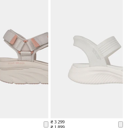
₴ 3 299
₴ 1 899