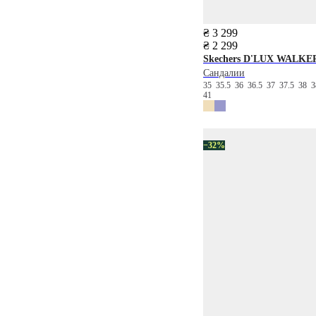
₴ 3 299
₴ 2 299
Skechers
D'LUX WALKE
Сандалии
35
35.5
36
36.5
37
37.5
38
3
41
−32%