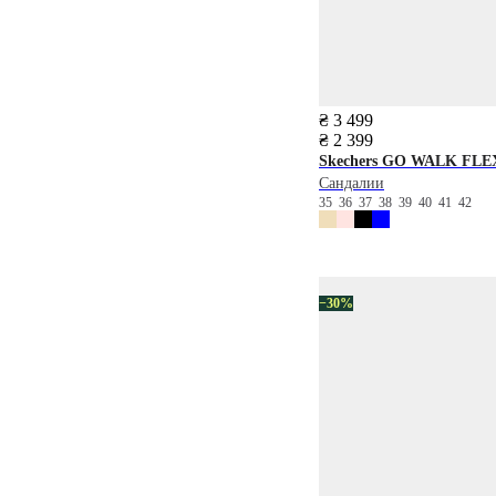
₴ 3 499
₴ 2 399
Skechers
GO WALK FLE
Сандалии
35
36
37
38
39
40
41
42
−30%