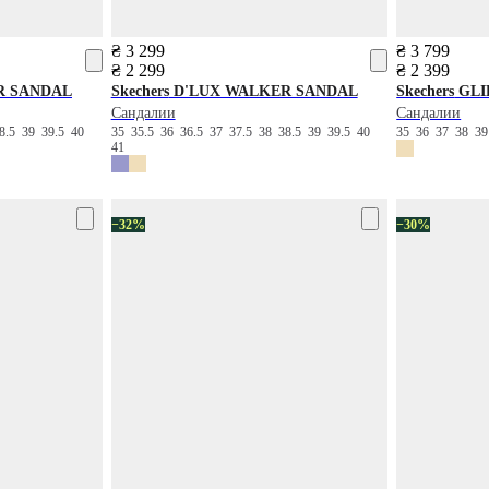
₴ 3 299
₴ 3 799
₴ 2 299
₴ 2 399
R SANDAL
Skechers
D'LUX WALKER SANDAL
Skechers
GLI
Сандалии
Сандалии
8.5
39
39.5
40
35
35.5
36
36.5
37
37.5
38
38.5
39
39.5
40
35
36
37
38
3
41
−32%
−30%