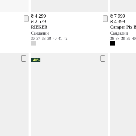
₴ 4 299
₴ 7 999
₴ 2 579
₴ 4 399
RIEKER
Camper
Pix 
Сандалии
Сандалии
36
37
38
39
40
41
42
36
37
38
39
4
−40%