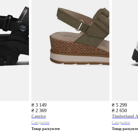
₴ 3 149
₴ 5 299
₴ 2 369
₴ 2 650
Caprice
Timberland
A
Сандалии
Сандалии
Товар раскуплен
Товар раскупл