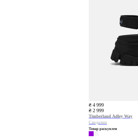
₴ 4 999
₴ 2 999
Timberland
Adley Way
Сандалии
Товар раскуплен