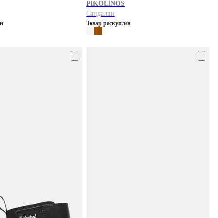
PIKOLINOS
Сандалии
ен
Товар раскуплен