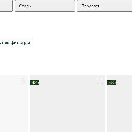
Стиль
Продавец
ь все фильтры
−40%
−45%