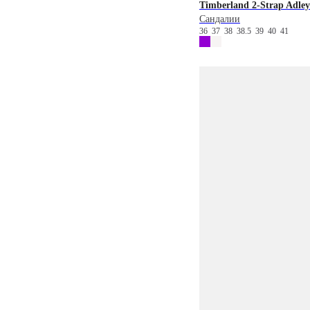
Timberland
2-Strap Adle
Сандалии
36
37
38
38.5
39
40
41