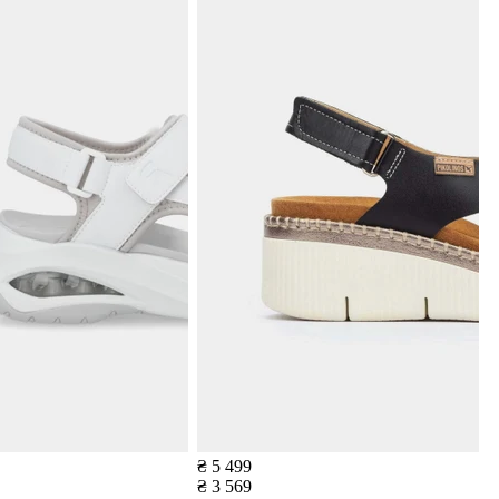
₴ 5 499
₴ 3 569