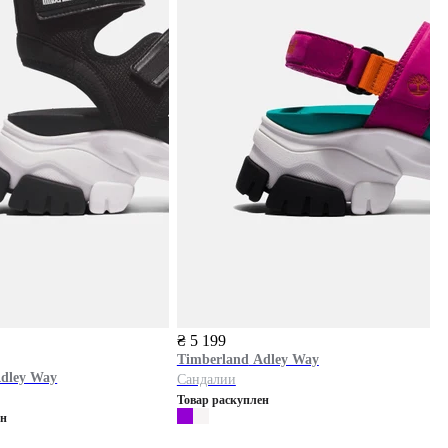
₴ 5 199
Timberland
Adley Way
dley Way
Сандалии
Товар раскуплен
ен