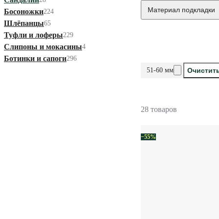
Материал подкладки
Босоножки
224
Шлёпанцы
65
Туфли и лоферы
229
Слипоны и мокасины
4
Ботинки и сапоги
296
51-60 мм
Очистит
28 товаров
−55%