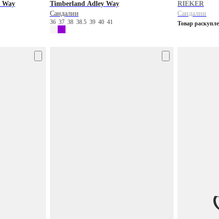
y Way
Timberland
Adley Way
RIEKER
Сандалии
Сандалии
36
37
38
38.5
39
40
41
Товар раскупл