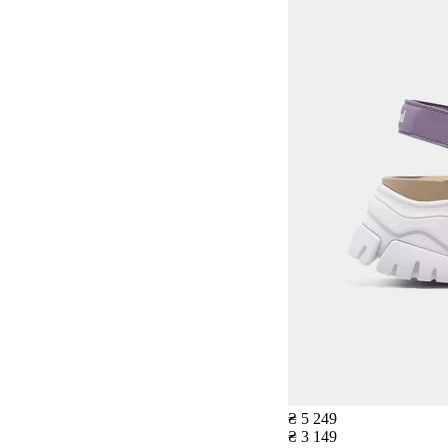
₴ 5 249
₴ 3 149