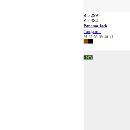
₴ 5 299
₴ 2 384
Panama Jack
Сандалии
36
37
38
39
40
41
−40%