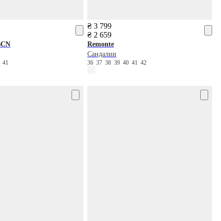
₴ 3 799
₴ 2 659
BCN
Remonte
Сандалии
0
41
36
37
38
39
40
41
42