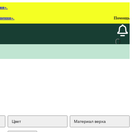
ня».
рнення».
Помощь
Цвет
Материал верха