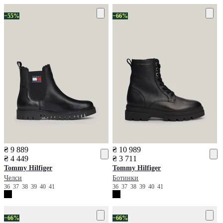
−55%
−66%
₴ 9 889
₴ 10 989
₴ 4 449
₴ 3 711
Tommy Hilfiger
Tommy Hilfiger
Челси
Ботинки
36
37
38
39
40
41
36
37
38
39
40
41
−66%
−66%