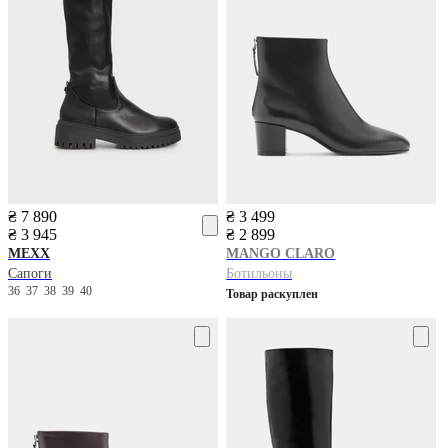
₴ 7 890
₴ 3 499
₴ 3 945
₴ 2 899
MEXX
MANGO
CLARO
Сапоги
Бoтильоны
36
37
38
39
40
Товар раскуплен