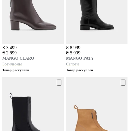
₴ 3 499
₴ 8 999
₴ 2 899
₴ 5 999
MANGO
CLARO
MANGO
PATY
Бoтильоны
Сапоги
Товар раскуплен
Товар раскуплен