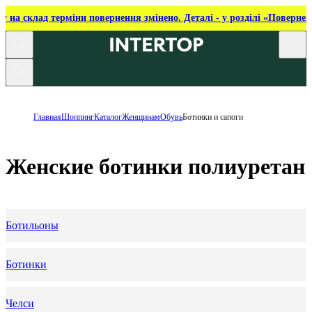
ку на склад терміни повернення змінено. Деталі - у розділі «Повернен
Главная
Шоппинг
Каталог
Женщинам
Обувь
Ботинки и сапоги
Женские ботинки полиуретан
Бoтильоны
Ботинки
Челси