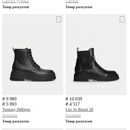
Сапоги дутики
Сапоги
Товар раскуплен
Товар раскуплен
₴ 9 989
₴ 10 039
₴ 5 993
₴ 4 517
Tommy Hilfiger
Liu Jo
Rumi 20
Ботинки
Ботинки
Товар раскуплен
Товар раскуплен