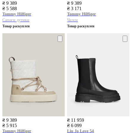
₴ 9 389
₴ 9 389
₴ 5 588
₴ 3 171
Tommy Hilfiger
Tommy Hilfiger
Сапоги дутики
Челси
Товар раскуплен
Товар раскуплен
₴ 9 389
₴ 11 959
₴ 5 915
₴ 6 099
Tommy Hilfiger
Liu Jo
Love 54