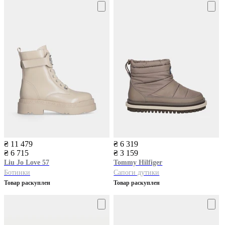
₴ 11 479
₴ 6 319
₴ 6 715
₴ 3 159
Liu Jo
Love 57
Tommy Hilfiger
Ботинки
Сапоги дутики
Товар раскуплен
Товар раскуплен