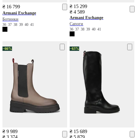
₴ 15 299
₴ 16 799
₴ 4 589
Armani Exchange
Armani Exchange
Ботинки
Сапоги
36
37
38
39
40
41
36
37
38
39
40
41
−66%
−63%
₴ 9 989
₴ 15 689
₴ 3 374
₴ 5 879