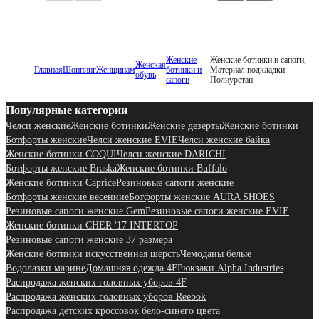
Женские
Женские ботинки и сапоги,
Женская
Главная
Шоппинг
Женщинам
ботинки и
Материал подкладки
обувь
сапоги
Полиуретан
Популярные категории
Челси женские
Женские ботинки
Женские дезерты
Женские ботинки
Ботфорты женские
Челси женские EVIE
Челси женские байка
Женские ботинки COQUI
Челси женские DARICHI
Ботфорты женские Braska
Женские ботинки Buffalo
Женские ботинки Caprice
Резиновые сапоги женские
Ботфорты женские весенние
Ботфорты женские AURA SHOES
Резиновые сапоги женские Gem
Резиновые сапоги женские EVIE
Женские ботинки CHER '17 INTERTOP
Резиновые сапоги женские 37 размера
Женские ботинки искусственная шерсть
Чемоданы белые
Водолазки марине
Домашняя одежда 4F
Рюкзаки Alpha Industries
Распродажа женских головных уборов 4F
Распродажа женских головных уборов Reebok
Распродажа детских кроссовок бело-синего цвета