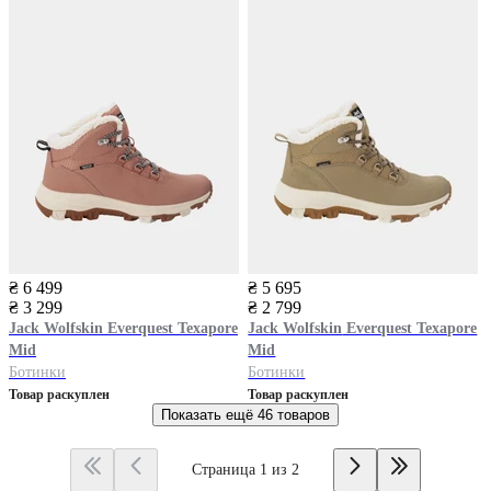
₴ 6 499
₴ 5 695
₴ 3 299
₴ 2 799
Jack Wolfskin
Everquest Texapore
Jack Wolfskin
Everquest Texapore
Mid
Mid
Ботинки
Ботинки
Товар раскуплен
Товар раскуплен
Показать ещё
46 товаров
Страница 1 из 2