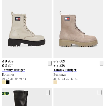
₴ 9 989
₴ 9 889
₴ 3 374
₴ 3 336
Tommy Hilfiger
Tommy Hilfiger
Ботинки
Ботинки
36
37
38
39
40
41
36
37
38
39
40
41
−50%