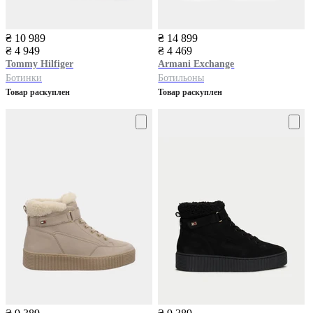
₴ 10 989
₴ 14 899
₴ 4 949
₴ 4 469
Tommy Hilfiger
Armani Exchange
Ботинки
Бoтильоны
Товар раскуплен
Товар раскуплен