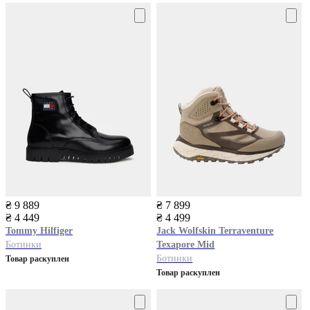
₴ 9 889
₴ 7 899
₴ 4 449
₴ 4 499
Tommy Hilfiger
Jack Wolfskin
Terraventure
Ботинки
Texapore Mid
Ботинки
Товар раскуплен
Товар раскуплен