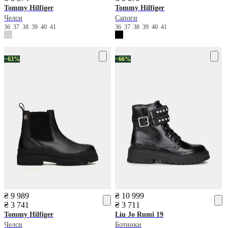
Tommy Hilfiger
Tommy Hilfiger
Челси
Сапоги
36
37
38
39
40
41
36
37
38
39
40
41
−63%
−66%
₴ 9 989
₴ 10 999
₴ 3 741
₴ 3 711
Tommy Hilfiger
Liu Jo
Rumi 19
Челси
Ботинки