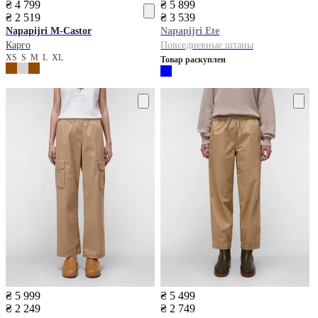
₴ 4 799
₴ 5 899
₴ 2 519
₴ 3 539
Napapijri
M-Castor
Napapijri
Ete
Карго
Повседневные штаны
XS
S
M
L
XL
Товар раскуплен
₴ 5 999
₴ 5 499
₴ 2 249
₴ 2 749