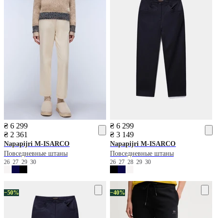
₴ 6 299
₴ 6 299
₴ 2 361
₴ 3 149
Napapijri
M-ISARCO
Napapijri
M-ISARCO
Повседневные штаны
Повседневные штаны
26
27
29
30
26
27
28
29
30
−50%
−40%