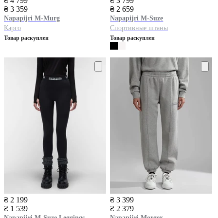
₴ 4 799
₴ 3 799
₴ 3 359
₴ 2 659
Napapijri
M-Murg
Napapijri
M-Suze
Карго
Спортивные штаны
Товар раскуплен
Товар раскуплен
₴ 2 199
₴ 3 399
₴ 1 539
₴ 2 379
Napapijri
M-Suze Leggings
Napapijri
Morgex