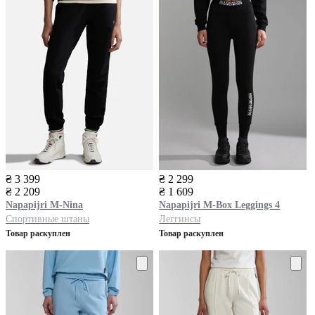
₴ 3 399
₴ 2 299
₴ 2 209
₴ 1 609
Napapijri
M-Nina
Napapijri
M-Box Leggings 4
Спортивные штаны
Леггинсы
Товар раскуплен
Товар раскуплен