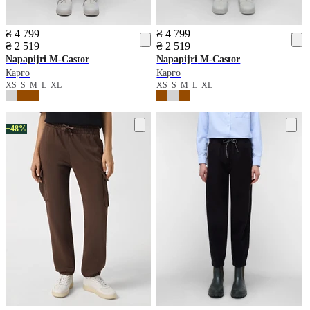
₴ 4 799
₴ 4 799
₴ 2 519
₴ 2 519
Napapijri
M-Castor
Napapijri
M-Castor
Карго
Карго
XS
S
M
L
XL
XS
S
M
L
XL
−48%