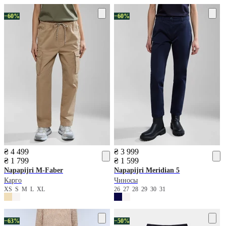
−60%
−60%
₴ 4 499
₴ 3 999
₴ 1 799
₴ 1 599
Napapijri
M-Faber
Napapijri
Meridian 5
Карго
Чиносы
XS
S
M
L
XL
26
27
28
29
30
31
−63%
−50%