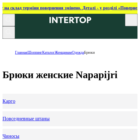
ку на склад терміни повернення змінено. Деталі - у розділі «Повернен
Главная
Шоппинг
Каталог
Женщинам
Одежда
Брюки
Брюки женские Napapijri
Карго
Повседневные штаны
Чиносы