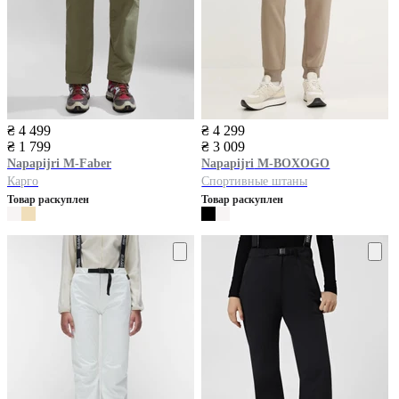
₴ 4 499
₴ 4 299
₴ 1 799
₴ 3 009
Napapijri
M-Faber
Napapijri
M-BOXOGO
Карго
Спортивные штаны
Товар раскуплен
Товар раскуплен