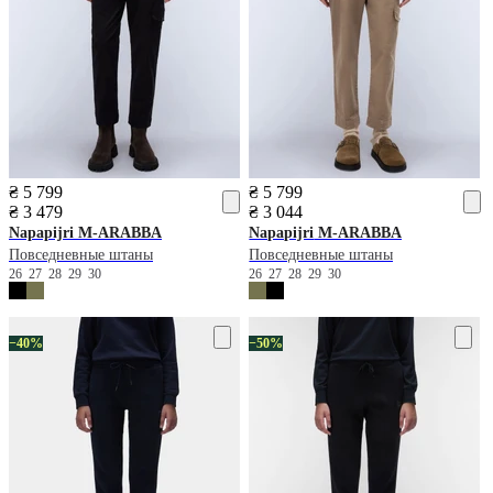
₴ 5 799
₴ 5 799
₴ 3 479
₴ 3 044
Napapijri
M-ARABBA
Napapijri
M-ARABBA
Повседневные штаны
Повседневные штаны
26
27
28
29
30
26
27
28
29
30
−40%
−50%