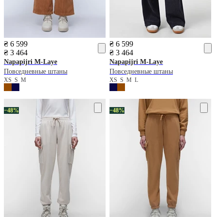
₴ 6 599
₴ 6 599
₴ 3 464
₴ 3 464
Napapijri
M-Laye
Napapijri
M-Laye
Повседневные штаны
Повседневные штаны
XS
S
M
XS
S
M
L
−48%
−48%