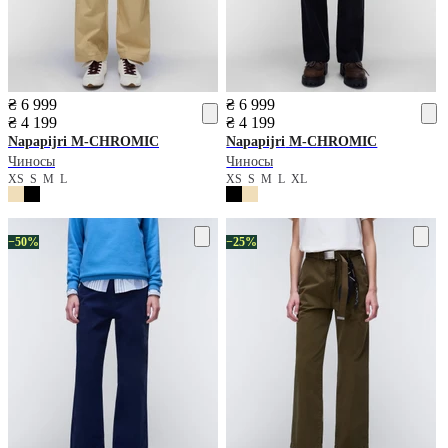
₴ 6 999
₴ 6 999
₴ 4 199
₴ 4 199
Napapijri
M-CHROMIC
Napapijri
M-CHROMIC
Чиносы
Чиносы
XS
S
M
L
XS
S
M
L
XL
−50%
−25%