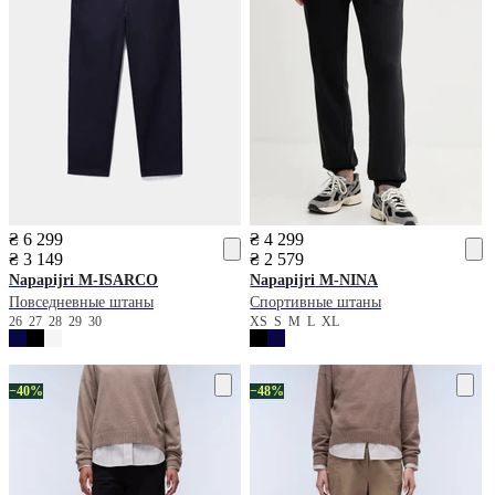
₴ 6 299
₴ 4 299
₴ 3 149
₴ 2 579
Napapijri
M-ISARCO
Napapijri
M-NINA
Повседневные штаны
Спортивные штаны
26
27
28
29
30
XS
S
M
L
XL
−40%
−48%