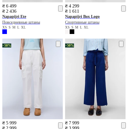
₴ 6 499
₴ 4 299
₴ 2 436
₴ 1 611
Napapijri
Ete
Napapijri
Box Logo
Повседневные штаны
Спортивные штаны
XS
S
M
L
XL
XS
S
M
L
XL
−50%
−50%
₴ 5 999
₴ 7 999
₴ 2 999
₴ 3 999