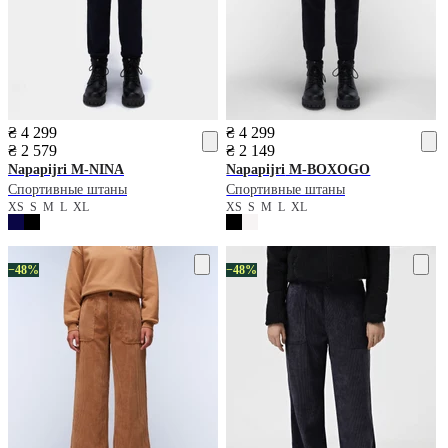
₴ 4 299
₴ 4 299
₴ 2 579
₴ 2 149
Napapijri
M-NINA
Napapijri
M-BOXOGO
Спортивные штаны
Спортивные штаны
XS
S
M
L
XL
XS
S
M
L
XL
−48%
−48%