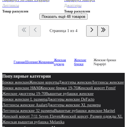
Леггинсы
Джоггеры
Товар раскуплен
Товар раскуплен
Показать ещё
48 товаров
Страница 1 из 4
Женская
Женские
Женские брюки
Главная
Шоппинг
Женщинам
одежда
брюки
Napapijri
Популярные категории
Брюки женские
Женские корсеты
Джоггеры женские
Леггинсы женские
Брюки женские H&M
Женские брюки 19-70
Женский корсет Femif
Женские джоггеры 19-70
Вышитые рубашки женские
Брюки женские L размера
Джоггеры женские DeFacto
Леггинсы женские Asalart
Джоггеры женские XL размера
Леггинсы женские 32 размера
Вышитые рубашки женские Maritel
Женский корсет 7/11 Seven Eleven
Женский корсет, Размер одежды XL
Женская вышитая рубашка Melanika