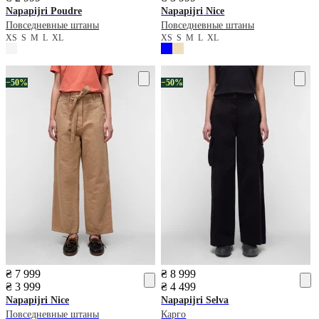
Napapijri
Poudre
Napapijri
Nice
Повседневные штаны
Повседневные штаны
XS
S
M
L
XL
XS
S
M
L
XL
−50%
−50%
₴ 7 999
₴ 8 999
₴ 3 999
₴ 4 499
Napapijri
Nice
Napapijri
Selva
Повседневные штаны
Карго