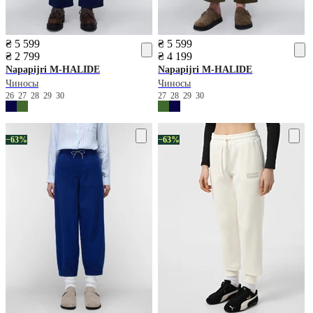
₴ 5 599
₴ 5 599
₴ 2 799
₴ 4 199
Napapijri
M-HALIDE
Napapijri
M-HALIDE
Чиносы
Чиносы
26
27
28
29
30
27
28
29
30
−63%
−63%