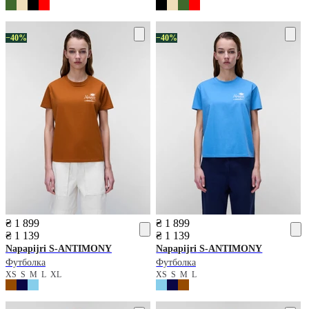
−40%
−40%
₴ 1 899
₴ 1 899
₴ 1 139
₴ 1 139
Napapijri
S-ANTIMONY
Napapijri
S-ANTIMONY
Футболка
Футболка
XS
S
M
L
XL
XS
S
M
L