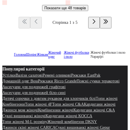
Показати ще
48 товарів
Сторінка 1 з 5
Жіночий
Жіночі футболки
Жіночі футболки і поло
Головна
Шопінг
Жінкам
одяг
і поло
Napapijri
Популярні категорії
Устілки
Валізи салатові
Ремені оливкові
Рюкзаки EastPak
Домашній одяг Boss
Рюкзаки Ricco Grande
Поясні сумки теракотові
Аксесуари для подорожей графітові
Аксесуари для подорожей біло-сині
Дитячі сорочки з довгим рукавом для хлопчиків білі
Топи жіночі
Комбінезони
Топи жіночі 4F
Топи жіночі C&A
Кардигани жіночі
Джинси мом жіночі
Комбінезони жіночі
Кардигани жіночі C&A
Сукні вишиванкі жіночі
Кардигани жіночі KOCCA
Топи жіночі M-L розміру
Жіночий комбінезон DKNY
Джинси скіні жіночі CARICA
Сукні вишиванкі жіночі Gepur