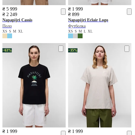
₴ 5 999
₴ 1 999
₴ 2 249
₴ 899
Napapijri
Cassis
Napapijri
Eclair Logo
Поло
Футболка
XS
S
M
XL
XS
S
M
L
XL
−63%
−35%
₴ 1 999
₴ 1 999