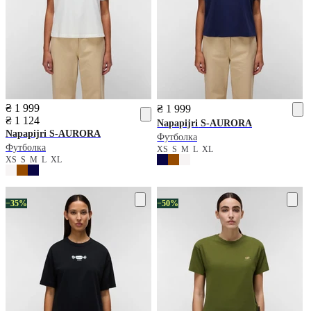
₴ 1 999
₴ 1 999
₴ 1 124
Napapijri
S-AURORA
Napapijri
S-AURORA
Футболка
Футболка
XS
S
M
L
XL
XS
S
M
L
XL
−35%
−50%