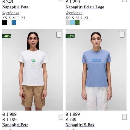
₴ 749
₴ 1 299
Napapijri
Fete
Napapijri
Eclair Logo
Футболка
Футболка
XS
S
M
L
XL
XS
S
M
L
XL
−40%
−63%
₴ 1 999
₴ 1 999
₴ 1 199
₴ 749
Napapijri
Fete
Napapijri
S-Box