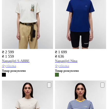
₴ 2 599
₴ 1 699
₴ 1 559
₴ 636
Napapijri
S-ABBE
Napapijri
Nina
Футболка
Футболка
Товар розкуплено
Товар розкуплено