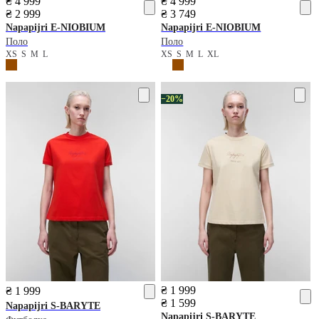
₴ 4 999
₴ 4 999
₴ 2 999
₴ 3 749
Napapijri
E-NIOBIUM
Napapijri
E-NIOBIUM
Поло
Поло
XS
S
M
L
XS
S
M
L
XL
−20%
₴ 1 999
₴ 1 999
₴ 1 599
Napapijri
S-BARYTE
Napapijri
S-BARYTE