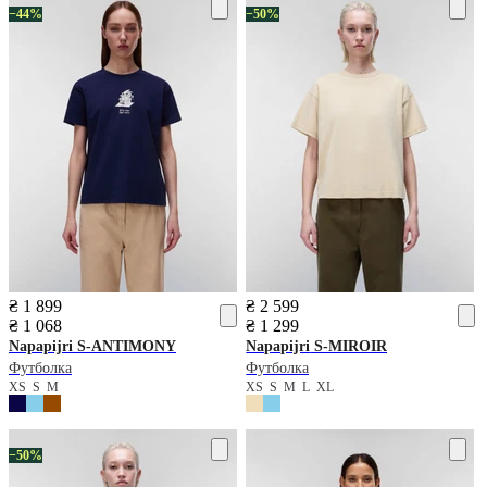
−44%
−50%
₴ 1 899
₴ 2 599
₴ 1 068
₴ 1 299
Napapijri
S-ANTIMONY
Napapijri
S-MIROIR
Футболка
Футболка
XS
S
M
XS
S
M
L
XL
−50%