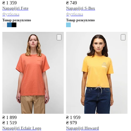
₴ 1 359
₴ 749
Napapijri
Fete
Napapijri
S-Box
Футболка
Футболка
Товар розкуплено
Товар розкуплено
₴ 1 899
₴ 1 959
₴ 1 519
₴ 979
Napapijri
Eclair Logo
Napapijri
Howard