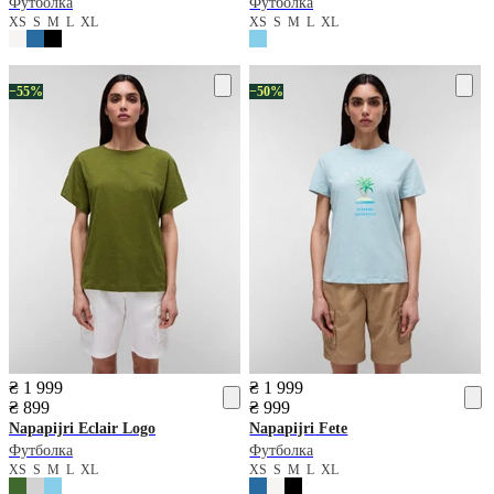
Футболка
Футболка
XS
S
M
L
XL
XS
S
M
L
XL
−55%
−50%
₴ 1 999
₴ 1 999
₴ 899
₴ 999
Napapijri
Eclair Logo
Napapijri
Fete
Футболка
Футболка
XS
S
M
L
XL
XS
S
M
L
XL