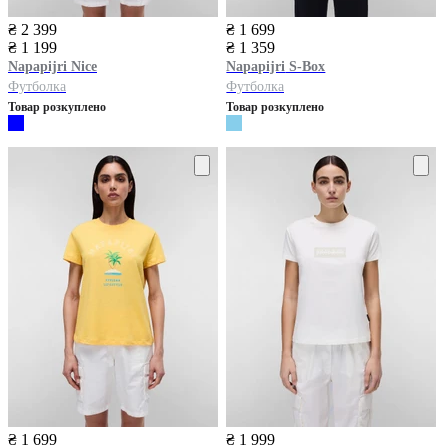
₴ 2 399
₴ 1 699
₴ 1 199
₴ 1 359
Napapijri
Nice
Napapijri
S-Box
Футболка
Футболка
Товар розкуплено
Товар розкуплено
₴ 1 699
₴ 1 999