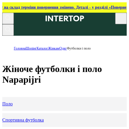
ку на склад терміни повернення змінено. Деталі - у розділі «Повернен
Головна
Шопінг
Каталог
Жінкам
Одяг
Футболки і поло
Жіноче футболки і поло
Napapijri
Поло
Спортивна футболка