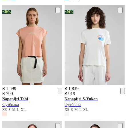
−50%
−50%
₴ 1 599
₴ 1 839
₴ 799
₴ 919
Napapijri
Tahi
Napapijri
S-Yukon
Футболка
Футболка
XS
S
M
L
XL
XS
S
M
L
XL