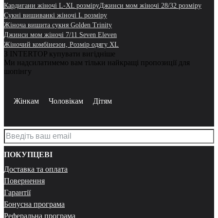
Кардигани жіночі L-XL розміру
Джинси мом жіночі 28/32 розміру
Сукні вишиванкі жіночі L розміру
Жіноча вишита сукня Golden Trinity
Джинси мом жіночі 7/11 Seven Eleven
Жіночий комбінезон, Розмір одягу XL
З INTERTOP купувати вигідніше
Ми надсилатимемо вам тільки найкращі пропозиції для
шопінгу
Жінкам
Чоловікам
Дітям
ПОКУПЦЕВІ
Доставка та оплата
Повернення
Гарантії
Бонусна програма
Реферальна програма