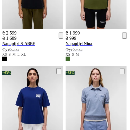
₴ 2 599
₴ 1 999
₴ 1 689
₴ 999
Napapijri
S-ABBE
Napapijri
Nina
Футболка
Футболка
XS
S
M
L
XL
XS
S
M
−63%
−63%