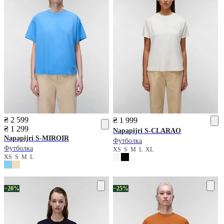
₴ 2 599
₴ 1 999
₴ 1 299
Napapijri
S-CLARAO
Napapijri
S-MIROIR
Футболка
Футболка
XS
S
M
L
XL
XS
S
M
L
−20%
−25%