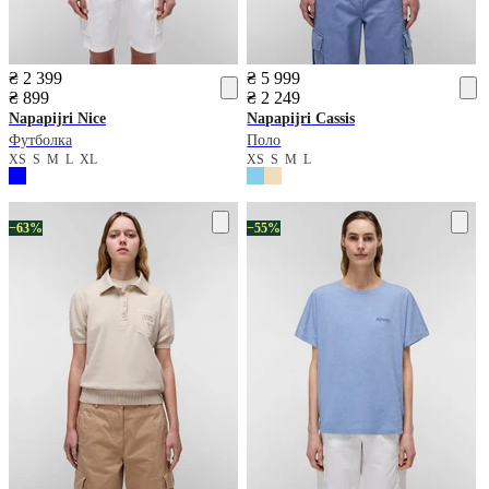
₴ 2 399
₴ 5 999
₴ 899
₴ 2 249
Napapijri
Nice
Napapijri
Cassis
Футболка
Поло
XS
S
M
L
XL
XS
S
M
L
−63%
−55%