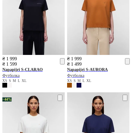
₴ 1 999
₴ 1 999
₴ 1 599
₴ 1 499
Napapijri
S-CLARAO
Napapijri
S-AURORA
Футболка
Футболка
XS
S
M
L
XL
XS
S
M
L
XL
−44%