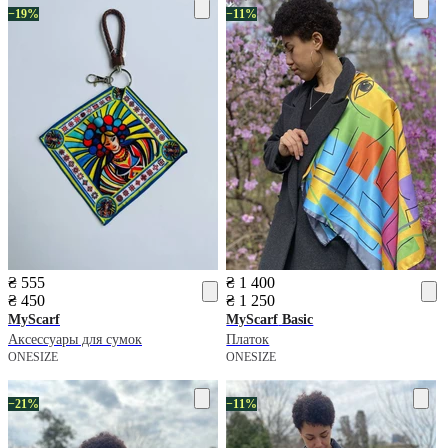
−19%
−11%
₴ 555
₴ 1 400
₴ 450
₴ 1 250
MyScarf
MyScarf
Basic
Аксессуары для сумок
Платок
ONESIZE
ONESIZE
−21%
−11%