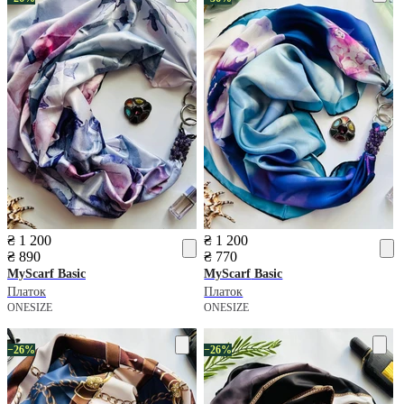
₴ 1 200
₴ 1 200
₴ 890
₴ 770
MyScarf
Basic
MyScarf
Basic
Платок
Платок
ONESIZE
ONESIZE
−26%
−26%