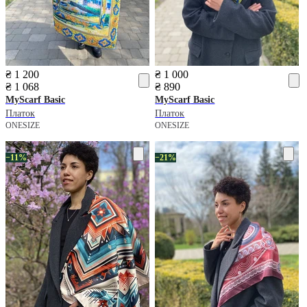
₴ 1 200
₴ 1 000
₴ 1 068
₴ 890
MyScarf
Basic
MyScarf
Basic
Платок
Платок
ONESIZE
ONESIZE
−11%
−21%