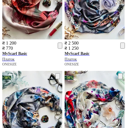
₴ 1 200
₴ 2 500
₴ 770
₴ 1 250
MyScarf
Basic
MyScarf
Basic
Платок
Платок
ONESIZE
ONESIZE
−50%
−50%