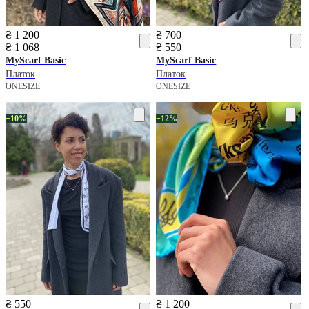
₴ 1 200
₴ 700
₴ 1 068
₴ 550
MyScarf
Basic
MyScarf
Basic
Платок
Платок
ONESIZE
ONESIZE
−10%
−12%
₴ 550
₴ 1 200