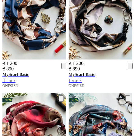
₴ 1 200
₴ 1 200
₴ 890
₴ 890
MyScarf
Basic
MyScarf
Basic
Платок
Платок
ONESIZE
ONESIZE
−36%
−50%