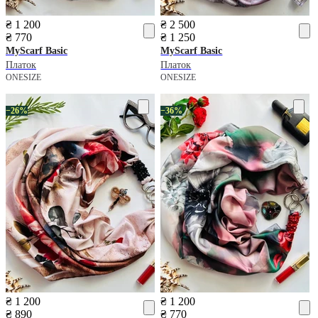
₴ 1 200
₴ 2 500
₴ 770
₴ 1 250
MyScarf
Basic
MyScarf
Basic
Платок
Платок
ONESIZE
ONESIZE
−26%
−36%
₴ 1 200
₴ 1 200
₴ 890
₴ 770