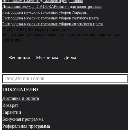
Низ пижамы жёлтый
Домашняя одежда Monki
Домашняя одежда DIADORA
Резинки для волос розовые
Распродажа мужских головных уборов Napapijri
Распродажа мужских головных уборов голубого цвета
Распродажа мужских головных уборов сиреневого цвета
Из INTERTOP покупать выгоднее
Мы отправляем вам только самые лучшие предложения для
шопинга
Женщинам
Мужчинам
Детям
ПОКУПАТЕЛЮ
Доставка и оплата
Возврат
Гарантии
Бонусная программа
Реферальная программа