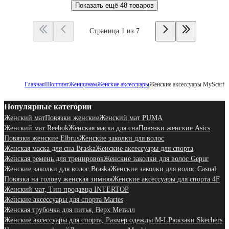
Показать ещё
48 товаров
Страница 1 из 7
Главная
Шоппинг
Женщинам
Женские аксессуары
Женские аксессуары MyScarf
Популярные категории
Женский мат
Повязки женские
Женский мат PUMA
Женский мат Reebok
Женская маска для сна
Повязки женские Asics
Повязки женские Elbrus
Женские заколки для волос
Женская маска для сна Braska
Женские аксессуары для спорта
Женская ремень для тренировок
Женские заколки для волос Gepur
Женские заколки для волос Braska
Женские заколки для волос Casual
Повязка на голову женская зимняя
Женские аксессуары для спорта 4F
Женский мат, Тип продавца INTERTOP
Женские аксессуары для спорта Martes
Женская трубочка для питья, Верх Металл
Женские аксессуары для спорта, Размер одежды M-L
Рюкзаки Skechers