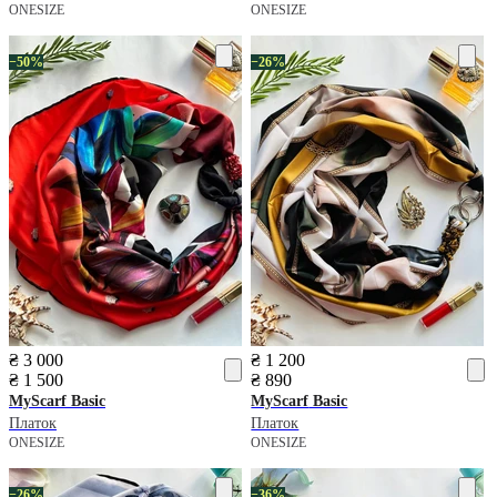
ONESIZE
ONESIZE
−50%
−26%
₴ 3 000
₴ 1 200
₴ 1 500
₴ 890
MyScarf
Basic
MyScarf
Basic
Платок
Платок
ONESIZE
ONESIZE
−26%
−36%