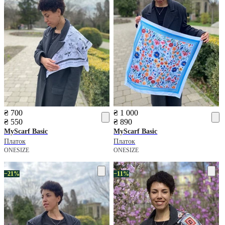
₴ 700
₴ 1 000
₴ 550
₴ 890
MyScarf
Basic
MyScarf
Basic
Платок
Платок
ONESIZE
ONESIZE
−21%
−11%