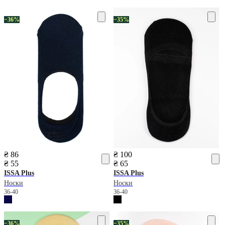
−36%
−35%
₴ 86
₴ 100
₴ 55
₴ 65
ISSA Plus
ISSA Plus
Носки
Носки
36-40
36-40
−36%
−35%