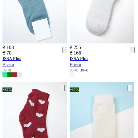
₴ 108
₴ 255
₴ 70
₴ 166
ISSA Plus
ISSA Plus
Носки
Носки
36-38
36-40
38-41
−35%
−35%