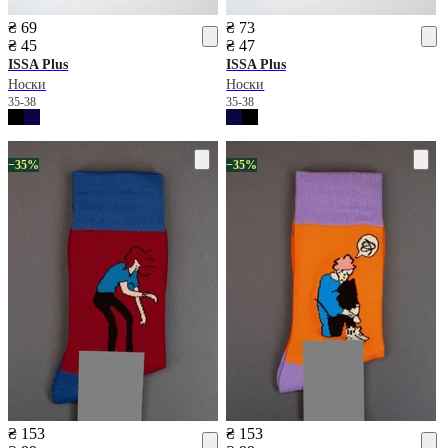
₴ 69
₴ 73
₴ 45
₴ 47
ISSA Plus
ISSA Plus
Носки
Носки
35-38
35-38
−35%
−35%
₴ 153
₴ 153