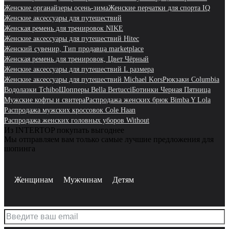
Женские органайзеры осень-зима
Женские перчатки для спорта IQ
Женские аксессуары для путешествий
Женская ремень для тренировок NIKE
Женские аксессуары для путешествий Hitec
Женский сувенир, Тип продавца marketplace
Женская ремень для тренировок, Цвет Чёрный
Женские аксессуары для путешествий L размера
Женские аксессуары для путешествий Michael Kors
Рюкзаки Columbia
Водолазки Tchibo
Шопперы Bella Bertucci
Ботинки Черная Пятница
Мужские кофты и свитера
Распродажа женских брюк Bimba Y Lola
Распродажа мужских кроссовок Cole Haan
Распродажа женских головных уборов Without
Из INTERTOP покупать выгоднее
Мы отправляем вам только самые лучшие предложения для
шопинга
Женщинам
Мужчинам
Детям