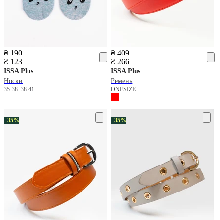
₴ 190
₴ 409
₴ 123
₴ 266
ISSA Plus
ISSA Plus
Носки
Ремень
35-38
38-41
ONESIZE
−35%
−35%