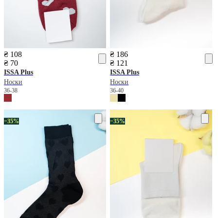
₴ 108
₴ 186
₴ 70
₴ 121
ISSA Plus
ISSA Plus
Носки
Носки
36-38
36-40
−35%
−35%