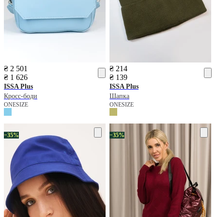
₴ 2 501
₴ 214
₴ 1 626
₴ 139
ISSA Plus
ISSA Plus
Кросс-боди
Шапка
ONESIZE
ONESIZE
−35%
−35%