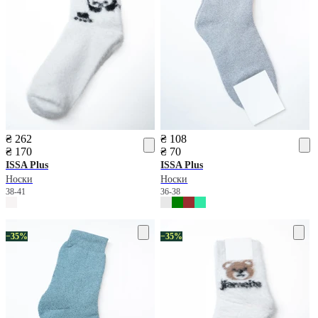
₴ 262
₴ 108
₴ 170
₴ 70
ISSA Plus
ISSA Plus
Носки
Носки
38-41
36-38
−35%
−35%