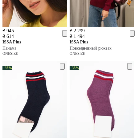
₴ 945
₴ 2 299
₴ 614
₴ 1 494
ISSA Plus
ISSA Plus
Панама
Повседневный рюкзак
ONESIZE
ONESIZE
−35%
−35%