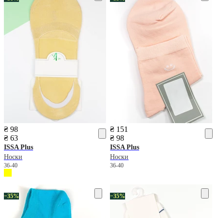
₴ 98
₴ 151
₴ 63
₴ 98
ISSA Plus
ISSA Plus
Носки
Носки
36-40
36-40
−35%
−35%