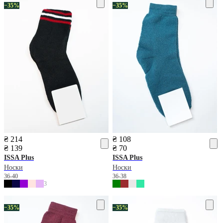
−35%
−35%
₴ 214
₴ 108
₴ 139
₴ 70
ISSA Plus
ISSA Plus
Носки
Носки
36-40
36-38
3
−35%
−35%