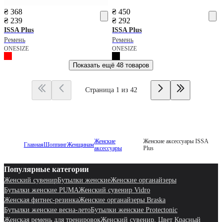
₴ 368
₴ 450
₴ 239
₴ 292
ISSA Plus
ISSA Plus
Ремень
Ремень
ONESIZE
ONESIZE
Показать ещё
48 товаров
Страница 1 из 42
Женские
Женские аксессуары ISSA
Главная
Шоппинг
Женщинам
аксессуары
Plus
Популярные категории
Женский сувенир
Бутылки женские
Женские органайзеры
Бутылки женские PUMA
Женский сувенир Vidro
Женская фитнес-резинка
Женские органайзеры Braska
Бутылки женские весна-лето
Бутылки женские Protectonic
Женская ремень для тренировок
Женский сувенир, Цвет Красный