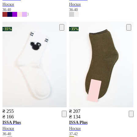
Носки
Носки
36-40
36-40
3
−35%
−35%
₴ 255
₴ 207
₴ 166
₴ 134
ISSA Plus
ISSA Plus
Носки
Носки
36-40
37-42