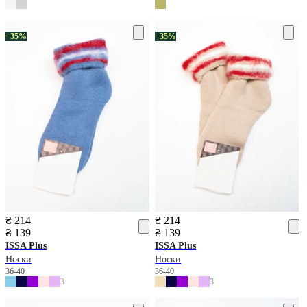
−35%
−35%
₴ 214
₴ 214
₴ 139
₴ 139
ISSA Plus
ISSA Plus
Носки
Носки
36-40
36-40
3
3