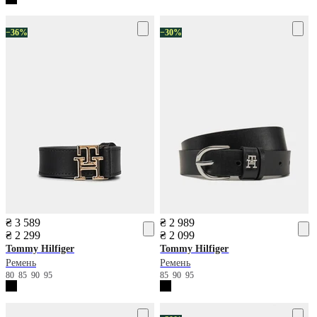
−36%
−30%
₴ 3 589
₴ 2 989
₴ 2 299
₴ 2 099
Tommy Hilfiger
Tommy Hilfiger
Ремень
Ремень
80
85
90
95
85
90
95