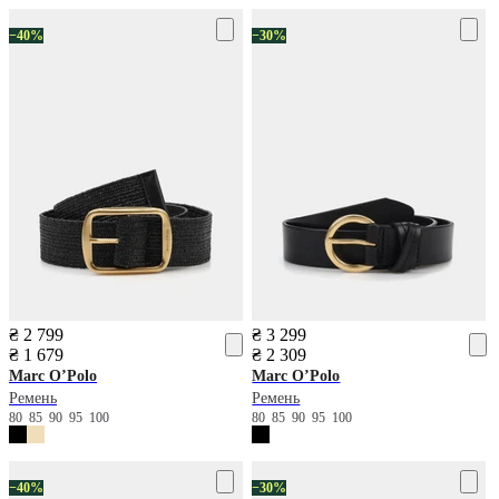
−40%
−30%
₴ 2 799
₴ 3 299
₴ 1 679
₴ 2 309
Marc O’Polo
Marc O’Polo
Ремень
Ремень
80
85
90
95
100
80
85
90
95
100
−40%
−30%