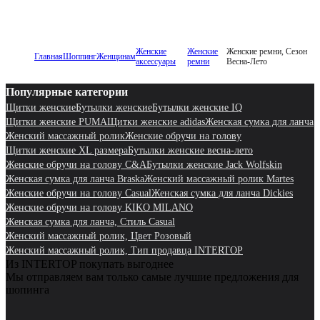
Женские
Женские
Женские ремни, Сезон
Главная
Шоппинг
Женщинам
аксессуары
ремни
Весна-Лето
Популярные категории
Щитки женские
Бутылки женские
Бутылки женские IQ
Щитки женские PUMA
Щитки женские adidas
Женская сумка для ланча
Женский массажный ролик
Женские обручи на голову
Щитки женские XL размера
Бутылки женские весна-лето
Женские обручи на голову C&A
Бутылки женские Jack Wolfskin
Женская сумка для ланча Braska
Женский массажный ролик Martes
Женские обручи на голову Casual
Женская сумка для ланча Dickies
Женские обручи на голову KIKO MILANO
Женская сумка для ланча, Стиль Casual
Женский массажный ролик, Цвет Розовый
Женский массажный ролик, Тип продавца INTERTOP
Из INTERTOP покупать выгоднее
Мы отправляем вам только самые лучшие предложения для
шопинга