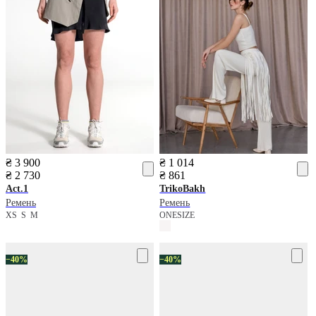
₴ 3 900
₴ 1 014
₴ 2 730
₴ 861
Act.1
TrikoBakh
Ремень
Ремень
XS
S
M
ONESIZE
−40%
−40%