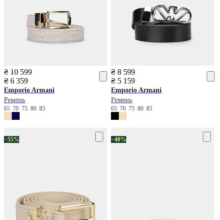
₴ 10 599
₴ 8 599
₴ 6 359
₴ 5 159
Emporio Armani
Emporio Armani
Ремень
Ремень
65
70
75
80
85
65
70
75
80
85
−55%
−40%