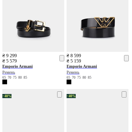
₴ 9 299
₴ 8 599
₴ 5 579
₴ 5 159
Emporio Armani
Emporio Armani
Ремень
Ремень
65
70
75
80
85
65
70
75
80
85
−40%
−40%