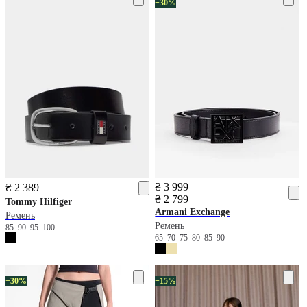
−30%
₴ 3 999
₴ 2 389
₴ 2 799
Tommy Hilfiger
Armani Exchange
Ремень
Ремень
85
90
95
100
65
70
75
80
85
90
−30%
−15%