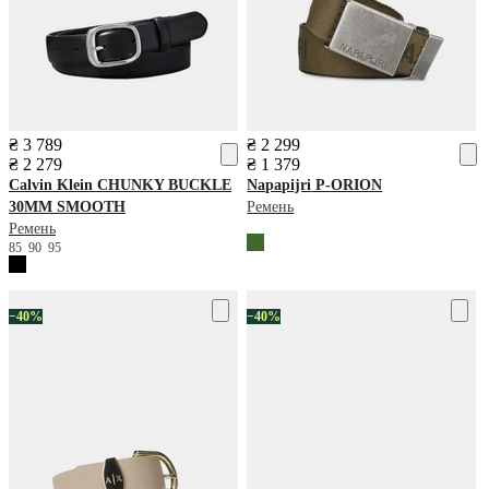
₴ 3 789
₴ 2 299
₴ 2 279
₴ 1 379
Calvin Klein
CHUNKY BUCKLE
Napapijri
P-ORION
30MM SMOOTH
Ремень
Ремень
85
90
95
−40%
−40%