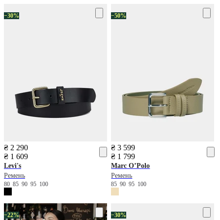
−30%
−50%
₴ 2 290
₴ 3 599
₴ 1 609
₴ 1 799
Levi's
Marc O’Polo
Ремень
Ремень
80
85
90
95
100
85
90
95
100
−22%
−30%