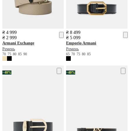
₴ 4 999
₴ 8 499
₴ 2 999
₴ 5 099
Armani Exchange
Emporio Armani
Ремень
Ремень
70
75
80
85
90
65
70
75
80
85
−40%
−40%