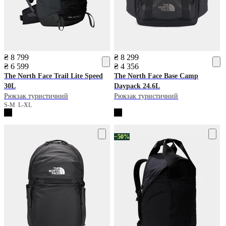
₴ 8 799
₴ 8 299
₴ 6 599
₴ 4 356
The North Face
Trail Lite Speed
The North Face
Base Camp
30L
Daypack 24.6L
Рюкзак туристичний
Рюкзак туристичний
S-M
L-XL
−50%