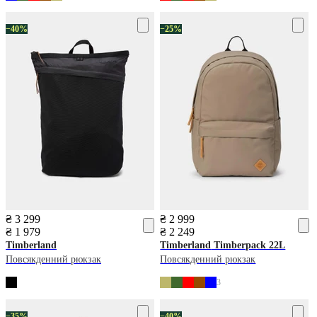
−40%
−25%
₴ 3 299
₴ 2 999
₴ 1 979
₴ 2 249
Timberland
Timberland
Timberpack 22L
Повсякденний рюкзак
Повсякденний рюкзак
3
−35%
−40%