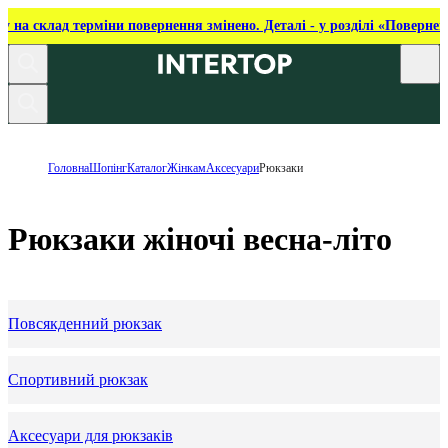
ку на склад терміни повернення змінено. Деталі - у розділі «Повернен
Головна
Шопінг
Каталог
Жінкам
Аксесуари
Рюкзаки
Рюкзаки жіночі весна-літо
Повсякденний рюкзак
Спортивний рюкзак
Аксесуари для рюкзаків