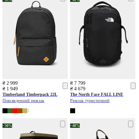
₴ 2 999
₴ 7 799
₴ 1 949
₴ 4 679
Timberland
Timberpack 22L
The North Face
FALL LINE
Повсякденний рюкзак
Рюкзак туристичний
3
−50%
−48%