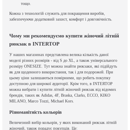
тощо.
Кожна з технологій служить для покращення виробів,
забезпечуючи додатковий захист, комфорт і довговічність.
Чому ми рекомендуємо купити жіночий літній
рюкзак в INTERTOP
У наших магазинах представлена велика кількість даної
моделі різних розмірів - від S до XL, а також універсального
розміру ONESIZE. Тут можна знайти рюкзаки, які підійдуть
як для щоденного використання, так і для подорожей. При
цьому ціни залишаються помірними, що робить покупку
доступною для широкої аудиторії. Крім того, в INTERTOP
можна вибрати і купити літній жіночий рюкзак від відомих
брендів, таких як Adidas, 4F, Braska, Clarks, ECCO, KIKO
MILANO, Marco Tozzi, Michael Kors.
Різноманітність кольорів
Величезний вибір кольорів, у яких виконаний рюкзак літній
жіночий, також порадує покупців. Це: