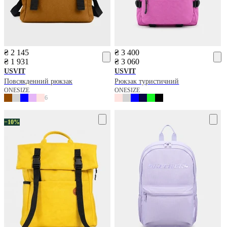
₴ 2 145
₴ 3 400
₴ 1 931
₴ 3 060
USVIT
USVIT
Повсякденний рюкзак
Рюкзак туристичний
ONESIZE
ONESIZE
6
−10%