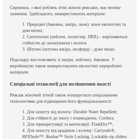
Сировина, з якої роблять літні жіночі рюкзаки, має велике
значення. Здебільшого, використовують матеріали:
Природні (бавовна, шкіра, льон): вони екологічні та
довговічні;
Синтетичні (нейлон, поліестер, ПВХ) - вирізняються
стійкістю до зношування і вологи.
Штучні (штучна шкіра, оксфорд) - дуже міцні.
Підкладку виготовляють зі шкіри, нейлону, бавовни. У
виробництві також використовують екологічні перероблені
матеріали.
Спеціальні технології для поліпшення якості
Рюкзак жіночий літній також оснащується спеціальними
технологіями для підвищення його функціональності:
Для захисту від вологи: Durable Water Repellent;
Для стійкості до зносу і пошкоджень: Cordura;
Для терморегуляції та вентиляції: FlashDry™;
Для захисту від крадіжок і взлому: Carrysafe®,
RFIDsafe™, Roobar™ Style Locking, Lockable zip sliders