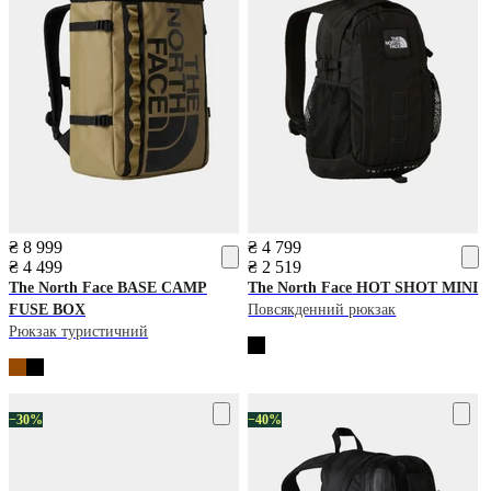
₴ 8 999
₴ 4 799
₴ 4 499
₴ 2 519
The North Face
BASE CAMP
The North Face
HOT SHOT MINI
FUSE BOX
Повсякденний рюкзак
Рюкзак туристичний
−30%
−40%