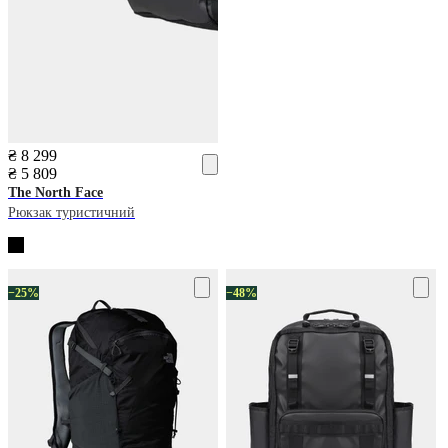
₴ 8 299
₴ 5 809
The North Face
Рюкзак туристичний
−25%
−48%