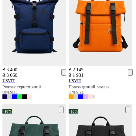
₴ 3 400
₴ 2 145
₴ 3 060
₴ 1 931
USVIT
USVIT
Рюкзак туристичний
Повсякденний рюкзак
ONESIZE
ONESIZE
6
−10%
−10%