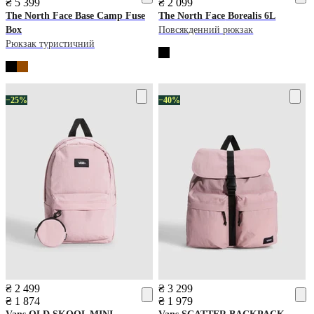
₴ 5 399
₴ 2 099
The North Face
Base Camp Fuse
The North Face
Borealis 6L
Box
Повсякденний рюкзак
Рюкзак туристичний
−25%
−40%
₴ 2 499
₴ 3 299
₴ 1 874
₴ 1 979