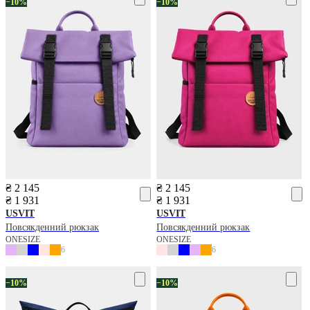
−10%
−10%
₴ 2 145
₴ 2 145
₴ 1 931
₴ 1 931
USVIT
USVIT
Повсякденний рюкзак
Повсякденний рюкзак
ONESIZE
ONESIZE
6
6
−10%
−10%