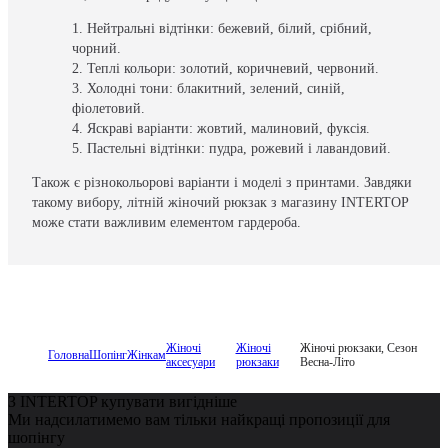
Нейтральні відтінки: бежевий, білий, срібний,
чорний.
Теплі кольори: золотий, коричневий, червоний.
Холодні тони: блакитний, зелений, синій,
фіолетовий.
Яскраві варіанти: жовтий, малиновий, фуксія.
Пастельні відтінки: пудра, рожевий і лавандовий.
Також є різнокольорові варіанти і моделі з принтами. Завдяки
такому вибору, літній жіночий рюкзак з магазину INTERTOP
може стати важливим елементом гардероба.
Жіночі
Жіночі
Жіночі рюкзаки, Сезон
Головна
Шопінг
Жінкам
аксесуари
рюкзаки
Весна-Літо
З INTERTOP купувати вигідніше
Ми надсилатимемо вам тільки найкращі пропозиції для
шопінгу