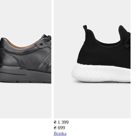
₴ 1 399
₴ 699
Braska