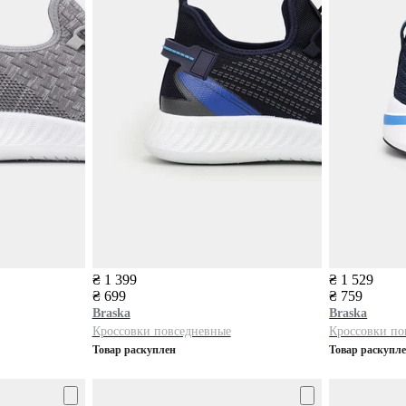
₴ 1 399
₴ 1 529
₴ 699
₴ 759
Braska
Braska
Кроссовки повседневные
Кроссовки по
Товар раскуплен
Товар раскупл