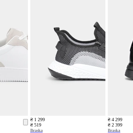
₴ 1 299
₴ 4 299
₴ 519
₴ 2 399
Braska
Braska