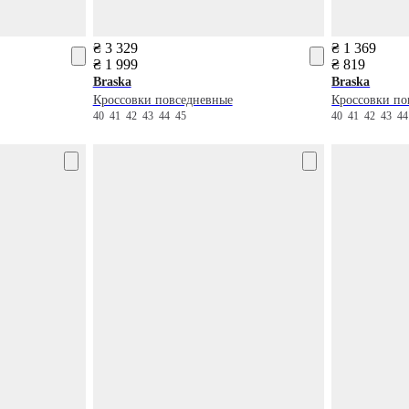
₴ 3 329
₴ 1 369
₴ 1 999
₴ 819
Braska
Braska
Кроссовки повседневные
Кроссовки по
40
41
42
43
44
45
40
41
42
43
4