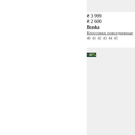
₴ 3 999
₴ 2 600
Braska
Кроссовки повседневные
40
41
42
43
44
45
−40%