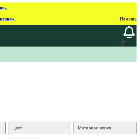
ня».
рнення».
Помощь
Цвет
Материал верха