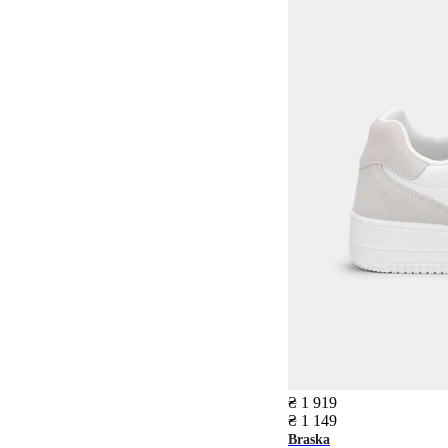
₴ 1 919
₴ 1 149
Braska