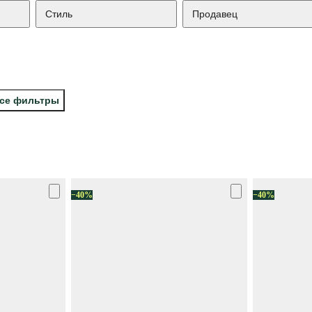
Стиль
Продавец
все фильтры
−40%
−40%