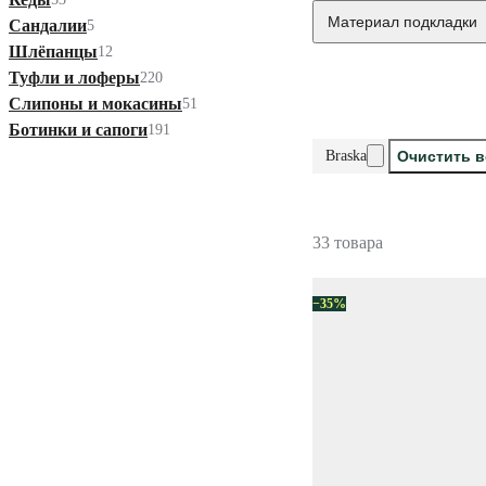
Материал подкладки
Сандалии
5
Шлёпанцы
12
Туфли и лоферы
220
Слипоны и мокасины
51
Ботинки и сапоги
191
Braska
Очистить 
33 товара
−35%