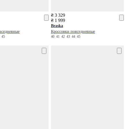
₴ 3 329
₴ 1 999
Braska
вседневные
Кроссовки повседневные
4
45
40
41
42
43
44
45