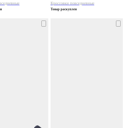
вседневные
Кроссовки повседневные
ен
Товар раскуплен