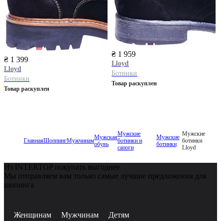
₴ 1 959
₴ 1 399
Lloyd
Lloyd
Ботинки
Ботинки
Товар раскуплен
Товар раскуплен
Мужские
Мужские
Мужская
Мужские
Главная
Шоппинг
Мужчинам
ботинки и
ботинки
обувь
ботинки
сапоги
Lloyd
Из INTERTOP покупать выгоднее
Мы отправляем вам только самые лучшие предложения для
шопинга
Женщинам
Мужчинам
Детям