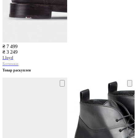
₴ 7 499
₴ 3 249
Lloyd
Ботинки
Товар раскуплен