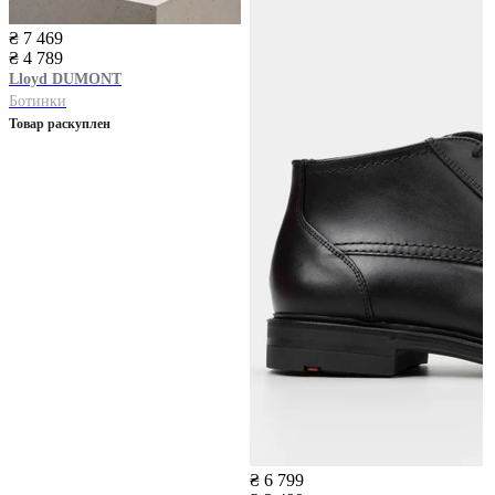
₴ 7 469
₴ 4 789
Lloyd
DUMONT
Ботинки
Товар раскуплен
₴ 6 799