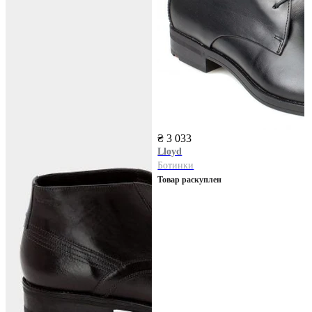
₴ 3 033
Lloyd
Ботинки
Товар раскуплен