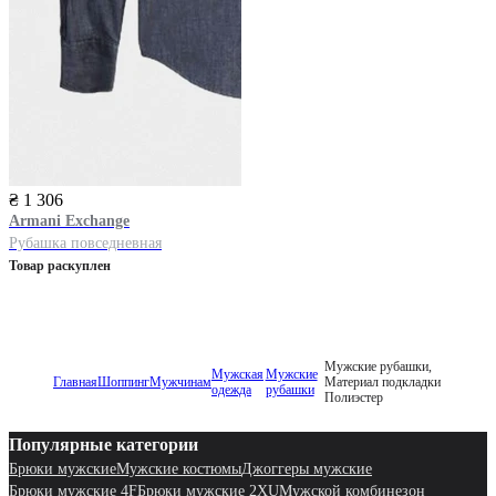
₴ 1 306
Armani Exchange
Рубашка повседневная
Товар раскуплен
Мужские рубашки,
Мужская
Мужские
Главная
Шоппинг
Мужчинам
Материал подкладки
одежда
рубашки
Полиэстер
Популярные категории
Брюки мужские
Мужские костюмы
Джоггеры мужские
Брюки мужские 4F
Брюки мужские 2XU
Мужской комбинезон