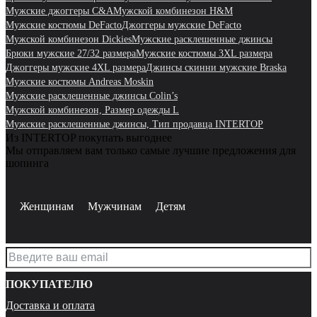
Мужские джоггеры C&A
Мужской комбинезон H&M
Мужские костюмы DeFacto
Джоггеры мужские DeFacto
Мужской комбинезон Dickies
Мужские расклешенные джинсы
Брюки мужские 27/32 размера
Мужские костюмы 3XL размера
Джоггеры мужские 4XL размера
Джинсы скинни мужские Braska
Мужские костюмы Andreas Moskin
Мужские расклешенные джинсы Colin’s
Мужской комбинезон, Размер одежды L
Мужские расклешенные джинсы, Тип продавца INTERTOP
Из INTERTOP покупать выгоднее
Мы отправляем вам только самые лучшие предложения для
шопинга
Женщинам
Мужчинам
Детям
ПОКУПАТЕЛЮ
Доставка и оплата