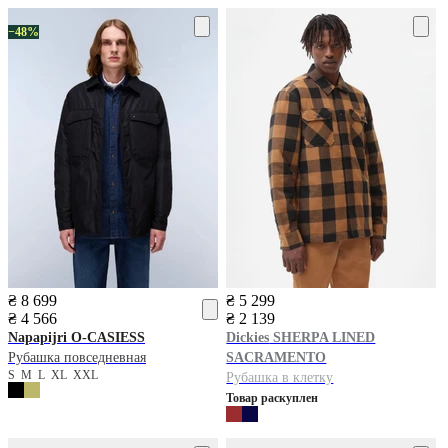
−48%
₴ 8 699
₴ 5 299
₴ 4 566
₴ 2 139
Napapijri
O-CASIESS
Dickies
SHERPA LINED
Рубашка повседневная
SACRAMENTO
S
M
L
XL
XXL
Рубашка в клетку
Товар раскуплен