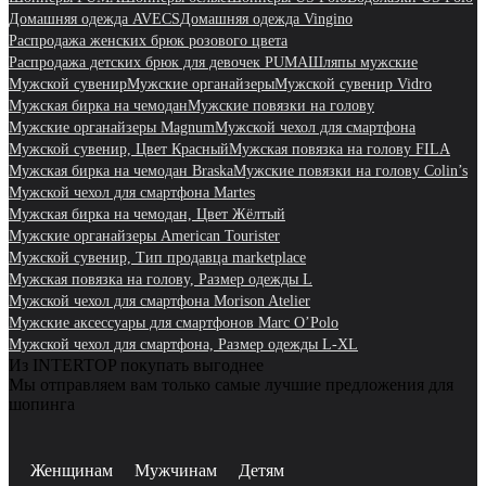
Домашняя одежда AVECS
Домашняя одежда Vingino
Распродажа женских брюк розового цвета
Распродажа детских брюк для девочек PUMA
Шляпы мужские
Мужской сувенир
Мужские органайзеры
Мужской сувенир Vidro
Мужская бирка на чемодан
Мужские повязки на голову
Мужские органайзеры Magnum
Мужской чехол для смартфона
Мужской сувенир, Цвет Красный
Мужская повязка на голову FILA
Мужская бирка на чемодан Braska
Мужские повязки на голову Colin’s
Мужской чехол для смартфона Martes
Мужская бирка на чемодан, Цвет Жёлтый
Мужские органайзеры American Tourister
Мужской сувенир, Тип продавца marketplace
Мужская повязка на голову, Размер одежды L
Мужской чехол для смартфона Morison Atelier
Мужские аксессуары для смартфонов Marc O’Polo
Мужской чехол для смартфона, Размер одежды L-XL
Из INTERTOP покупать выгоднее
Мы отправляем вам только самые лучшие предложения для
шопинга
Женщинам
Мужчинам
Детям