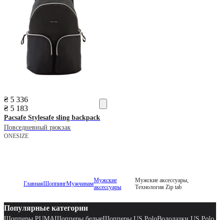
₴ 5 336
₴ 5 183
Pacsafe
Stylesafe sling backpack
Повседневный рюкзак
ONESIZE
Мужские
Мужские аксессуары,
Главная
Шоппинг
Мужчинам
аксессуары
Технология Zip tab
Популярные категории
Шопперы PUMA
Шопперы белые
Шопперы US Polo
Водолазки US Polo