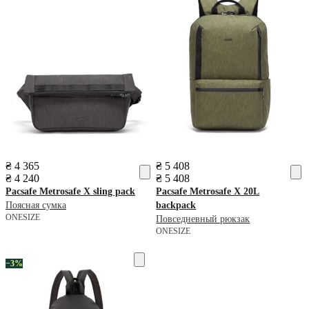
₴ 4 365
₴ 5 408
₴ 4 240
₴ 5 408
Pacsafe
Metrosafe X sling pack
Pacsafe
Metrosafe X 20L
Поясная сумка
backpack
ONESIZE
Повседневный рюкзак
ONESIZE
−3%