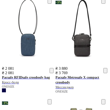
−3%
₴ 2 081
₴ 3 880
₴ 2 081
₴ 3 769
Pacsafe
RFIDsafe crossbody bag
Pacsafe
Metrosafe X compact
Кросс-боди
crossbody
ONESIZE
Мессенджер
ONESIZE
−3%