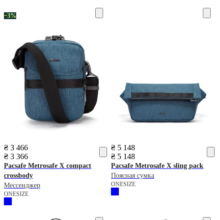
−3%
₴ 3 466
₴ 5 148
₴ 3 366
₴ 5 148
Pacsafe
Metrosafe X compact
Pacsafe
Metrosafe X sling pack
crossbody
Поясная сумка
ONESIZE
Мессенджер
ONESIZE