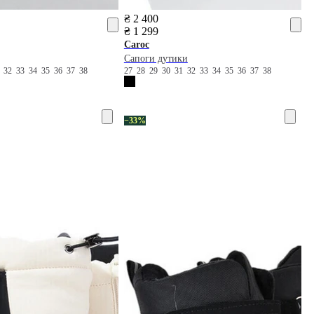
₴ 2 400
₴ 1 299
Caroc
Сапоги дутики
1
32
33
34
35
36
37
38
27
28
29
30
31
32
33
34
35
36
37
38
−33%