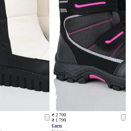
₴ 2 700
₴ 1 799
Caroc