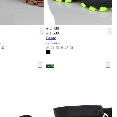
₴ 2 400
₴ 1 599
Caroc
и
Ботинки
6
37
23
24
25
26
27
28
−46%