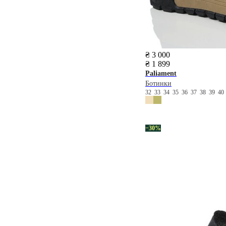
₴ 3 000
₴ 1 899
Paliament
Ботинки
32
33
34
35
36
37
38
39
4
−30%