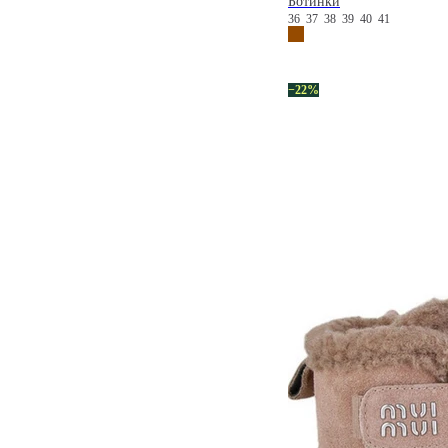
Ботинки
36
37
38
39
40
41
−22%