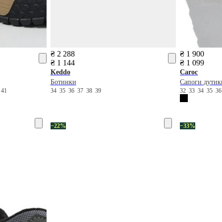
₴ 2 288
₴ 1 900
₴ 1 144
₴ 1 099
Keddo
Caroc
Ботинки
Сапоги дутик
0
41
34
35
36
37
38
39
32
33
34
35
3
−22%
−33%