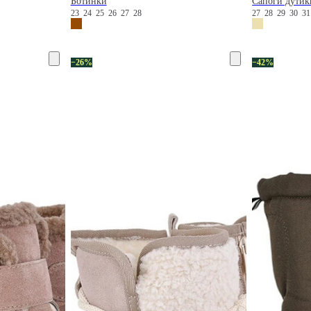
Ботинки
Сапоги дутик
23
24
25
26
27
28
27
28
29
30
3
−26%
−42%