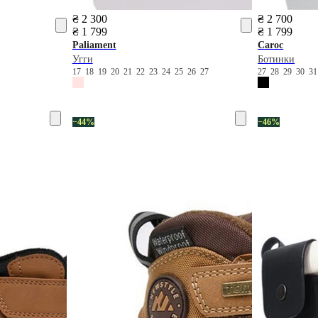
₴ 2 300
₴ 2 700
₴ 1 799
₴ 1 799
Paliament
Caroc
Угги
Ботинки
17
18
19
20
21
22
23
24
25
26
27
27
28
29
30
3
−44%
−46%