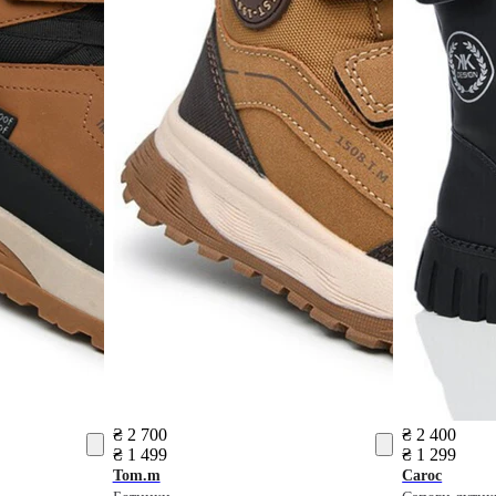
₴ 2 700
₴ 2 400
₴ 1 499
₴ 1 299
Tom.m
Caroc