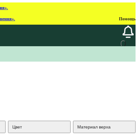
ня».
рнення».
Помощь
Цвет
Материал верха