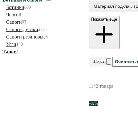
Материал подкладки
(1
Ботинки
609
Челси
8
Показать ещё
Сапоги
33
Сапоги дутики
275
Сапоги резиновые
5
Угги
140
Тапки
1
Шерсть
Очистить
1142 товара
−37%