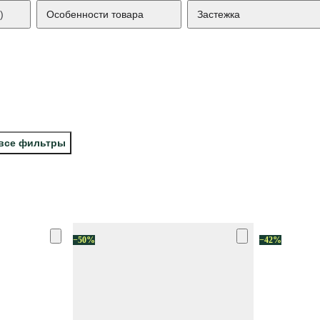
)
Особенности товара
Застежка
 все фильтры
−50%
−42%