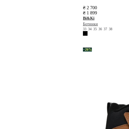
₴ 2 700
₴ 1 899
Bi&Ki
Ботинки
33
34
35
36
37
38
−26%