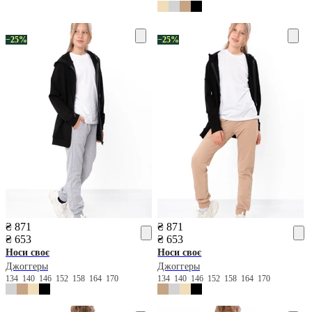
−25%
−25%
₴ 871
₴ 871
₴ 653
₴ 653
Носи своє
Носи своє
Джоггеры
Джоггеры
134
140
146
152
158
164
170
134
140
146
152
158
164
170