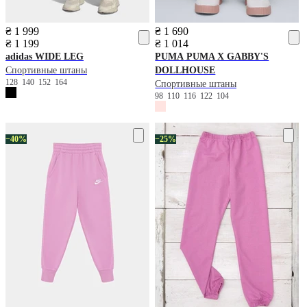
₴ 1 999
₴ 1 690
₴ 1 199
₴ 1 014
adidas
WIDE LEG
PUMA
PUMA X GABBY'S
Спортивные штаны
DOLLHOUSE
128
140
152
164
Спортивные штаны
98
110
116
122
104
−40%
−25%