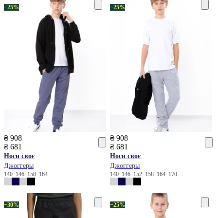
−25%
−25%
₴ 908
₴ 908
₴ 681
₴ 681
Носи своє
Носи своє
Джоггеры
Джоггеры
140
146
158
164
140
146
152
158
164
170
−30%
−25%