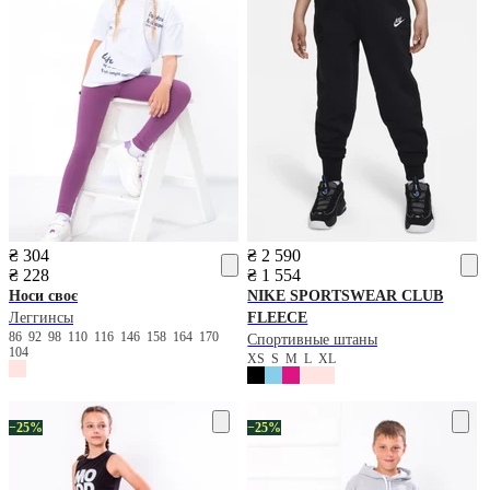
₴ 304
₴ 2 590
₴ 228
₴ 1 554
Носи своє
NIKE
SPORTSWEAR CLUB
Леггинсы
FLEECE
86
92
98
110
116
146
158
164
170
Спортивные штаны
104
XS
S
M
L
XL
−25%
−25%