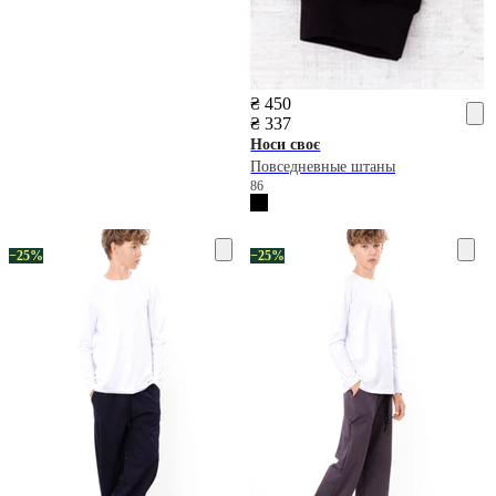
₴ 450
₴ 337
Носи своє
Повседневные штаны
86
−25%
−25%