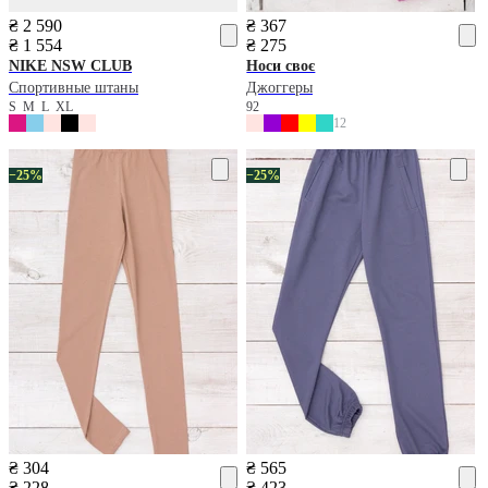
₴ 2 590
₴ 367
₴ 1 554
₴ 275
NIKE
NSW CLUB
Носи своє
Спортивные штаны
Джоггеры
S
M
L
XL
92
12
−25%
−25%
₴ 304
₴ 565
₴ 228
₴ 423