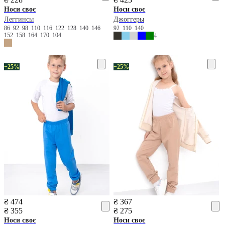
Носи своє
Носи своє
Леггинсы
Джоггеры
86
92
98
110
116
122
128
140
146
92
110
140
152
158
164
170
104
4
−25%
−25%
₴ 474
₴ 367
₴ 355
₴ 275
Носи своє
Носи своє