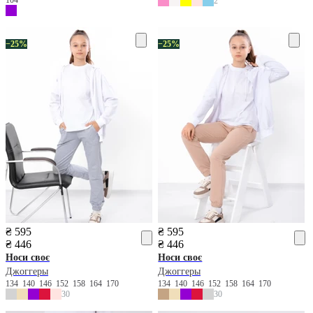
2
−25%
−25%
₴ 595
₴ 595
₴ 446
₴ 446
Носи своє
Носи своє
Джоггеры
Джоггеры
134
140
146
152
158
164
170
134
140
146
152
158
164
170
30
30