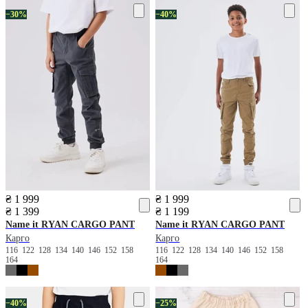
−30%
−40%
₴ 1 999
₴ 1 999
₴ 1 399
₴ 1 199
Name it
RYAN CARGO PANT
Name it
RYAN CARGO PANT
Карго
Карго
116
122
128
134
140
146
152
158
116
122
128
134
140
146
152
158
164
164
−40%
−25%