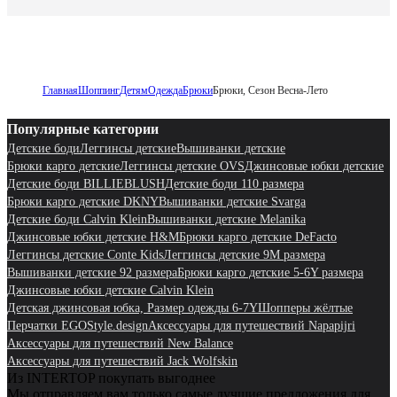
Главная
Шоппинг
Детям
Одежда
Брюки
Брюки, Сезон Весна-Лето
Популярные категории
Детские боди
Леггинсы детские
Вышиванки детские
Брюки карго детские
Леггинсы детские OVS
Джинсовые юбки детские
Детские боди BILLIEBLUSH
Детские боди 110 размера
Брюки карго детские DKNY
Вышиванки детские Svarga
Детские боди Calvin Klein
Вышиванки детские Melanika
Джинсовые юбки детские H&M
Брюки карго детские DeFacto
Леггинсы детские Conte Kids
Леггинсы детские 9M размера
Вышиванки детские 92 размера
Брюки карго детские 5-6Y размера
Джинсовые юбки детские Calvin Klein
Детская джинсовая юбка, Размер одежды 6-7Y
Шопперы жёлтые
Перчатки EGOStyle.design
Аксессуары для путешествий Napapijri
Аксессуары для путешествий New Balance
Аксессуары для путешествий Jack Wolfskin
Из INTERTOP покупать выгоднее
Мы отправляем вам только самые лучшие предложения для