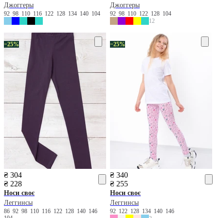
Джоггеры
Джоггеры
92
98
110
116
122
128
134
140
104
92
98
110
122
128
104
12
−25%
−25%
₴ 304
₴ 340
₴ 228
₴ 255
Носи своє
Носи своє
Леггинсы
Леггинсы
86
92
98
110
116
122
128
140
146
92
122
128
134
140
146
104