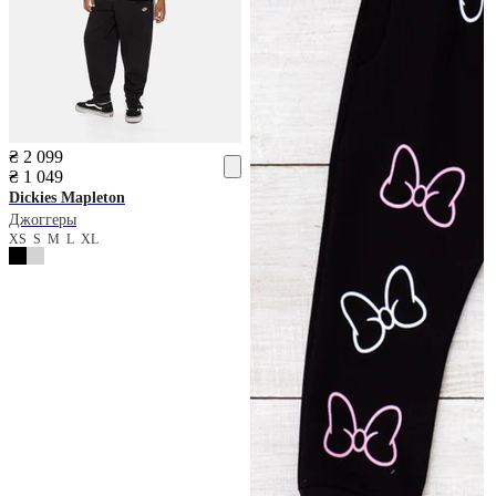
₴ 2 099
₴ 1 049
Dickies
Mapleton
Джоггеры
XS
S
M
L
XL