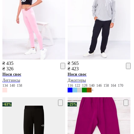
₴ 435
₴ 565
₴ 326
₴ 423
Носи своє
Носи своє
Леггинсы
Джоггеры
134
140
158
116
122
128
140
146
158
164
170
4
−63%
−25%