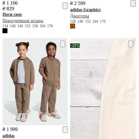
₴ 1 106
₴ 2 599
₴ 829
adidas
Graphics
Носи своє
Джоггеры
Повседневные штаны
128
140
152
164
170
134
140
146
152
158
164
170
−25%
₴ 1 999
adidas