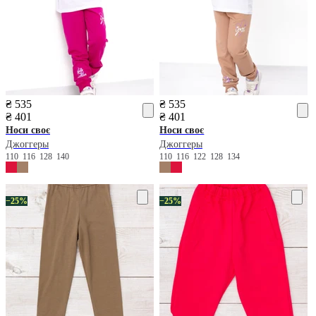
₴ 535
₴ 535
₴ 401
₴ 401
Носи своє
Носи своє
Джоггеры
Джоггеры
110
116
128
140
110
116
122
128
134
−25%
−25%