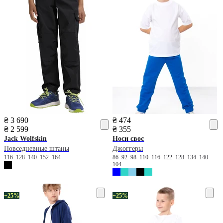
₴ 3 690
₴ 474
₴ 2 599
₴ 355
Jack Wolfskin
Носи своє
Повседневные штаны
Джоггеры
116
128
140
152
164
86
92
98
110
116
122
128
134
140
104
−25%
−25%