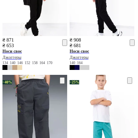
₴ 871
₴ 908
₴ 653
₴ 681
Носи своє
Носи своє
Джоггеры
Джоггеры
134
140
146
152
158
164
170
140
164
−40%
−25%