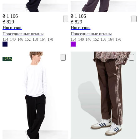
₴ 1 106
₴ 1 106
₴ 829
₴ 829
Носи своє
Носи своє
Повседневные штаны
Повседневные штаны
134
140
146
152
158
164
170
134
140
146
152
158
164
170
−25%