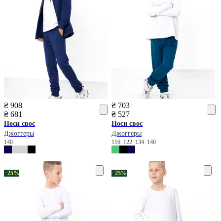
₴ 908
₴ 703
₴ 681
₴ 527
Носи своє
Носи своє
Джоггеры
Джоггеры
140
116
122
134
140
−25%
−25%