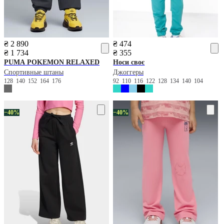
₴ 2 890
₴ 474
₴ 1 734
₴ 355
PUMA
POKEMON RELAXED
Носи своє
Спортивные штаны
Джоггеры
128
140
152
164
176
92
110
116
122
128
134
140
104
−40%
−40%