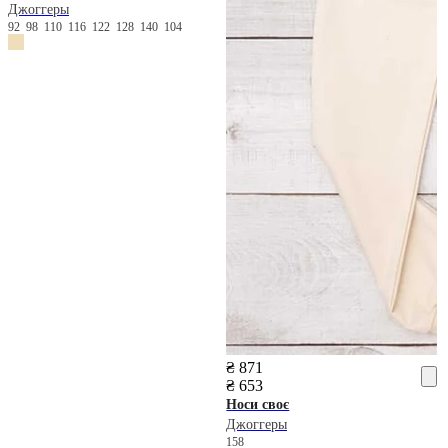
Джоггеры
92
98
110
116
122
128
140
104
₴ 871
₴ 653
Носи своє
Джоггеры
158