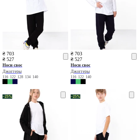
₴ 703
₴ 703
₴ 527
₴ 527
Носи своє
Носи своє
Джоггеры
Джоггеры
116
122
128
134
140
116
122
140
−25%
−25%