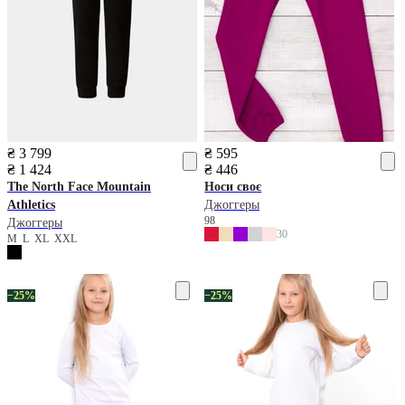
₴ 3 799
₴ 595
₴ 1 424
₴ 446
The North Face
Mountain
Носи своє
Athletics
Джоггеры
98
Джоггеры
30
M
L
XL
XXL
−25%
−25%