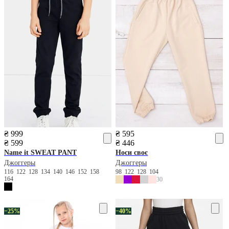
₴ 999
₴ 595
₴ 599
₴ 446
Name it
SWEAT PANT
Носи своє
Джоггеры
Джоггеры
116
122
128
134
140
146
152
158
98
122
128
104
164
30
−25%
−40%