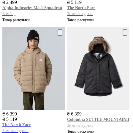
₴ 2 499
₴ 5 119
Alpha Industries
Ma-1 Squadron
The North Face
Бомбер
Зимняя куртка
Товар раскуплен
Товар раскуплен
₴ 6 399
₴ 6 399
₴ 5 119
Columbia
SUTTLE MOUNTAINII
The North Face
Зимняя куртка
Зимняя куртка
Товар раскуплен