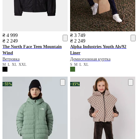
₴ 4 999
₴ 3 749
₴ 2 249
₴ 2 249
The North Face
Teen Mountain
Alpha Industries
Youth Als/92
Wind
Liner
Ветровка
Демисезонная куртка
M
L
XL
XXL
S
M
L
XL
−55%
−15%