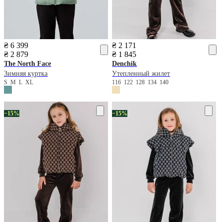
₴ 6 399
₴ 2 171
₴ 2 879
₴ 1 845
The North Face
Denchik
Зимняя куртка
Утепленный жилет
S
M
L
XL
116
122
128
134
140
−15%
−15%