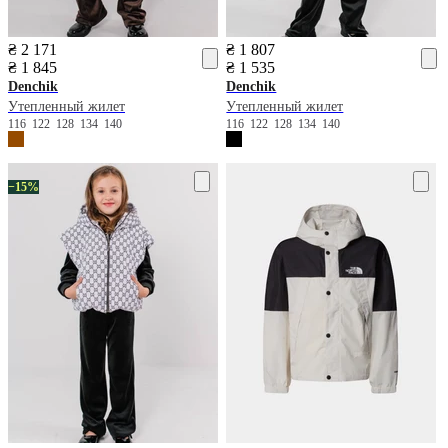
₴ 2 171
₴ 1 807
₴ 1 845
₴ 1 535
Denchik
Denchik
Утепленный жилет
Утепленный жилет
116
122
128
134
140
116
122
128
134
140
−15%