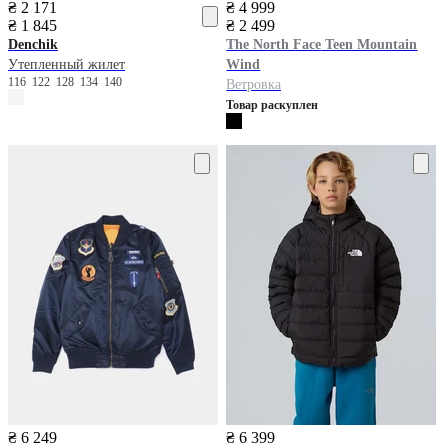
₴ 2 171
₴ 4 999
₴ 1 845
₴ 2 499
Denchik
The North Face
Teen Mountain
Утепленный жилет
Wind
116
122
128
134
140
Ветровка
Товар раскуплен
₴ 6 249
₴ 6 399