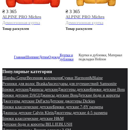
₴ 3 365
₴ 3 365
ALPINE PRO
Michro
ALPINE PRO
Michro
Демисезонная куртка
Демисезонная куртка
Товар раскуплен
Товар раскуплен
Куртки и
Куртки и дубленки, Материал
Главная
Шоппинг
Детям
Одежда
дубленки
подкладки Нейлон
Популярные категории
Шарфы Gepur
Весенняя коллекция
Сумки Harmont&Blaine
Резинки для волос Braska
Аксессуары для путешествий Samsonite
Брюки детские
Джинсы детские
Джоггеры детские
Брюки детские Boss
Брюки детские DAGI
Джинсы детские Boss
Детские боди и корсеты
Джоггеры детские DeFacto
Детские джоггеры Dickies
Брюки классические детские
Брюки детские 7-8Y размера
Джинсы детские Calvin Klein
Джоггеры детские 4-5 размера
Брюки классические детские H&M
Детские боди и корсеты BILLIEBLUSH