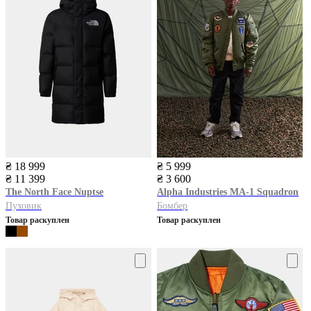
₴ 18 999
₴ 5 999
₴ 11 399
₴ 3 600
The North Face
Nuptse
Alpha Industries
MA-1 Squadron
Пуховик
Бомбер
Товар раскуплен
Товар раскуплен