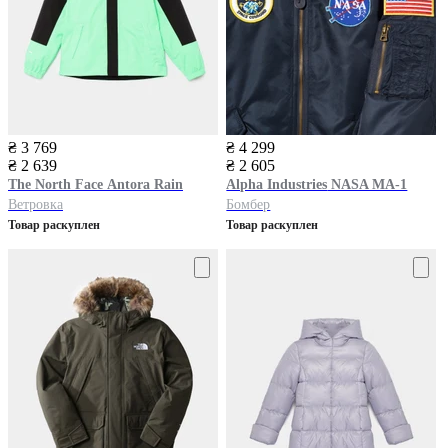
₴ 3 769
₴ 4 299
₴ 2 639
₴ 2 605
The North Face
Antora Rain
Alpha Industries
NASA MA-1
Ветровка
Бомбер
Товар раскуплен
Товар раскуплен