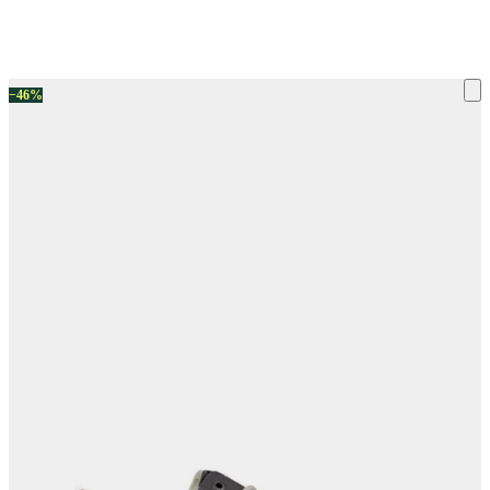
ку на склад терміни повернення змінено. Деталі - у розділі «Повернен
−46%