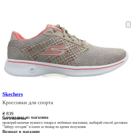
ку на склад терміни повернення змінено. Деталі - у розділі «Повернен
Skechers
Кроссовки для спорта
₴ 839
Самовывоз из магазина
Нет в наличии
проверяй наличие нужного товара в любимых магазинах, выбирай способ доставки
"Заберу сегодня" и плати за твовар во время получения
Возврат в магазине