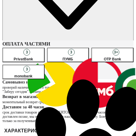
Наличие в магазинах
ОПЛАТА ЧАСТЯМИ
3
3
3+
PrivatBank
ПУМБ
OTP Bank
3
monobank
Самовывоз из магазина
проверяй наличие нужного товара в любимых магазинах, выбирай способ доставки
"Заберу сегодня" и плати за твовар во время получения
Возврат в магазине
моментальный возврат средств и возможность обмена на другой размер
Доставим за 48 часов
срок доставки товаров продавца INTERTOP составляет до 48 часов. Если заказ будет
доставлен позже, мы начислим 200 ₴ на вашу бонусную карту. Бонусы начисляются
только за полученные заказы.
ХАРАКТЕРИСТИКИ