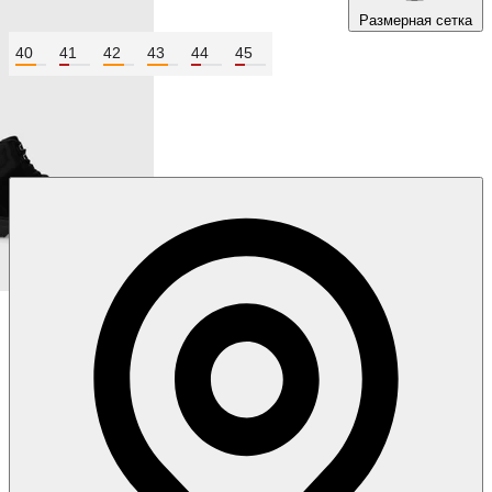
Размерная сетка
40
41
42
43
44
45
Цвет:
Чёрный