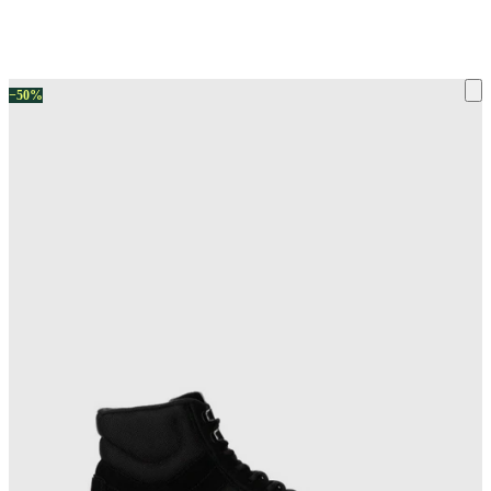
ку на склад терміни повернення змінено. Деталі - у розділі «Повернен
−50%